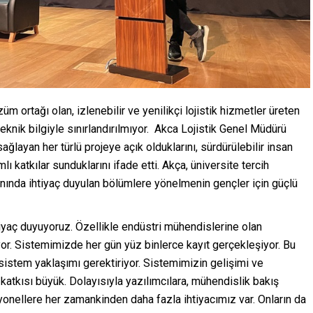
m ortağı olan, izlenebilir ve yenilikçi lojistik hizmetler üreten
teknik bilgiyle sınırlandırılmıyor. Akca Lojistik Genel Müdürü
ğlayan her türlü projeye açık olduklarını, sürdürülebilir insan
lı katkılar sunduklarını ifade etti. Akça, üniversite tercih
anında ihtiyaç duyulan bölümlere yönelmenin gençler için güçlü
htiyaç duyuyoruz. Özellikle endüstri mühendislerine olan
yor. Sistemimizde her gün yüz binlerce kayıt gerçekleşiyor. Bu
sistem yaklaşımı gerektiriyor. Sistemimizin gelişimi ve
katkısı büyük. Dolayısıyla yazılımcılara, mühendislik bakış
yonellere her zamankinden daha fazla ihtiyacımız var. Onların da