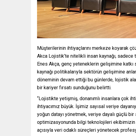
Müşterilerinin ihtiyaçlarını merkeze koyarak çözü
Akca Lojistik’te nitelikli insan kaynağı, sadece 
Enes Akça, genç yeteneklerin gelişimine katkı sa
kaynağı politikalarıyla sektörün gelişimine anlam
döneminin devam ettiği bu günlerde, lojistik al
bir kariyer fırsatı sunduğunu belirtti.
“Lojistikte yetişmiş, donanımlı insanlara çok i
ihtiyacımız büyük. İşimiz sayısal veriye dayanı
yoğun datayı yönetmek, veriye dayalı güçlü bir 
optimizasyonunda bilgi teknolojileri ekibimizin 
açısıyla veri odaklı süreçleri yönetecek profes