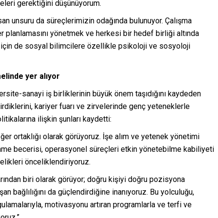
meleri gerektiğini düşünüyorum.
nsan unsuru da süreçlerimizin odağında bulunuyor. Çalışma
r planlamasını yönetmek ve herkesi bir hedef birliği altında
in de sosyal bilimcilere özellikle psikoloji ve sosyoloji
melinde yer alıyor
versite-sanayi iş birliklerinin büyük önem taşıdığını kaydeden
irdiklerini, kariyer fuarı ve zirvelerinde genç yeteneklerle
tikalarına ilişkin şunları kaydetti:
eğer ortaklığı olarak görüyoruz. İşe alım ve yetenek yönetimi
nme becerisi, operasyonel süreçleri etkin yönetebilme kabiliyeti
likleri önceliklendiriyoruz.
rından biri olarak görüyor; doğru kişiyi doğru pozisyona
ışan bağlılığını da güçlendirdiğine inanıyoruz. Bu yolculuğu,
ulamalarıyla, motivasyonu artıran programlarla ve terfi ve
yoruz.”