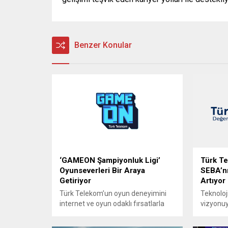
Benzer Konular
‘GAMEON Şampiyonluk Ligi’
Türk Te
Oyunseverleri Bir Araya
SEBA’nı
Getiriyor
Artıyor
Türk Telekom’un oyun deneyimini
Teknoloj
internet ve oyun odaklı fırsatlarla
vizyonuy
güçlendiren markası GAMEON, e-
Türk Tel
spor ekosisteminin önde gelen
yenilikçi 