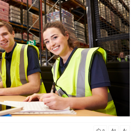
A
A
+
-
0