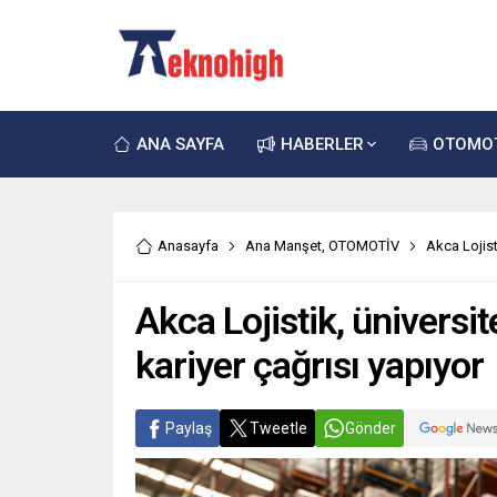
ANA SAYFA
HABERLER
OTOMO
Anasayfa
Ana Manşet
,
OTOMOTİV
Akca Lojist
Akca Lojistik, üniversit
kariyer çağrısı yapıyor
Paylaş
Tweetle
Gönder