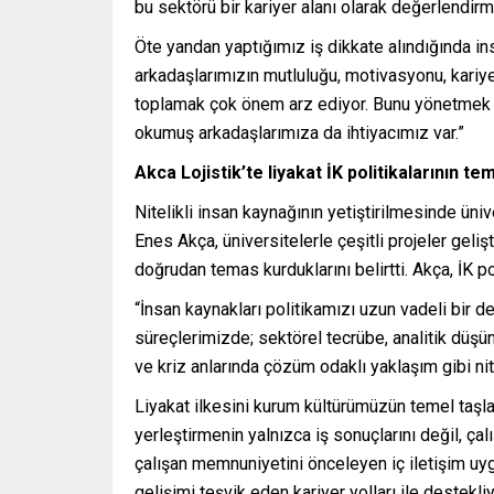
bu sektörü bir kariyer alanı olarak değerlendir
Öte yandan yaptığımız iş dikkate alındığında i
arkadaşlarımızın mutluluğu, motivasyonu, kariye
toplamak çok önem arz ediyor. Bunu yönetmek iç
okumuş arkadaşlarımıza da ihtiyacımız var.”
Akca Lojistik’te liyakat İK politikalarının te
Nitelikli insan kaynağının yetiştirilmesinde üni
Enes Akça, üniversitelerle çeşitli projeler gelişt
doğrudan temas kurduklarını belirtti. Akça, İK poli
“İnsan kaynakları politikamızı uzun vadeli bir d
süreçlerimizde; sektörel tecrübe, analitik düşü
ve kriz anlarında çözüm odaklı yaklaşım gibi nite
Liyakat ilkesini kurum kültürümüzün temel taşla
yerleştirmenin yalnızca iş sonuçlarını değil, çal
çalışan memnuniyetini önceleyen iç iletişim uyg
gelişimi teşvik eden kariyer yolları ile destekli