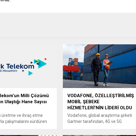
lekom’un Milli Çözümü
VODAFONE, ÖZELLEŞTİRİLMİŞ
n Ulaştığı Hane Sayısı
MOBİL ŞEBEKE
HİZMETLERİ’NİN LİDERİ OLDU
i üretme ve ihraç etme
Vodafone, global araştırma şirketi
la çalışmalarını sürdüren
Gartner tarafından, 4G ve 5G
ekom’un teknoloji birikimi ve
Özelleştirilmiş Mobil Şebeke
anlayışıyla geliştirdiği
Hizmetleri’nde, Gartner®