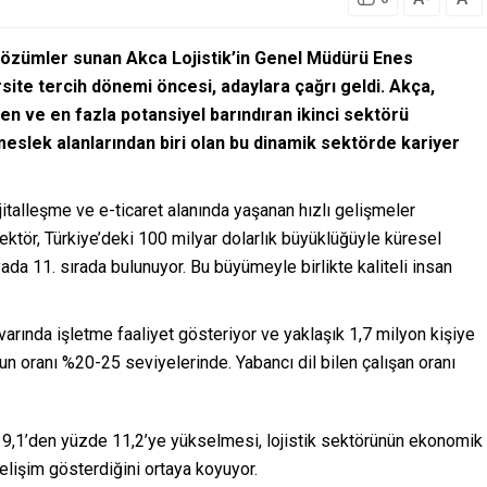
ş çözümler sunan Akca Lojistik’in
Genel Müdürü Enes
ite tercih dönemi öncesi, adaylara çağrı geldi. Akça,
en ve en fazla potansiyel barındıran ikinci sektörü
eslek alanlarından biri olan bu dinamik sektörde kariyer
dijitalleşme ve e-ticaret alanında yaşanan hızlı gelişmeler
ktör, Türkiye’deki 100 milyar dolarlık büyüklüğüyle küresel
ada 11. sırada bulunuyor. Bu büyümeyle birlikte kaliteli insan
varında işletme faaliyet gösteriyor ve yaklaşık 1,7 milyon kişiye
n oranı %20-25 seviyelerinde. Yabancı dil bilen çalışan oranı
de 9,1’den yüzde 11,2’ye yükselmesi, lojistik sektörünün ekonomik
elişim gösterdiğini ortaya koyuyor.