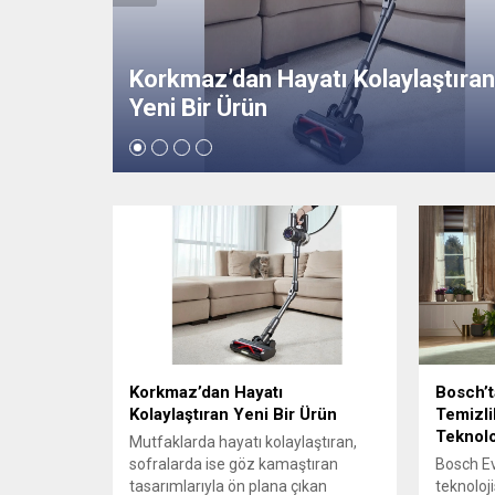
ştıran
Bosch’tan Görünenin Ötesinde
Temizlik: MicroClean Teknolojisi
Korkmaz’dan Hayatı
Bosch’t
Kolaylaştıran Yeni Bir Ürün
Temizli
Teknolo
Mutfaklarda hayatı kolaylaştıran,
sofralarda ise göz kamaştıran
Bosch Ev
tasarımlarıyla ön plana çıkan
teknoloj