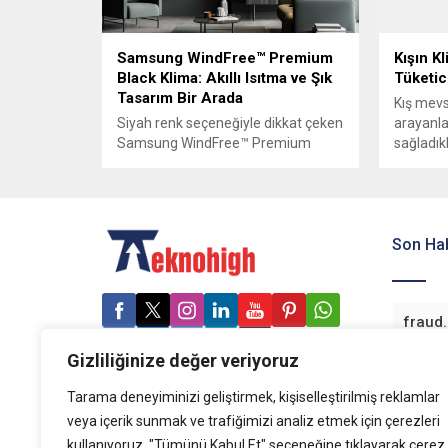
kg’a kadar buz hazırlayan, farklı
araştırm
yiyecek ve içecekleri en uygun
lider ma
sıcaklıkta taze tutan gardırop tipi...
teknoloji
Samsung WindFree™ Premium
Kışın K
Qrevo Pro
Black Klima: Akıllı Isıtma ve Şık
Tüketic
Tasarım Bir Arada
Kış mevs
Siyah renk seçeneğiyle dikkat çeken
arayanla
Samsung WindFree™ Premium
sağladık
Black klima, gelişmiş yapay zeka
tasarrufu
destekli ısıtma özellikleriyle enerji
Geleneks
tasarrufu sağlarken, kullanıcılarına
etkili bi
hem konfor hem de estetik
yüksek 
sunuyor. WindFree™ Premium
Son Hab
teknoloji
Black klima, modern yaşam tarzına
sıcaklık
uyum sağlayan tasarımı ve şık siyah
bir yolu
rengiyle mekanlara zarafet katıyor.
büyük kli
Soğuk kış aylarında bile etkili bir...
sektördek
sürdüren.
Gizliliğinize değer veriyoruz
Tarama deneyiminizi geliştirmek, kişiselleştirilmiş reklamlar
veya içerik sunmak ve trafiğimizi analiz etmek için çerezleri
kullanıyoruz. "Tümünü Kabul Et" seçeneğine tıklayarak çerez