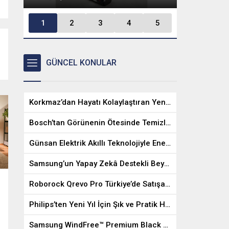
Samsung’un Yapay Zekâ Destekli
1
2
3
4
5
Beyaz Eşyalarıyla Yılbaşı Sofralarına
Kork
‘Akıllı’ Dokunuş
Yeni
GÜNCEL KONULAR
Korkmaz’dan Hayatı Kolaylaştıran Yeni Bir Ürün
Bosch’tan Görünenin Ötesinde Temizlik: MicroClean Teknolojisi
Günsan Elektrik Akıllı Teknolojiyle Enerjiden Tasarruf Ettiriyor
Samsung’un Yapay Zekâ Destekli Beyaz Eşyalarıyla Yılbaşı Sofralarına ‘Akıllı’ Dokunuş
Roborock Qrevo Pro Türkiye’de Satışa Çıktı
Philips’ten Yeni Yıl İçin Şık ve Pratik Hediye Önerileri
Samsung WindFree™ Premium Black Klima: Akıllı Isıtma ve Şık Tasarım Bir Arada