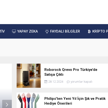
TİV
YAPAY ZEKA
FAYDALI BİLGİLER
KRİPTO 
Roborock Qrevo Pro Türkiye’de
Satışa Çıktı
28.12.2024
yorumlar kapalı
Philips’ten Yeni Yıl İçin Şık ve Pratik
Korkmaz’dan Hayatı
Hediye Önerileri
Kolaylaştıran Yeni Bir Ürün