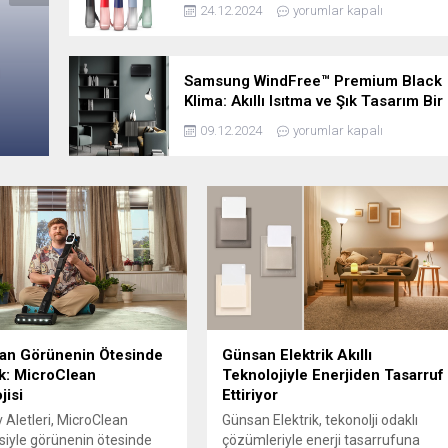
24.12.2024
yorumlar kapalı
Günsan Elektrik Akıllı Teknolojiyle
Samsung WindFree™ Premium Black
Enerjiden Tasarruf Ettiriyor
Klima: Akıllı Isıtma ve Şık Tasarım Bir
Arada
09.12.2024
yorumlar kapalı
an Görünenin Ötesinde
Günsan Elektrik Akıllı
k: MicroClean
Teknolojiyle Enerjiden Tasarruf
jisi
Ettiriyor
 Aletleri, MicroClean
Günsan Elektrik, tekonolji odaklı
isiyle görünenin ötesinde
çözümleriyle enerji tasarrufuna