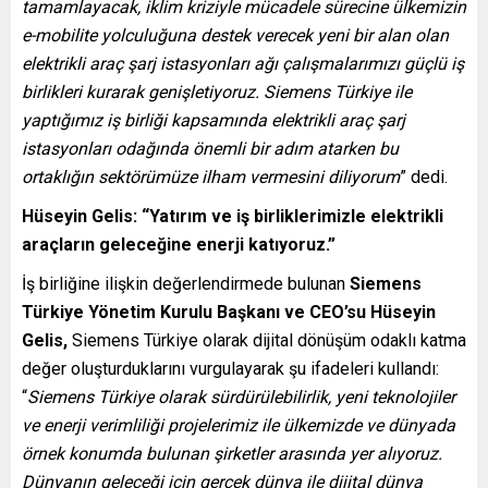
tamamlayacak, iklim kriziyle mücadele sürecine ülkemizin
e-mobilite yolculuğuna destek verecek yeni bir alan olan
elektrikli araç şarj istasyonları ağı çalışmalarımızı güçlü iş
birlikleri kurarak genişletiyoruz. Siemens Türkiye ile
yaptığımız iş birliği kapsamında elektrikli araç şarj
istasyonları odağında önemli bir adım atarken bu
ortaklığın sektörümüze ilham vermesini diliyorum
” dedi.
Hüseyin Gelis: “Yatırım ve iş birliklerimizle elektrikli
araçların geleceğine enerji katıyoruz.”
İş birliğine ilişkin değerlendirmede bulunan
Siemens
Türkiye Yönetim Kurulu Başkanı ve CEO’su Hüseyin
Gelis,
Siemens Türkiye olarak dijital dönüşüm odaklı katma
değer oluşturduklarını vurgulayarak şu ifadeleri kullandı:
“
Siemens Türkiye olarak sürdürülebilirlik, yeni teknolojiler
ve enerji verimliliği projelerimiz ile ülkemizde ve dünyada
örnek konumda bulunan şirketler arasında yer alıyoruz.
Dünyanın geleceği için gerçek dünya ile dijital dünya