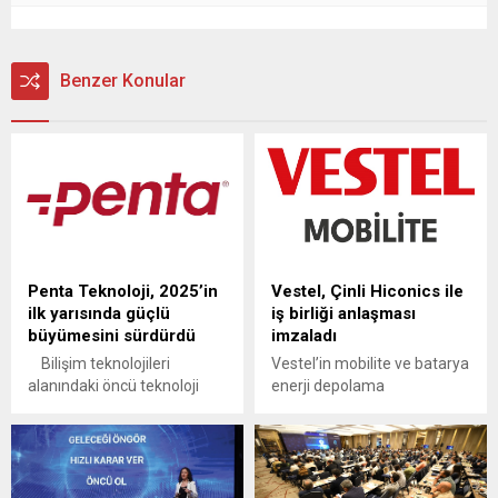
Benzer Konular
Penta Teknoloji, 2025’in
Vestel, Çinli Hiconics ile
ilk yarısında güçlü
iş birliği anlaşması
büyümesini sürdürdü
imzaladı
Bilişim teknolojileri
Vestel’in mobilite ve batarya
alanındaki öncü teknoloji
enerji depolama
markalarının buluşma
alanlarındaki çalışmalarını
noktası Penta Teknoloji,
yürüten Vestel Mobilite
finansal performansıyla
şirketi, Çinli Hiconics Eco-
2025’in ilk yarısında da
energy Technology şirketiyle
başarılı sonuçlara imza attı.
Türkiye ve Avrupa