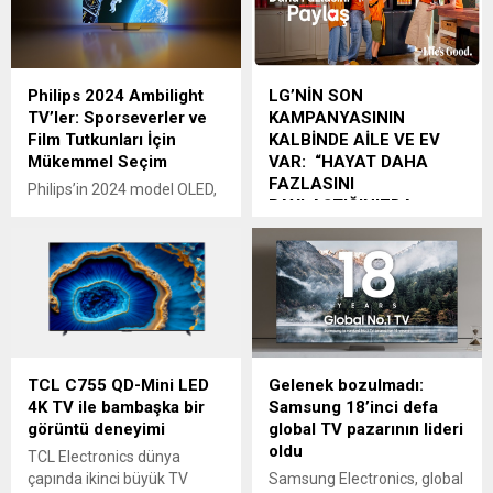
Philips 2024 Ambilight
LG’NİN SON
TV’ler: Sporseverler ve
KAMPANYASININ
Film Tutkunları İçin
KALBİNDE AİLE VE EV
Mükemmel Seçim
VAR: “HAYAT DAHA
FAZLASINI
Philips’in 2024 model OLED,
PAYLAŞTIĞINIZDA
Mini LED ve LED
GÜZEL”
televizyonları, Euro 2024
Şampiyonası’nı benzersiz
LG’nin yeni reklam
bir seyir deneyimine
kampanyası evdeki günlük
dönüştürüyor. Bu yeni
etkileşimlere ışık tutacak ve
seriler, üstün performans ve
tüketicilerin aile içindeki
etkileyici görseller sunuyor.
pozitif paylaşımarını
OLED809 Serisi: Orta Sınıfın
artırmaya yardımcı olacak.
TCL C755 QD-Mini LED
Gelenek bozulmadı:
Zirvesi Philips OLED809
LG Electronics (LG), “Life’s
4K TV ile bambaşka bir
Samsung 18’inci defa
serisi, Haziran ayında 42, 55,
Good” (Hayat Güzeldir)
görüntü deneyimi
global TV pazarının lideri
65 ve 77 inç ekran
marka sloganı altında,
oldu
boyutlarıyla piyasaya
“Sevgiden Daha Fazlası”
TCL Electronics dünya
sürüldü. 8. Nesil P5 AI...
kampanyasının başarısının
çapında ikinci büyük TV
Samsung Electronics, global