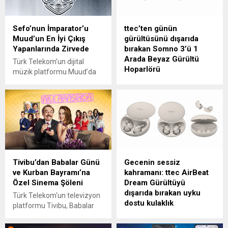
Sefo’nun İmparator’u
ttec’ten günün
Muud’un En İyi Çıkış
gürültüsünü dışarıda
Yapanlarında Zirvede
bırakan Somno 3’ü 1
Arada Beyaz Gürültü
Türk Telekom’un dijital
Hoparlörü
müzik platformu Muud’da
nisan ayının en çok
ttec Somno 3’ü 1 Arada
dinlenenleri açıklandı. En çok
Beyaz Gürültü Hoparlörü;
dinlenen yerli single
beyaz gürültü, rahatlatıcı
listesinde Zeynep Bastık’ın
doğa sesleri, Bluetooth
“Lan” adlı şarkısı geçen ay
hoparlör ve ambiyans ışığını
olduğu gibi birinci sırada yer
tek cihazda bir araya
aldı. Yerli sanatçılar
getirerek günün her anında
kategorisinde, pop müziğin
sakinlik, denge ve konfor
Tivibu’dan Babalar Günü
Gecenin sessiz
sevilen ismi Semicenk
sunuyor. ttec, kişisel
ve Kurban Bayramı’na
kahramanı: ttec AirBeat
zirveye yerleşirken, yerli
rahatlama ve huzur arayışını
Özel Sinema Şöleni
Dream Gürültüyü
albümler sıralamasında ise
teknolojiyle buluşturan
dışarıda bırakan uyku
Serdar Ortaç’ın sevilen
yenilikçi çözümler sunmaya
Türk Telekom‘un televizyon
dostu kulaklık
parçalarının çeşitli...
devam ediyor. Somno 3’ü 1
platformu Tivibu, Babalar
Arada Beyaz Gürültü...
Günü ve Kurban Bayramı’nı
ttec, AirBeat Dream TWS
unutulmaz bir sinema
uyku kulaklığı ile sessizliği