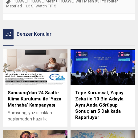
HUAWEI
HUAWEI Mesh+
HUAWEI WiFi Mesh X3 Pro router
,
,
,
MatePad 11.5 S
Watch FIT 5
,
Benzer Konular
Samsung’dan 24 Saatte
Tepe Kurumsal, Yapay
Klima Kurulumu ile ‘Yaza
Zeka ile 10 Bin Adayla
Merhaba’ Kampanyası
Aynı Anda Görüşüp
Sonuçları 5 Dakikada
Samsung, yaz sıcakları
Raporluyor
başlamadan hazırlık
yapmak isteyenler için klima
Global HR Summit 2026’da
kurulum sürecini
konuşan Tepe Kurumsal
hızlandırıyor. Mayıs ayı
İnsan ve Kültür Genel Müdür