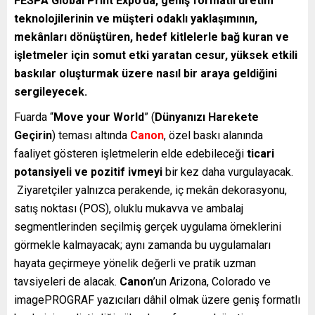
FESPA Global Print Expo’da, geniş formatlı üretim
teknolojilerinin ve müşteri odaklı yaklaşımının,
mekânları dönüştüren, hedef kitlelerle bağ kuran ve
işletmeler için somut etki yaratan cesur, yüksek etkili
baskılar oluşturmak üzere nasıl bir araya geldiğini
sergileyecek.
Fuarda “
Move your World
” (
Dünyanızı Harekete
Geçirin
) teması altında
Canon
, özel baskı alanında
faaliyet gösteren işletmelerin elde edebileceği
ticari
potansiyeli ve pozitif ivmeyi
bir kez daha vurgulayacak.
Ziyaretçiler yalnızca perakende, iç mekân dekorasyonu,
satış noktası (POS), oluklu mukavva ve ambalaj
segmentlerinden seçilmiş gerçek uygulama örneklerini
görmekle kalmayacak; aynı zamanda bu uygulamaları
hayata geçirmeye yönelik değerli ve pratik uzman
tavsiyeleri de alacak.
Canon
’un Arizona, Colorado ve
imagePROGRAF yazıcıları dâhil olmak üzere geniş formatlı