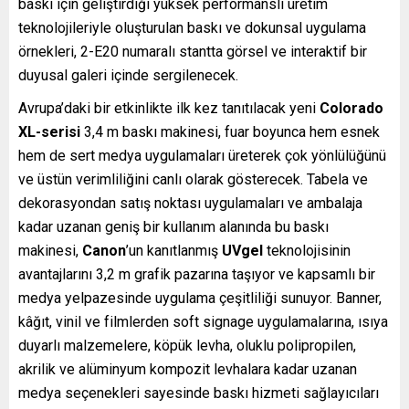
baskı için geliştirdiği yüksek performanslı üretim
teknolojileriyle oluşturulan baskı ve dokunsal uygulama
örnekleri, 2-E20 numaralı stantta görsel ve interaktif bir
duyusal galeri içinde sergilenecek.
Avrupa’daki bir etkinlikte ilk kez tanıtılacak yeni
Colorado
XL-serisi
3,4 m baskı makinesi, fuar boyunca hem esnek
hem de sert medya uygulamaları üreterek çok yönlülüğünü
ve üstün verimliliğini canlı olarak gösterecek. Tabela ve
dekorasyondan satış noktası uygulamaları ve ambalaja
kadar uzanan geniş bir kullanım alanında bu baskı
makinesi,
Canon
’un kanıtlanmış
UVgel
teknolojisinin
avantajlarını 3,2 m grafik pazarına taşıyor ve kapsamlı bir
medya yelpazesinde uygulama çeşitliliği sunuyor. Banner,
kâğıt, vinil ve filmlerden soft signage uygulamalarına, ısıya
duyarlı malzemelere, köpük levha, oluklu polipropilen,
akrilik ve alüminyum kompozit levhalara kadar uzanan
medya seçenekleri sayesinde baskı hizmeti sağlayıcıları