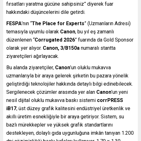
fırsatları yaratma gücüne sahipsiniz” diyerek fuar
hakkındaki düşüncelerini dile getirdi.
FESPA
’nın “
The Place for Experts
” (Uzmanların Adresi)
temasıyla uyumlu olarak
Canon
, bu yıl eş zamanlı
düzenlenen “
Corrugated 2026
” fuarında da Gold Sponsor
olarak yer alıyor.
Canon, 3/B150a
numaralı stantta
ziyaretçileri ağırlayacak.
Bu alanda ziyaretçiler,
Canon
’un oluklu mukavva
uzmanlarıyla bir araya gelerek şirketin bu pazara yönelik
geliştirdiği teknolojiler hakkında detaylı bilgi edinebilecek.
Sergilenecek çözümler arasında yer alan
Canon
’un yeni
nesil dijital oluklu mukavva baskı sistemi
corrPRESS
iB17
; üst düzey grafik kalitesini endüstriyel üretkenlik ve
akıllı üretim esnekliğiyle bir araya getiriyor. Sistem, su
bazlı mürekkepler ve yüksek grafik standartlarını
destekleyen, dolaylı gıda uygunluğuna imkân tanıyan 1.200