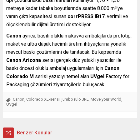
dpi çözünürlüklü baskı kafaları kullanıyor. 1,70 × 1,30
metreye kadar tabaka boyutlarında saatte 8.000 m²’ye
varan çıktı kapasitesi sunan
corrPRESS iB17
, verimli ve
ölçeklenebilir dijital üretimi destekliyor.
Canon
ayrıca, basılı oluklu mukavva ambalajlarda prototip,
maket ve ultra düşük hacimli üretim ihtiyaçlarına yönelik
mevcut baskı çözümlerini de tanıtacak. Bu kapsamda
Canon Arizona
serisi gerçek düz yataklı yazıcılar ile
baskı öncesi oluklu ambalaj uygulamaları için
Canon
Colorado M
serisi yazıcıyı temel alan
UVgel
Factory for
Packaging çözümleri ziyaretçilerle buluşacak.
Canon
Colorado XL-serisi
jumbo rulo JRL
Move your World
,
,
,
,
UVgel
Benzer Konular