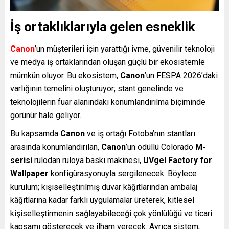
İş ortaklıklarıyla gelen esneklik
Canon
’un müşterileri için yarattığı ivme, güvenilir teknoloji
ve medya iş ortaklarından oluşan güçlü bir ekosistemle
mümkün oluyor. Bu ekosistem,
Canon
’un FESPA 2026’daki
varlığının temelini oluşturuyor; stant genelinde ve
teknolojilerin fuar alanındaki konumlandırılma biçiminde
görünür hale geliyor.
Bu kapsamda
Canon
ve iş ortağı Fotoba’nın stantları
arasında konumlandırılan,
Canon
’un ödüllü Colorado
M-
serisi
rulodan ruloya baskı makinesi,
UVgel Factory for
Wallpaper
konfigürasyonuyla sergilenecek. Böylece
kurulum; kişiselleştirilmiş duvar kâğıtlarından ambalaj
kâğıtlarına kadar farklı uygulamalar üreterek, kitlesel
kişiselleştirmenin sağlayabileceği çok yönlülüğü ve ticari
kapsamı gösterecek ve ilham verecek. Ayrıca sistem,