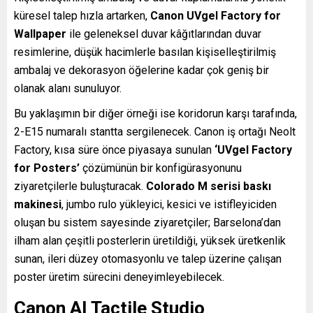
küresel talep hızla artarken,
Canon UVgel Factory for
Wallpaper
ile geleneksel duvar kâğıtlarından duvar
resimlerine, düşük hacimlerle basılan kişiselleştirilmiş
ambalaj ve dekorasyon öğelerine kadar çok geniş bir
olanak alanı sunuluyor.
Bu yaklaşımın bir diğer örneği ise koridorun karşı tarafında,
2-E15 numaralı stantta sergilenecek. Canon iş ortağı Neolt
Factory, kısa süre önce piyasaya sunulan
‘UVgel Factory
for Posters’
çözümünün bir konfigürasyonunu
ziyaretçilerle buluşturacak.
Colorado M serisi
baskı
makinesi
, jumbo rulo yükleyici, kesici ve istifleyiciden
oluşan bu sistem sayesinde ziyaretçiler; Barselona’dan
ilham alan çeşitli posterlerin üretildiği, yüksek üretkenlik
sunan, ileri düzey otomasyonlu ve talep üzerine çalışan
poster üretim sürecini deneyimleyebilecek.
Canon AI Tactile Studio