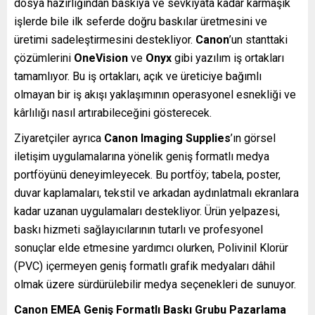
dosya hazırlığından baskıya ve sevkiyata kadar karmaşık
işlerde bile ilk seferde doğru baskılar üretmesini ve
üretimi sadeleştirmesini destekliyor.
Canon
’un stanttaki
çözümlerini
OneVision
ve
Onyx
gibi yazılım iş ortakları
tamamlıyor. Bu iş ortakları, açık ve üreticiye bağımlı
olmayan bir iş akışı yaklaşımının operasyonel esnekliği ve
kârlılığı nasıl artırabileceğini gösterecek.
Ziyaretçiler ayrıca
Canon Imaging Supplies
’ın görsel
iletişim uygulamalarına yönelik geniş formatlı medya
portföyünü deneyimleyecek. Bu portföy; tabela, poster,
duvar kaplamaları, tekstil ve arkadan aydınlatmalı ekranlara
kadar uzanan uygulamaları destekliyor. Ürün yelpazesi,
baskı hizmeti sağlayıcılarının tutarlı ve profesyonel
sonuçlar elde etmesine yardımcı olurken, Polivinil Klorür
(PVC) içermeyen geniş formatlı grafik medyaları dâhil
olmak üzere sürdürülebilir medya seçenekleri de sunuyor.
Canon EMEA Geniş Formatlı Baskı Grubu Pazarlama