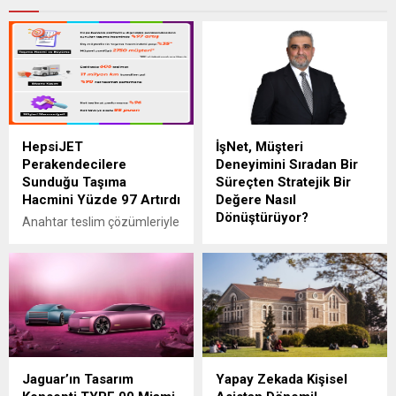
HepsiJET
İşNet, Müşteri
Perakendecilere
Deneyimini Sıradan Bir
Sunduğu Taşıma
Süreçten Stratejik Bir
Hacmini Yüzde 97 Artırdı
Değere Nasıl
Dönüştürüyor?
Anahtar teslim çözümleriyle
e-ticaret ekosistemini
İşNet, müşteri odaklı hizmet
büyütme hedefi
anlayışını güçlendirmek ve
doğrultusunda
teknolojide uçtan uca bir
Hepsiburada’nın platform
hizmet modeli sunmak
dışında da marka ve
amacıyla kurduğu Müşteri
işletmelere taşımacılık
Deneyi mi Ekibi ile fark
hizmeti sağlayan kargo
yaratıyor. Bu yapı, müşteri
teslimat girişimi HepsiJET,
deneyimini sadece takip
Jaguar’ın Tasarım
Yapay Zekada Kişisel
e-ticaret ve perakende
edilen bir süreç olmaktan