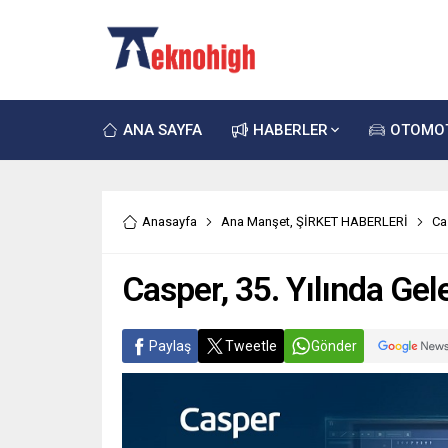
ANA SAYFA
HABERLER
OTOMO
Anasayfa
Ana Manşet
,
ŞİRKET HABERLERİ
Ca
Casper, 35. Yılında Gel
Paylaş
Tweetle
Gönder