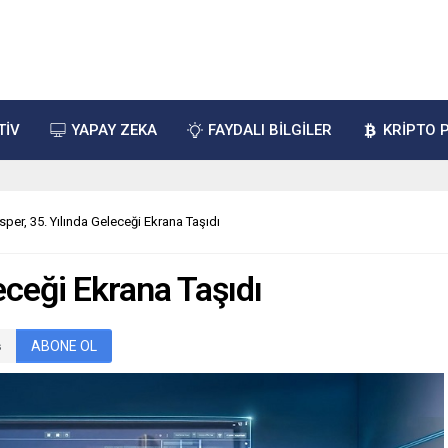
TİV
YAPAY ZEKA
FAYDALI BİLGİLER
KRİPTO 
sper, 35. Yılında Geleceği Ekrana Taşıdı
eceği Ekrana Taşıdı
ABONE OL