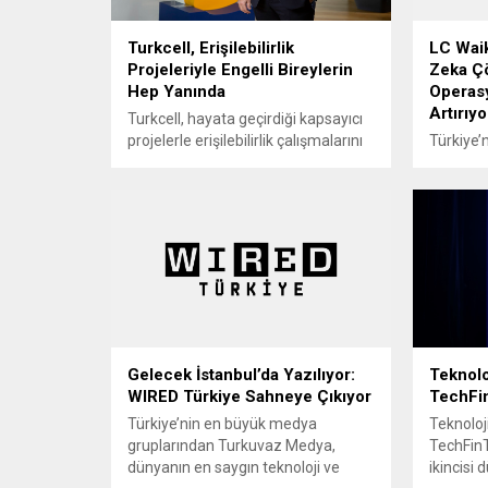
Turkcell, Erişilebilirlik
LC Waik
Projeleriyle Engelli Bireylerin
Zeka Çö
Hep Yanında
Operasy
Artırıyo
Turkcell, hayata geçirdiği kapsayıcı
projelerle erişilebilirlik çalışmalarını
Türkiye’
kararlılıkla sürdürüyor. Son bir yılda
moda mar
200 bin engelli bireye ulaşarak,
operasyo
teknolojinin sunduğu imkânlarla
amacıyla
iletişimden eğitime, sanattan spora
birliği 
kadar hayatın her alanında fırsat
çözümler 
eşitliğini güçlendiriyor. 10-16 Mayıs
ürün ve 
Engelliler Haftası kapsamında
süreçler
açıklama yapan Turkcell Pazarlama
LunaSpar
ve Dijital Servislerden Sorumlu
asistanın
Genel Müdür Yardımcısı Murat
Microso
Gelecek İstanbul’da Yazılıyor:
Teknolo
Akgüç “Teknolojinin gerçek...
OpenAI G
WIRED Türkiye Sahneye Çıkıyor
TechFi
ve...
Türkiye’nin en büyük medya
Teknoloj
gruplarından Turkuvaz Medya,
TechFinT
dünyanın en saygın teknoloji ve
ikincisi