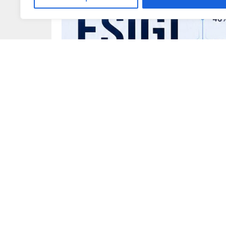
Global teknoloji markası TECNO, dijital kanal
kapsamlı kullanıcı deneyimi araştırmasının s
kurduğu bağı ve yeni nesil dijital alışkanlıkl
seviyesinin yalnızca teknik bir detay değil,