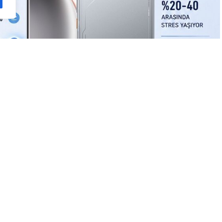
A
A
+
-
0
larda yaklaşık 5 bin kişinin katılımıyla gerçekleştirdiği
onuçlarını paylaştı. Modern tüketicinin teknolojiyle
arı mercek altına alan araştırma, akıllı telefonlarda şarj
 aynı zamanda kritik bir sosyal konfor alanı olduğunu ortaya