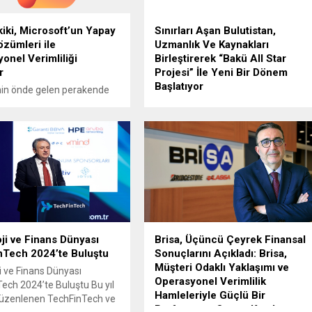
iki, Microsoft’un Yapay
Sınırları Aşan Bulutistan,
zümleri ile
Uzmanlık Ve Kaynakları
onel Verimliliği
Birleştirerek “Bakü All Star
r
Projesi” İle Yeni Bir Dönem
Başlatıyor
nin önde gelen perakende
kası LC Waikiki,
Gerçekleştirdiği çözüm odaklı
nel verimliliği artırmak
çalışmalarla adından söz ettiren
 Microsoft Türkiye ile iş
Bulutistan, Bakü All Star projesi ile
yaparak yapay zeka tabanlı
global pazarda hedef büyüttü. Bakü
geliştiriyor. LC Waikiki,
All Star Projesi, Bulutistan’ın iş
koleksiyon planlama
ortaklarıyla güçlerini birleştirip
ini optimize etmek için
uzmanlık ve kaynakları bir araya
k adlı yapay zeka
getirerek bölgedeki ihtiyaçlara özel
ı kullanıyor. Bu asistan,
çözümler sunacak. Alanlarında
ft’un Azure platformunun
uzman iş ortaklarıyla birlikte,
ji ve Finans Dünyası
Brisa, Üçüncü Çeyrek Finansal
PT tabanlı dil modelleri
müşterilere tek bir noktadan
nTech 2024’te Buluştu
Sonuçlarını Açıkladı: Brisa,
kesintisiz hizmet sağlanacak All...
Müşteri Odaklı Yaklaşımı ve
i ve Finans Dünyası
Operasyonel Verimlilik
ech 2024’te Buluştu Bu yıl
Hamleleriyle Güçlü Bir
 düzenlenen TechFinTech ve
Performans Ortaya Koydu