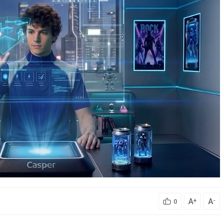
A
A
+
-
0