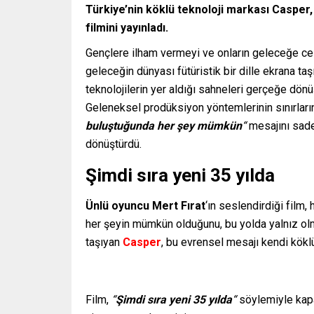
Türkiye’nin köklü teknoloji markası Casper, 
filmini yayınladı.
Gençlere ilham vermeyi ve onların geleceğe ce
geleceğin dünyası fütüristik bir dille ekrana taş
teknolojilerin yer aldığı sahneleri gerçeğe dö
Geleneksel prodüksiyon yöntemlerinin sınırların
buluştuğunda her şey mümkün
“
mesajını sade
dönüştürdü.
Şimdi sıra yeni 35 yılda
Ünlü oyuncu Mert Fırat
‘ın seslendirdiği film
her şeyin mümkün olduğunu, bu yolda yalnız olmadı
taşıyan
Casper
, bu evrensel mesajı kendi köklü
Film,
“
Şimdi sıra yeni 35 yılda
“
söylemiyle kap