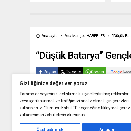
inovasyon markalarından WIRED’ı
ilki düze
Türkiye’ye getiriyor. Teknoloji, bilim,
Bilişim Z
yapay zekâ, girişimcilik, oyun,
İstanbul
tasarım ve dijital kültürün en güçlü
gerçekleşt
global markalarından WIRED
Finansal
Türkiye’nin ilk sayısı, 15 Mayıs
yapılan e
itibarıyla raflarda olacak. WIRED
JForce’
Anasayfa
Ana Manşet
,
HABERLER
“Düşük Bat
Türkiye, global vizyonu yerel
teknoloji
dinamiklerle buluşturacak ve
sektörle
“Düşük Batarya” Gençle
Türkiye’nin teknoloji,...
bir araya
Şirketi, t
Paylaş
Tweetle
Gönder
Gizliliğinize değer veriyoruz
Tarama deneyiminizi geliştirmek, kişiselleştirilmiş reklamlar
veya içerik sunmak ve trafiğimizi analiz etmek için çerezleri
kullanıyoruz. "Tümünü Kabul Et" seçeneğine tıklayarak çerez
kullanımımızı kabul etmiş olursunuz.
Özelleştirmek
Anladım