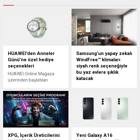
HUAWEI’den Anneler
Samsung’un yapay zekalı
Günü’ne özel hediye
WindFree™ klimaları
seçenekleri
siyah renk seçeneğiyle
bu yaz evlere şıklık
HUAWEI Online Mağaza
katacak
üzerinden başlatılan
kampanya kapsamında, en
Samsung’un WindFree™
yeni teknolojileri mükemmel
klimaları benzersiz
tasarımla buluşturan
Rüzgârsız Serinlik
ürünler, Anneler Günü için
teknolojisini evlere
hazırlanmış özel tekliflerle
getirirken, siyah şıklığını
kullanıcıları bekliyor.
tercih eden tüketicileri de
HUAWEI, açılışını
unutmadı. WindFree™
gerçekleştirdiği ilk günden
klimalar, alternatif renk
XPG, İçerik Üreticilerini
Yeni Galaxy A16
beri pek çok fırsat ve indirimi
seçeneği ve gelişmiş AI