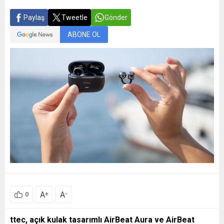
Paylaş
Tweetle
Gönder
ABONE OL
A
A
+
-
0
ttec, açık kulak tasarımlı AirBeat Aura ve AirBeat