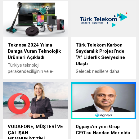
Teknosa 2024 Yılına
Türk Telekom Karbon
Damga Vuran Teknolojik
Saydamlık Projesi’nde
Ürünleri Açıkladı
“A” Liderlik Seviyesine
Ulaştı
Türkiye teknoloji
perakendeciliğinin ve e-
Gelecek nesillere daha
ticaretin öncü markası
yaşanabilir bir dünya
Teknosa, 2024 yılının
bırakmak amacıyla
teknoloji alışveriş trendlerini
sürdürülebilirlik ilkelerini iş
ve yükselen kategorilerini
stratejilerinin merkezine
açıkladı. Akıllı telefonlar
yerleştiren Türk Telekom,
tercihlerde zirveyi korurken,
geleceği iyileştiren teknoloji
küçük ev aletleri
yaklaşımıyla iklim kriziyle
kategorisinde şarjlı
mücadelede ve enerji
VODAFONE, MÜŞTERİ VE
Dgpays’in yeni Grup
süpürgeler ve kahve
verimliliği konusunda önemli
ÇALIŞAN
CEO’su Nandan Mer oldu
makineleri, kişisel bakım
çalışmalara imza atıyor.
MEMNUNİYETİNİ