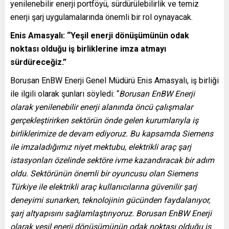
yenilenebilir enerji portföyü, sürdürülebilirlik ve temiz
enerji şarj uygulamalarında önemli bir rol oynayacak.
Enis Amasyalı: “Yeşil enerji dönüşümünün odak
noktası olduğu iş birliklerine imza atmayı
sürdüreceğiz.”
Borusan EnBW Enerji Genel Müdürü Enis Amasyalı, iş birliği
ile ilgili olarak şunları söyledi: “
Borusan EnBW Enerji
olarak yenilenebilir enerji alanında öncü çalışmalar
gerçekleştirirken sektörün önde gelen kurumlarıyla iş
birliklerimize de devam ediyoruz. Bu kapsamda Siemens
ile imzaladığımız niyet mektubu, elektrikli araç şarj
istasyonları özelinde sektöre ivme kazandıracak bir adım
oldu. Sektörünün önemli bir oyuncusu olan Siemens
Türkiye ile elektrikli araç kullanıcılarına güvenilir şarj
deneyimi sunarken, teknolojinin gücünden faydalanıyor,
şarj altyapısını sağlamlaştırıyoruz. Borusan EnBW Enerji
olarak yeşil enerji dönüşümünün odak noktası olduğu iş