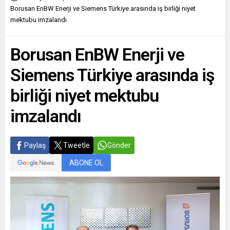
meraklılarının merakla
görüntüleme teknolojisi ve
Borusan EnBW Enerji ve Siemens Türkiye arasında iş birliği niyet
beklediği bir sonraki adım
estetik tasarımıyla dikkat
mektubu imzalandı
olan iPhone 16‘nın tanıtımı
çekiyor ve mobil
için beklenen an gelmiştir.
fotoğrafçılıkta sınırları
Tasarım ve Donanım iPhone
zorlayan bir ürün olarak öne
Borusan EnBW Enerji ve
16, şimdiye kadarki...
çıkıyor. Yenilikçi...
Siemens Türkiye arasında iş
birliği niyet mektubu
imzalandı
Paylaş
Tweetle
Gönder
ABONE OL