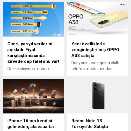
Cimri, yarıyıl verilerini
Yeni özelliklerle
açıkladı: Fiyat
zenginleştirilmiş OPPO
karşılaştırmasında
A38 satışta
zirvede cep telefonu var!
Dünyanın önde gelen akıllı
Online alışveriş rehberi
telefon markalarından
Cimri, 2024’ün ilk yarısını
OPPO, A38 modelini
geride bıraktığımız bu
piyasaya sürdü. OPPO A38,
günlerde kullanıcılarının en
50 MP AI kamerası, uzun
çok karşılaştırılan ürünlerin
dayanıklılığıyla dikkat çeken
listesini yayınladı. Yılın ilk 6
5000mAh bataryası ve 33W
ayında 4 milyondan fazla
SUPERVOOCTM hızlı şarj
karşılaştırılan cep telefonları
özelliği ile öne çıkıyor. 33W
listenin ilk sırasında yer aldı.
SUPERVOOCTM hızlı şarj
iPhone 16’nın kendisi
Redmi Note 13
Cep telefonlarını sırasıyla
desteği, 50MP AI kamerası
gelmeden, aksesuarları
Türkiye’de Satışta
televizyonlar, klimalar, kahve
ve MediaTek Helio G85