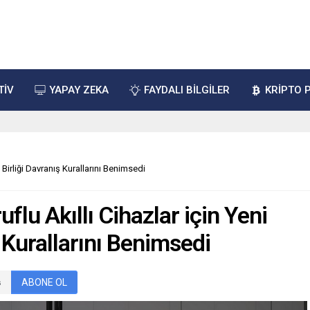
TİV
YAPAY ZEKA
FAYDALI BİLGİLER
KRİPTO 
 Birliği Davranış Kurallarını Benimsedi
flu Akıllı Cihazlar için Yeni
 Kurallarını Benimsedi
ABONE OL