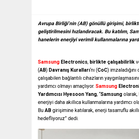
Avrupa Birliği’nin (AB) gönüllü girişimi, birlikt
geliştirilmesini hızlandıracak. Bu katılım, S
hanelerin enerjiyi verimli kullanmalarına yard
Samsung
Electronics
,
birlikte çalışabilirlik
v
(
AB
)
Davranış Kuralları
‘nı (
CoC
) imzaladığını 
çalışabilen bağlantılı cihazların yaygınlaşmasın
yardımcı olmayı amaçlıyor.
Samsung
Electroni
Yardımcısı Hyesoon Yang
, “
Samsung
olarak,
enerjiyi daha akıllıca kullanmalarına yardımcı ol
Bu
AB
girişimine katılarak, enerji tasarruflu akıl
hedefliyoruz” dedi.