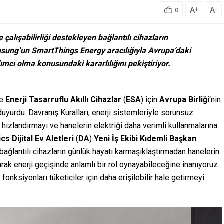
A
A
+
-
0
e çalışabilirliği destekleyen bağlantılı cihazların
amsung’un SmartThings Energy aracılığıyla Avrupa’daki
ımcı olma konusundaki kararlılığını pekiştiriyor.
e
Enerji Tasarruflu Akıllı Cihazlar
(
ESA
) için
Avrupa Birliği
‘nin
duyurdu. Davranış Kuralları, enerji sistemleriyle sorunsuz
ı hızlandırmayı ve hanelerin elektriği daha verimli kullanmalarına
cs Dijital Ev Aletleri
(
DA
)
Yeni İş Ekibi Kıdemli Başkan
 bağlantılı cihazların günlük hayatı karmaşıklaştırmadan hanelerin
arak enerji geçişinde anlamlı bir rol oynayabileceğine inanıyoruz.
lı fonksiyonları tüketiciler için daha erişilebilir hale getirmeyi