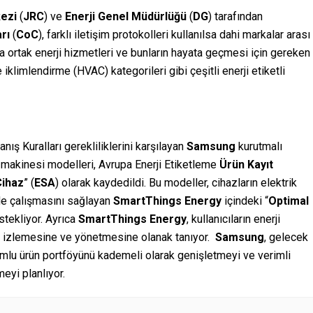
ezi
(
JRC
) ve
Enerji Genel Müdürlüğü
(
DG
) tarafından
rı
(
CoC
), farklı iletişim protokolleri kullanılsa dahi markalar arası
mda ortak enerji hizmetleri ve bunların hayata geçmesi için gereken
 iklimlendirme (HVAC) kategorileri gibi çeşitli enerji etiketli
ış Kuralları gerekliliklerini karşılayan
Samsung
kurutmalı
 makinesi modelleri, Avrupa Enerji Etiketleme
Ürün Kayıt
Cihaz
” (
ESA
) olarak kaydedildi. Bu modeller, cihazların elektrik
de çalışmasını sağlayan
SmartThings Energy
içindeki “
Optimal
stekliyor. Ayrıca
SmartThings Energy
, kullanıcıların enerji
 izlemesine ve yönetmesine olanak tanıyor.
Samsung
, gelecek
umlu ürün portföyünü kademeli olarak genişletmeyi ve verimli
eyi planlıyor.