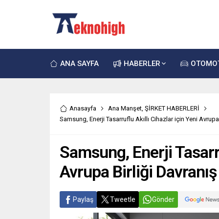
ANA SAYFA
HABERLER
OTOMO
Anasayfa
Ana Manşet
,
ŞİRKET HABERLERİ
Samsung, Enerji Tasarruflu Akıllı Cihazlar için Yeni Avrupa
Samsung, Enerji Tasarru
Avrupa Birliği Davranış
Paylaş
Tweetle
Gönder