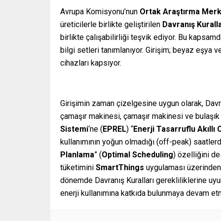
Avrupa Komisyonu’nun
Ortak Araştırma Merk
üreticilerle birlikte geliştirilen
Davranış Kuralla
birlikte çalışabilirliği teşvik ediyor. Bu kapsa
bilgi setleri tanımlanıyor. Girişim; beyaz eşya ve
cihazları kapsıyor.
Girişimin zaman çizelgesine uygun olarak, Davran
çamaşır makinesi, çamaşır makinesi ve bulaşık
Sistemi
‘ne (
EPREL
) “
Enerji Tasarruflu Akıllı 
kullanımının yoğun olmadığı (off-peak) saatler
Planlama
” (
Optimal Scheduling
) özelliğini de
tüketimini
SmartThings
uygulaması üzerinden
dönemde Davranış Kuralları gerekliliklerine uy
enerji kullanımına katkıda bulunmaya devam etm