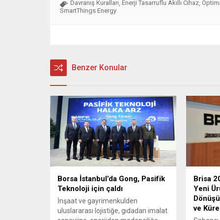
Davranış Kuralları
Enerji Tasarruflu Akıllı Cihaz
Optim
,
,
SmartThings Energy
Benzer Konular
Borsa İstanbul’da Gong, Pasifik
Brisa 2
Teknoloji için çaldı
Yeni Ür
Dönüşü
İnşaat ve gayrimenkulden
ve Küre
uluslararası lojistiğe, gıdadan imalat