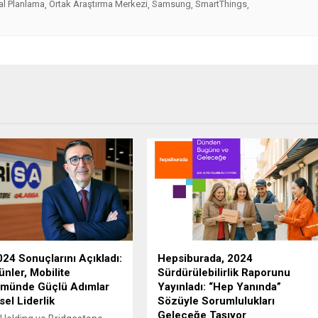
al Planlama
Ortak Araştırma Merkezi
Samsung
SmartThings
,
,
,
,
024 Sonuçlarını Açıkladı:
Hepsiburada, 2024
ünler, Mobilite
Sürdürülebilirlik Raporunu
münde Güçlü Adımlar
Yayınladı: “Hep Yanında”
sel Liderlik
Sözüyle Sorumlulukları
Geleceğe Taşıyor