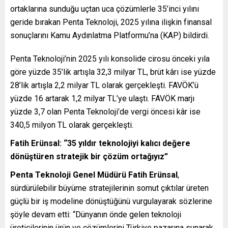
ortaklarına sunduğu uçtan uca çözümlerle 35’inci yılını
geride bırakan Penta Teknoloji, 2025 yılına ilişkin finansal
sonuçlarını Kamu Aydınlatma Platformu’na (KAP) bildirdi.
Penta Teknoloji’nin 2025 yılı konsolide cirosu önceki yıla
göre yüzde 35’lik artışla 32,3 milyar TL, brüt kârı ise yüzde
28’lik artışla 2,2 milyar TL olarak gerçekleşti. FAVÖK’ü
yüzde 16 artarak 1,2 milyar TL’ye ulaştı. FAVÖK marjı
yüzde 3,7 olan Penta Teknoloji’de vergi öncesi kâr ise
340,5 milyon TL olarak gerçekleşti.
Fatih Erünsal: “35 yıldır teknolojiyi kalıcı değere
dönüştüren stratejik bir çözüm ortağıyız”
Penta Teknoloji Genel Müdürü Fatih Erünsal
,
sürdürülebilir büyüme stratejilerinin somut çıktılar üreten
güçlü bir iş modeline dönüştüğünü vurgulayarak sözlerine
şöyle devam etti: “Dünyanın önde gelen teknoloji
üreticilerinin ürün ve çözümlerini Türkiye pazarına sunarak,