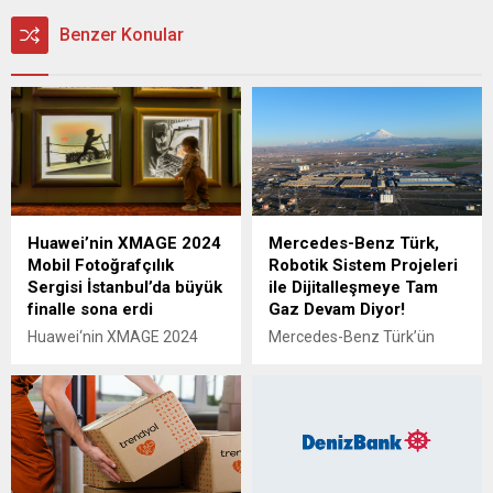
Benzer Konular
Huawei’nin XMAGE 2024
Mercedes-Benz Türk,
Mobil Fotoğrafçılık
Robotik Sistem Projeleri
Sergisi İstanbul’da büyük
ile Dijitalleşmeye Tam
finalle sona erdi
Gaz Devam Diyor!
Huawei‘nin XMAGE 2024
Mercedes-Benz Türk’ün
Mobil Fotoğrafçılık Fuarı,
Aksaray Kamyon
dünyanın en büyük ve en
Fabrikası’nda
prestijli mobil fotoğrafçılık
kamyonların sigorta montaj
fuarlarından biri olarak
ve kalite kontrol işlemlerini
İstanbul’da sona erdi. Sergi,
optimize eden yeni projesi
mobil görüntülemenin
hayata geçti. Daimler
geleceğini kutlamak için
Truck’ın Brezilya ve