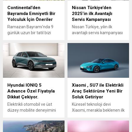
Continental’den
Nissan Türkiye’den
Bayramda Emniyetli Bir
2025’in ilk Avantajlı
Yolculuk İçin Öneriler
Servis Kampanyası
Ramazan Bayramı’nda 9
Nissan Türkiye, yılın ilk
günlük uzun bir tatil bizi
avantajlı servis kampanyası
bekliyor. Uzakta yaşayan
ile 3 yaş üstü Nissan
sevdiklerimizi ziyaret etmek
modellerinin periyodik
ya da dinlenmek için fırsat
bakım, seçili yedek parça ve
bulacağımız bayrama sayılı
aksesuarlarında işçilik dahil
günler kala Continental,
%30’a varan indirim ve peşin
karayolu ile yolculuk
fiyatına 6 ay taksit imkanı
yapacak sürücüler için
sunmaya devam ediyor.
güvenli ve keyifli bir
Nissan Türkiye mobil
Hyundai IONIQ 5
Xiaomi , SU7 ile Elektrikli
yolculuğun ipuçlarını
uygulamasından alınan
Advance Özel Fiyatıyla
Araç Sektörüne Yeni Bir
paylaşıyor. Ramazan
servis randevularında bakım
Dikkat Çekiyor.
Soluk Getiriyor
Bayramı’na sayılı günler
işçiliklerinde geçerli %10
kaldı, tatil için şimdiden
indirim yaş bağımsız tüm...
Elektrikli otomobil ve üst
Küresel teknoloji devi
hazırlıklara başlandı.
düzey mobilite deneyimini
Xiaomi, merakla beklenen ilk
Premium...
Türkiye’de daha da
elektrikli aracı Xiaomi SU7’yi
yaygınlaştırmayı ve bu
duyurdu.
alanda sektöre öncülük
Lansmanda Xiaomi Grup