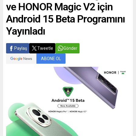
Formula E organizasyonu
oranlarla şekillendirdiği
ve HONOR Magic V2 için
öncesinde...
TYPE 00 konseptini Miami
Art Week kapsamında ilk
Android 15 Beta Programını
kez gösterdi....
Yayınladı
Paylaş
Tweetle
Gönder
ABONE OL