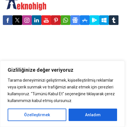
bağlayan SmartThings
uygulamasının AI (yapay
zekâ) Enerji Modu ile
tüketicileri daha akıllı ve
enerji verimli bir yaşama
teşvik ediyor. Samsung
düzenlediği Yapay Zekâ
Enerji Tasarrufu
kampanyasıyla da tasarrufu
kazanca dönüştürüyor.
Kampanya kapsamında 31
Mayıs’a kadar seçili beyaz
Gizliliğinize değer veriyoruz
eşyaların birlikte alımında...
Tarama deneyiminizi geliştirmek, kişiselleştirilmiş reklamlar
veya içerik sunmak ve trafiğimizi analiz etmek için çerezleri
kullanıyoruz. "Tümünü Kabul Et" seçeneğine tıklayarak çerez
kullanımımızı kabul etmiş olursunuz.
Özelleştirmek
Anladım