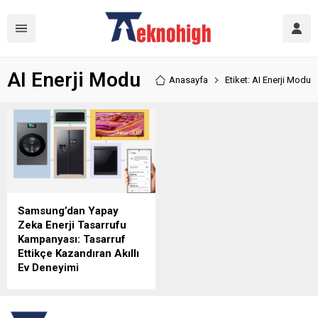
AI Enerji Modu
Anasayfa
Etiket: AI Enerji Modu
Samsung’dan Yapay
Zeka Enerji Tasarrufu
Kampanyası: Tasarruf
Ettikçe Kazandıran Akıllı
Ev Deneyimi
Samsung Electronics, yapay
zekâ özellikli cihazları ve
akıllı cihazları birbirine