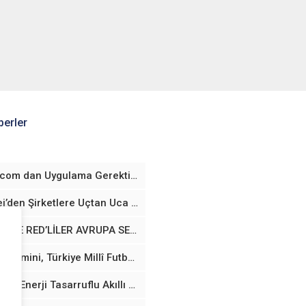
erler
fraud.com dan Uygulama Gerektirmeyen Yaş Doğrulama Teknolojisi
Huawei’den Şirketlere Uçtan Uca Yapay Zekâ Altyapısı
VODAFONE RED’LİLER AVRUPA SEYAHATLERİNDE TARİFELERİNİ TÜRKİYE’DEYMİŞ GİBİ KULLANABİLECEK
Google Gemini, Türkiye Millî Futbol Takımları’nın Resmi Sponsoru Oldu
Samsung, Enerji Tasarruflu Akıllı Cihazlar için Yeni Avrupa Birliği Davranış Kurallarını Benimsedi