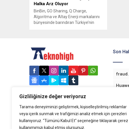
Halka Arz Oluyor
BinBin, GO Sharing, Q Charge,
Algoritma ve Altay Enerji markalarını
bünyesinde barındıran Türkiye’nin
önde gelen yatırım işletme
şirketlerinden 1000 Yatırımlar Holding
A.Ş.’nin hisseleri halka arz edilecek.
Halka arz için 14-15 Kasım 2023
tarihlerinde talep toplanacak. Kadir
Son Hab
Can Abdik, Üsame Erdoğan, Mustafa
Saim Birpınar, Hüseyin Ardan Küçük
ve Haris Pojata ile...
Gizliliğinize değer veriyoruz
Tarama deneyiminizi geliştirmek, kişiselleştirilmiş reklamlar
veya içerik sunmak ve trafiğimizi analiz etmek için çerezleri
kullanıyoruz. "Tümünü Kabul Et" seçeneğine tıklayarak çerez
kullanımımızı kabul etmiş olursunuz.