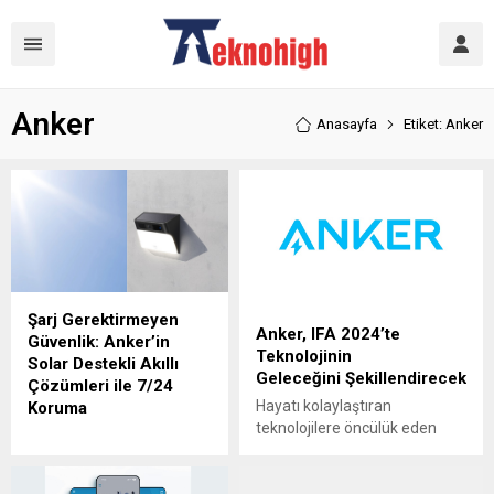
Anker
Anasayfa
Etiket: Anker
Şarj Gerektirmeyen
Anker, IFA 2024’te
Güvenlik: Anker’in
Teknolojinin
Solar Destekli Akıllı
Geleceğini Şekillendirecek
Çözümleri ile 7/24
Hayatı kolaylaştıran
Koruma
teknolojilere öncülük eden
Hayatı kolaylaştıran
Anker, 6-10 Eylül tarihlerinde
teknolojilere öncülük eden
Almanya’nın Berlin şehrinde
Anker, akıllı güvenlik