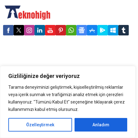
başvurular başladı. vivo, şık
tasarıma, güçlü
performansa ve Android
güncelleme garantisi ile
uzun kullanım ömrüne sahip
Y Serisi kapsamında satışa
sunduğu 6 ayrı modeli ile
gençlere geniş bir akıllı
telefon portföyünden seçim
yapma şansı sunuyor. “Genç
Teknoloji Destek”
uygulaması kapsamında
üniversite...
Gizliliğinize değer veriyoruz
Tarama deneyiminizi geliştirmek, kişiselleştirilmiş reklamlar
veya içerik sunmak ve trafiğimizi analiz etmek için çerezleri
kullanıyoruz. "Tümünü Kabul Et" seçeneğine tıklayarak çerez
kullanımımızı kabul etmiş olursunuz.
Özelleştirmek
Anladım