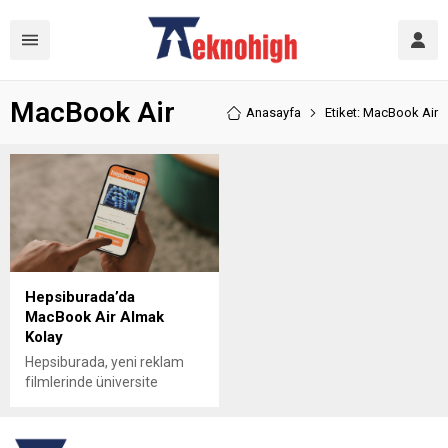
MacBook Air
Anasayfa
Etiket: MacBook Air
Hepsiburada’da
MacBook Air Almak
Kolay
Hepsiburada, yeni reklam
filmlerinde üniversite
öğrencilerine sesleniyor.
“Hepsiburada’da MacBook
Air almak kolay” sloganıyla