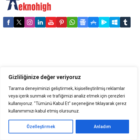
yayınlanan reklamlarda
MacBook Air’in hız ve
performansı, uzun pil ömrü
ve iPhone ile uyumlu
çalışabilme özellikleri ön
plana çıkarılıyor. Reklam
filmlerinde MacBook Air’in
öne çıkan özelliklerinin yanı
sıra üniversite öğrencilerine
%10 indirim ve
Hepsiburada’da sunulan
‘Şimdi...
Gizliliğinize değer veriyoruz
Tarama deneyiminizi geliştirmek, kişiselleştirilmiş reklamlar
veya içerik sunmak ve trafiğimizi analiz etmek için çerezleri
kullanıyoruz. "Tümünü Kabul Et" seçeneğine tıklayarak çerez
kullanımımızı kabul etmiş olursunuz.
Özelleştirmek
Anladım