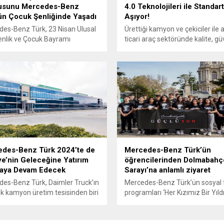
usunu Mercedes-Benz
4.0 Teknolojileri ile Standart
ün Çocuk Şenliğinde Yaşadı
Aşıyor!
es-Benz Türk, 23 Nisan Ulusal
Ürettiği kamyon ve çekiciler ile a
nlik ve Çocuk Bayramı
ticari araç sektöründe kalite, gü
ında düzenlediği etkinliklerle,
ve konfor standartlarını belirley
mı depremzede çocuklarla
Mercedes-Benz Türk, Aksaray
e kutladı. 6 Şubat
Kamyon Fabrikası’nda açtığı yen
manmaraş depremlerinin
yağmurlama test standına sahip
dan depremzede çocukların
ile kalite kontrol ve test
 yaşama sarılmaları için pek çok
teknolojilerindeki öncülüğünü
i hayata geçiren Mercedes-
pekiştiriyor. Endüstri 4.0 teknoloj
ürk, 23 Nisan Ulusal Egemenlik
referans alınarak tasarlanan ve
cuk Bayramı
otomatik çalışan yeni tesiste ara
mında Hatay İSO Yaşam
80 km/h hızla...
ndeki çocukların bayram
des-Benz Türk 2024’te de
Mercedes-Benz Türk’ün
unu hep birlikte...
ye’nin Geleceğine Yatırım
öğrencilerinden Dolmabahç
aya Devam Edecek
Sarayı’na anlamlı ziyaret
es-Benz Türk, Daimler Truck’ın
Mercedes-Benz Türk’ün sosyal
k kamyon üretim tesisinden biri
programları ‘Her Kızımız Bir Yıldı
ksaray Kamyon Fabrikası,
‘Mühendisliğin Yıldızları’ ve ‘EM
r Buses’ın dünyadaki en büyük
Geleceğin Yıldızı’ programına ka
s üssü olan Hoşdere Otobüs
30 öğrenci ve Mercedes-Benz T