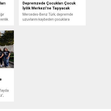
ları
Depremzede Çocukları Çocuk
İyilik Merkezi’ne Taşıyacak
ğır
Mercedes-Benz Türk; depremde
venlik
uzuvlarını kaybeden çocuklara
en
ücretsiz olarak ortez, protez, fizik
tedavi ve psikolojik rehabilitasyon
i
desteği veren Çocuk İyilik Merkezi’ne
 tesis
sağladığı 2 adet araç desteği ile
deprem bölgesinde bu desteğe ihtiyaç
duyan ancak ulaşım imkanı olmayan
ileri
çocukların merkeze taşınmasına
katkıda bulunacak. 6 Şubat
çlar,
Kahramanmaraş depremlerinin
ardından bölgeye ve bölge halkına...
e
 fayda
z’,
L’miz
tılan
ürk