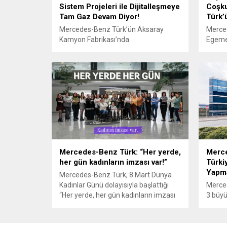
Sistem Projeleri ile Dijitalleşmeye
Coşk
Tam Gaz Devam Diyor!
Türk’
Mercedes-Benz Türk’ün Aksaray
Merced
Kamyon Fabrikası’nda
Egeme
kamyonların sigorta montaj ve kalite
kapsam
kontrol işlemlerini optimize eden yeni
bayra
projesi hayata geçti. Daimler Truck’ın
birlikt
Brezilya ve Almanya’daki fabrikaları
Kahra
ile beraber global olarak eş zamanlı
ardın
gerçekleştirilen projede, sigorta
tekrar
montaj ve kalite kontrolü ilk defa bir
projey
arada yapılıyor. Aksaray Kamyon
Benz T
Fabrikası’nda ürettiği kamyon ve
ve Ço
çekiciler ile müşterilerine üst...
kapsa
Kenti’
Mercedes-Benz Türk: “Her yerde,
Merce
coşkus
her gün kadınların imzası var!”
Türki
Yapm
Mercedes-Benz Türk, 8 Mart Dünya
Kadınlar Günü dolayısıyla başlattığı
Merced
“Her yerde, her gün kadınların imzası
3 büyü
var!” farkındalık
olan A
kampanyasıyla teknolojiden üretime,
Daimle
operasyondan yönetime, eğitimden
otobü