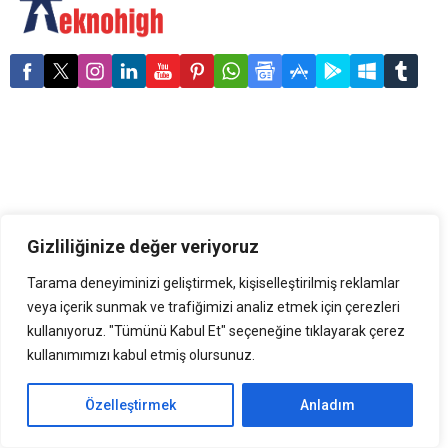
Renault marka modellerde
çıkan ve 90 ülkede iki
toplam 16, Dacia marka
milyondan fazla satan
modellerde ise toplam 9
Renault Captur, SUV sınıfının
kampanya ile kullanıcıları
en önemli temsilcileri
cezbeden fırsatlar
arasında yer alıyor. MAİS
sunuluyor. Kullanıcılar bu
A.Ş. Genel Müdürü Dr. Berk
kampanyalardan 31 Mayıs
Çağdaş, “Yaklaşık 10 yıl
2024 tarihine kadar
önce, dünyaya tanıtıldığı ilk
yararlanmaya devam
günden bu...
edebilecekler. Renault ve
Dacia, mayıs ayında...
Gizliliğinize değer veriyoruz
Tarama deneyiminizi geliştirmek, kişiselleştirilmiş reklamlar
veya içerik sunmak ve trafiğimizi analiz etmek için çerezleri
kullanıyoruz. "Tümünü Kabul Et" seçeneğine tıklayarak çerez
kullanımımızı kabul etmiş olursunuz.
Özelleştirmek
Anladım