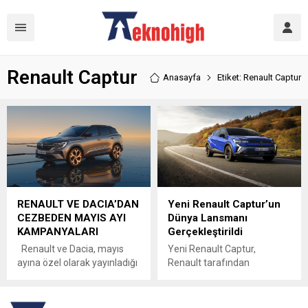
Renault Captur
Anasayfa
Etiket: Renault Captur
RENAULT VE DACIA’DAN
Yeni Renault Captur’un
CEZBEDEN MAYIS AYI
Dünya Lansmanı
KAMPANYALARI
Gerçekleştirildi
Renault ve Dacia, mayıs
Yeni Renault Captur,
ayına özel olarak yayınladığı
Renault tarafından
birbirinden özel
gerçekleştirilen dijital
kampanyaları ile dikkat
lansman ile tüm dünyaya
çekmeye devam ediyor.
tanıtıldı. 10 yıl önce yollara