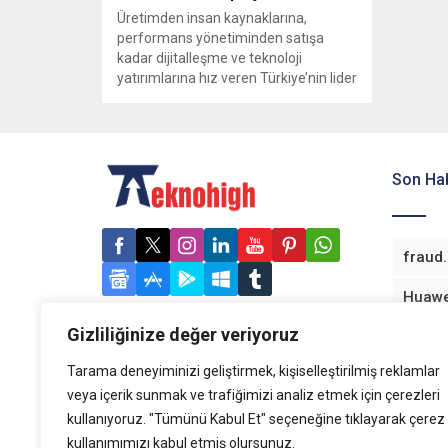
Üretimden insan kaynaklarına,
performans yönetiminden satışa
kadar dijitalleşme ve teknoloji
yatırımlarına hız veren Türkiye’nin lider
gıda şirketi Ülker, Gebze Fabrikası’nda
20 otonom mobil robotu devreye aldı.
Ham madde ve ambalaj başta olmak
üzere 2 bin 600 çeşit malzemeyi
taşıyabilen robotlar, fabrikada üretim
Son Hab
verimliliğini ve maliyet avantajını
artıracak. İş süreçlerinin...
Gizliliğinize değer veriyoruz
Tarama deneyiminizi geliştirmek, kişiselleştirilmiş reklamlar
veya içerik sunmak ve trafiğimizi analiz etmek için çerezleri
kullanıyoruz. "Tümünü Kabul Et" seçeneğine tıklayarak çerez
kullanımımızı kabul etmiş olursunuz.