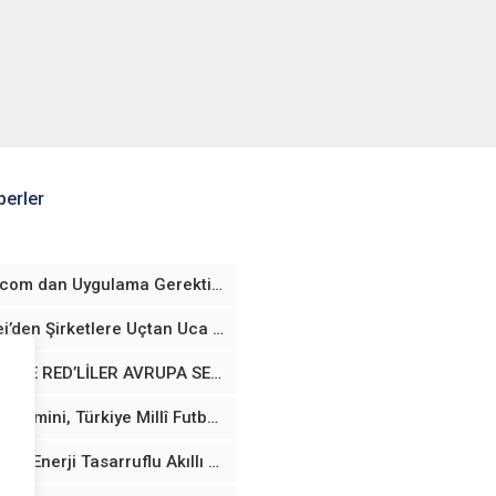
erler
fraud.com dan Uygulama Gerektirmeyen Yaş Doğrulama Teknolojisi
Huawei’den Şirketlere Uçtan Uca Yapay Zekâ Altyapısı
VODAFONE RED’LİLER AVRUPA SEYAHATLERİNDE TARİFELERİNİ TÜRKİYE’DEYMİŞ GİBİ KULLANABİLECEK
Google Gemini, Türkiye Millî Futbol Takımları’nın Resmi Sponsoru Oldu
Samsung, Enerji Tasarruflu Akıllı Cihazlar için Yeni Avrupa Birliği Davranış Kurallarını Benimsedi