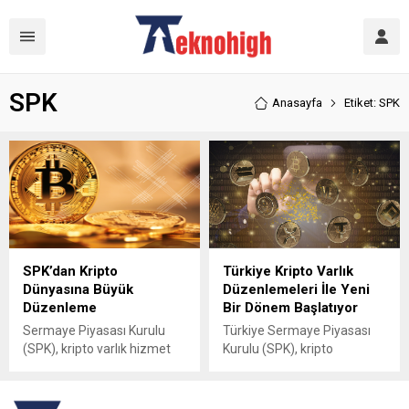
SPK
Anasayfa
Etiket: SPK
SPK’dan Kripto
Türkiye Kripto Varlık
Dünyasına Büyük
Düzenlemeleri İle Yeni
Düzenleme
Bir Dönem Başlatıyor
Sermaye Piyasası Kurulu
Türkiye Sermaye Piyasası
(SPK), kripto varlık hizmet
Kurulu (SPK), kripto
sağlayıcılarına yönelik
varlıkların kullanımının
kapsamlı yeni
artması ve bu alanda
düzenlemelerini duyurdu.
düzenleme ihtiyacının