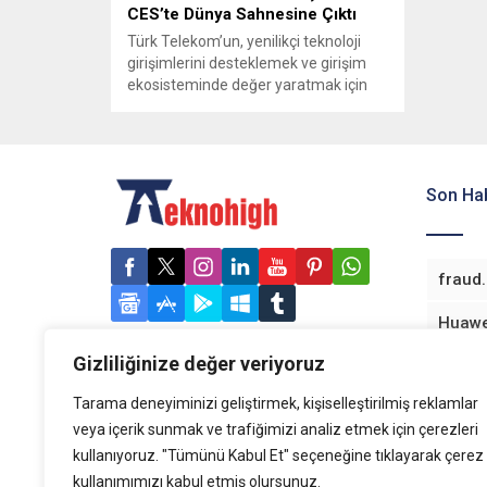
CES’te Dünya Sahnesine Çıktı
Türk Telekom’un, yenilikçi teknoloji
girişimlerini desteklemek ve girişim
ekosisteminde değer yaratmak için
kurduğu TT Ventures PİLOT girişim
hızlandırma programı girişimleri,
dünyanın en büyük tüketici elektroniği
fuarı CES 2025’te Türkiye’nin yenilikçi
vizyonunu uluslararası arenada
Son Hab
sergiledi. İleri teknolojilerin
ziyaretçilerle buluştuğu fuarda yapay
zekâ, dijital sağlık, mobilite ve
sürdürülebilirlik konuları öne çıkarken,
fuardaki...
Gizliliğinize değer veriyoruz
Tarama deneyiminizi geliştirmek, kişiselleştirilmiş reklamlar
veya içerik sunmak ve trafiğimizi analiz etmek için çerezleri
kullanıyoruz. "Tümünü Kabul Et" seçeneğine tıklayarak çerez
kullanımımızı kabul etmiş olursunuz.