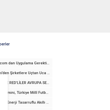
erler
fraud.com dan Uygulama Gerektirmeyen Yaş Doğrulama Teknolojisi
Huawei’den Şirketlere Uçtan Uca Yapay Zekâ Altyapısı
VODAFONE RED’LİLER AVRUPA SEYAHATLERİNDE TARİFELERİNİ TÜRKİYE’DEYMİŞ GİBİ KULLANABİLECEK
Google Gemini, Türkiye Millî Futbol Takımları’nın Resmi Sponsoru Oldu
Samsung, Enerji Tasarruflu Akıllı Cihazlar için Yeni Avrupa Birliği Davranış Kurallarını Benimsedi