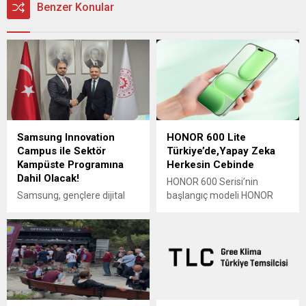
Benzer Konular
Samsung Innovation
HONOR 600 Lite
Campus ile Sektör
Türkiye’de,Yapay Zeka
Kampüste Programına
Herkesin Cebinde
Dahil Olacak!
HONOR 600 Serisi’nin
Samsung, gençlere dijital
başlangıç modeli HONOR
beceriler kazandırmak
600 Lite, 29.999 TL’lik
amacıyla 2020 yılından bu
kampanyalı lansman fiyatı
yana sürdürdüğü Innovation
ve kulaklık hediyesiyle
Campus Programı ile Sanayi
Türkiye’de satışa sunuldu.
ve Teknoloji Bakanlığı
108 MP kamera, 6520 mAh
öncülüğünde hayata
batarya, ince metal gövde
geçirilen Sektör Kampüste
tasarımı ve 6 yıl sistem
Programı’na katkısını
güncelleme desteğiyle