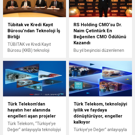
Tübitak ve Kredi Kayıt
RS Holding CMO’su Dr.
Bürosu’ndan Teknoloji İş
Naim Çetintürk En
Birliği
Beğenilen CMO Ödülünü
Kazandı
TÜBİTAK ve Kredi Kayıt
Bürosu (KKB) teknoloji
Bu yıl beşincisi düzenlenen
geliştirme hedefiyle bir iş
Altın Lider Ödülleri
birliği protokolü imzaladı. 9
kapsamında Türkiye’nin en
Aralık 2024 Pazartesi günü
beğenilen pazarlama
Kredi Kayıt Bürosu Genel
liderleri, toplamda 85 binden
Müdürlüğünde; TÜBİTAK
fazla paydaş oyuyla
Başkan Yardımcısı İsmail
belirlendi. Ödül süreci; açık
Doğan, TÜBİTAK BİLGEM
uçlu öneri sistemi, SMS
Merkez Başkanı Dr. Ali
doğrulamalı oy kullanımı ve
Türk Telekom’dan
Türk Telekom, teknolojiyi
Görçin, Kredi Kayıt Bürosu
mükerrer oyları engelleyen
hayatın her alanında
iyilik ve faydaya
Yönetim Kurulu Başkanı
şeffaf altyapıyla
engelleri aşan projeler
dönüştürüyor, engeller
Tufan Kurbanoğlu ve Kredi
gerçekleştirilerek
kalkıyor
Kayıt Bürosu Genel Müdürü...
demokratik bir seçim
Türk Telekom, “Türkiye’ye
platformu ortaya koydu. RS
Değer” anlayışıyla teknolojiyi
Türkiye’ye Değer” anlayışıyla
Holding’i temsilen ödül