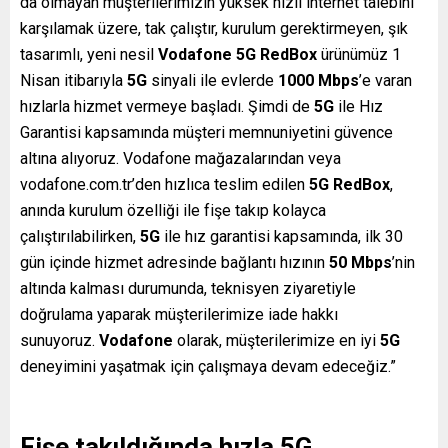
da olmayan müşterilerimizin yüksek hızlı internet talebini
karşılamak üzere, tak çalıştır, kurulum gerektirmeyen, şık
tasarımlı, yeni nesil
Vodafone 5G RedBox
ürünümüz 1
Nisan itibarıyla
5G
sinyali ile evlerde
1000 Mbps
’e varan
hızlarla hizmet vermeye başladı. Şimdi de
5G
ile Hız
Garantisi kapsamında müşteri memnuniyetini güvence
altına alıyoruz. Vodafone mağazalarından veya
vodafone.com.tr’den hızlıca teslim edilen
5G RedBox
,
anında kurulum özelliği ile fişe takıp kolayca
çalıştırılabilirken,
5G
ile hız garantisi kapsamında, ilk 30
gün içinde hizmet adresinde bağlantı hızının
50 Mbps
’nin
altında kalması durumunda, teknisyen ziyaretiyle
doğrulama yaparak müşterilerimize iade hakkı
sunuyoruz.
Vodafone
olarak, müşterilerimize en iyi
5G
deneyimini yaşatmak için çalışmaya devam edeceğiz.”
Fişe takıldığında hızla 5G