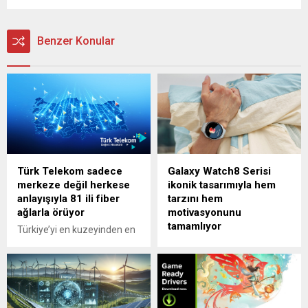
Benzer Konular
Türk Telekom sadece
Galaxy Watch8 Serisi
merkeze değil herkese
ikonik tasarımıyla hem
anlayışıyla 81 ili fiber
tarzını hem
ağlarla örüyor
motivasyonunu
tamamlıyor
Türkiye’yi en kuzeyinden en
güneyine, en doğusundan
Akıllı saatlerin adım saydığı
en batısına fiber ağlarla
dönemler epey geride kaldı.
örerek Türkiye’nin dijital
Tasarımından sürekli
omurgasını oluşturan Türk
geliştirilen yenilikçi
Telekom, 550 bin
özelliklerine, bir akıllı saatten