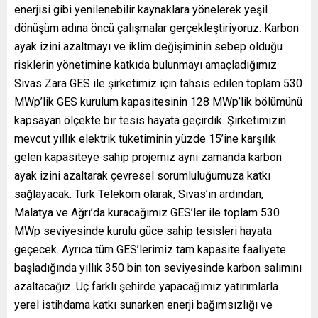
enerjisi gibi yenilenebilir kaynaklara yönelerek yeşil
dönüşüm adına öncü çalışmalar gerçekleştiriyoruz. Karbon
ayak izini azaltmayı ve iklim değişiminin sebep olduğu
risklerin yönetimine katkıda bulunmayı amaçladığımız
Sivas Zara GES ile şirketimiz için tahsis edilen toplam 530
MWp’lik GES kurulum kapasitesinin 128 MWp’lik bölümünü
kapsayan ölçekte bir tesis hayata geçirdik. Şirketimizin
mevcut yıllık elektrik tüketiminin yüzde 15’ine karşılık
gelen kapasiteye sahip projemiz aynı zamanda karbon
ayak izini azaltarak çevresel sorumluluğumuza katkı
sağlayacak. Türk Telekom olarak, Sivas’ın ardından,
Malatya ve Ağrı’da kuracağımız GES’ler ile toplam 530
MWp seviyesinde kurulu güce sahip tesisleri hayata
geçecek. Ayrıca tüm GES’lerimiz tam kapasite faaliyete
başladığında yıllık 350 bin ton seviyesinde karbon salımını
azaltacağız. Üç farklı şehirde yapacağımız yatırımlarla
yerel istihdama katkı sunarken enerji bağımsızlığı ve