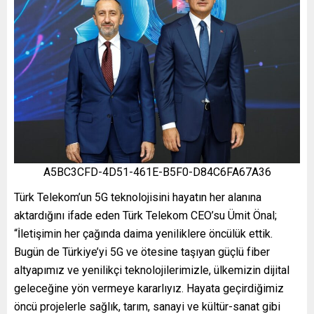
A5BC3CFD-4D51-461E-B5F0-D84C6FA67A36
Türk Telekom’un 5G teknolojisini hayatın her alanına
aktardığını ifade eden Türk Telekom CEO’su Ümit Önal;
“İletişimin her çağında daima yeniliklere öncülük ettik.
Bugün de Türkiye’yi 5G ve ötesine taşıyan güçlü fiber
altyapımız ve yenilikçi teknolojilerimizle, ülkemizin dijital
geleceğine yön vermeye kararlıyız. Hayata geçirdiğimiz
öncü projelerle sağlık, tarım, sanayi ve kültür-sanat gibi