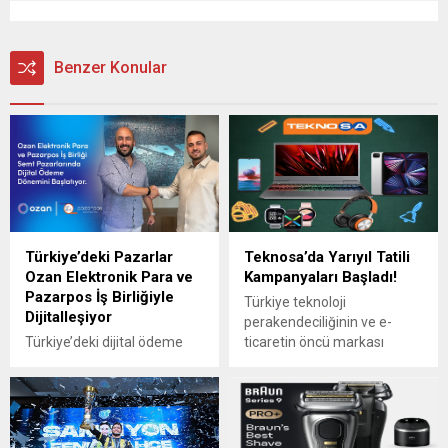
Benzer Konular
Türkiye’deki Pazarlar
Teknosa’da Yarıyıl Tatili
Ozan Elektronik Para ve
Kampanyaları Başladı!
Pazarpos İş Birliğiyle
Türkiye teknoloji
Dijitalleşiyor
perakendeciliğinin ve e-
Türkiye’deki dijital ödeme
ticaretin öncü markası
dönüşümünün yeni durağı
Teknosa, bluetooth
semt pazarları oldu. Ozan
kulaklıktan notebook’a,
Elektronik Para, Pazarpos iş
çocuk saatinden elektrikli
birliği ile pazar esnafının
bisiklete binlerce üründe
ihtiyaçlarına özel olarak
yarıyıl tatili için fırsatları