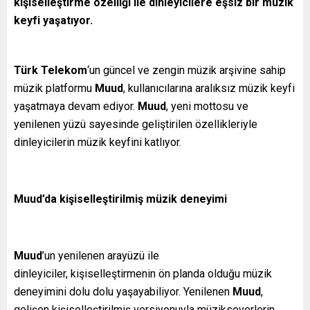
kişiselleştirme özelliği ile dinleyicilere eşsiz bir müzik
keyfi yaşatıyor.
Türk Telekom
‘un güncel ve zengin müzik arşivine sahip
müzik platformu
Muud
, kullanıcılarına aralıksız müzik keyfi
yaşatmaya devam ediyor.
Muud
, yeni mottosu ve
yenilenen yüzü sayesinde geliştirilen özellikleriyle
dinleyicilerin müzik keyfini katlıyor.
Muud’da kişiselleştirilmiş müzik deneyimi
Muud
’un yenilenen arayüzü ile
dinleyiciler,
kişiselleştirmenin ön planda olduğu müzik
deneyimini dolu dolu yaşayabiliyor. Yenilenen
Muud
,
gelişen kişiselleştirilmiş versiyonuyla müzikseverlerin