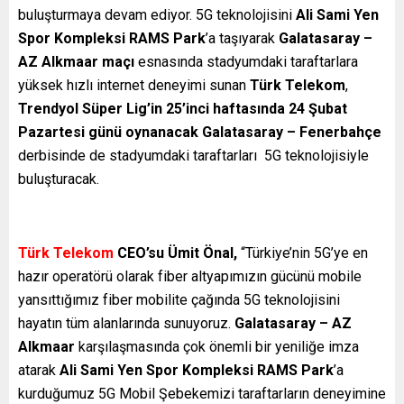
buluşturmaya devam ediyor. 5G teknolojisini
Ali Sami Yen
Spor Kompleksi RAMS Park
’a taşıyarak
Galatasaray –
AZ Alkmaar maçı
esnasında stadyumdaki taraftarlara
yüksek hızlı internet deneyimi sunan
Türk Telekom
,
Trendyol Süper Lig’in 25’inci haftasında 24 Şubat
Pazartesi günü oynanacak Galatasaray – Fenerbahçe
derbisinde de stadyumdaki taraftarları 5G teknolojisiyle
buluşturacak.
Türk Telekom
CEO’su Ümit Önal,
“Türkiye’nin 5G’ye en
hazır operatörü olarak fiber altyapımızın gücünü mobile
yansıttığımız fiber mobilite çağında 5G teknolojisini
hayatın tüm alanlarında sunuyoruz.
Galatasaray – AZ
Alkmaar
karşılaşmasında çok önemli bir yeniliğe imza
atarak
Ali Sami Yen Spor Kompleksi RAMS Park
’a
kurduğumuz 5G Mobil Şebekemizi taraftarların deneyimine