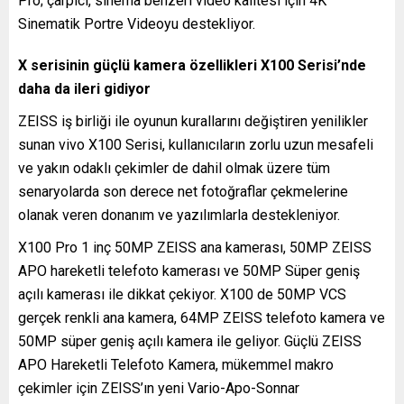
Pro; çarpıcı, sinema benzeri video kalitesi için 4K
Sinematik Portre Videoyu destekliyor.
X serisinin güçlü kamera özellikleri X100 Serisi’nde
daha da ileri gidiyor
ZEISS iş birliği ile oyunun kurallarını değiştiren yenilikler
sunan vivo X100 Serisi, kullanıcıların zorlu uzun mesafeli
ve yakın odaklı çekimler de dahil olmak üzere tüm
senaryolarda son derece net fotoğraflar çekmelerine
olanak veren donanım ve yazılımlarla destekleniyor.
X100 Pro 1 inç 50MP ZEISS ana kamerası, 50MP ZEISS
APO hareketli telefoto kamerası ve 50MP Süper geniş
açılı kamerası ile dikkat çekiyor. X100 de 50MP VCS
gerçek renkli ana kamera, 64MP ZEISS telefoto kamera ve
50MP süper geniş açılı kamera ile geliyor. Güçlü ZEISS
APO Hareketli Telefoto Kamera, mükemmel makro
çekimler için ZEISS’ın yeni Vario-Apo-Sonnar