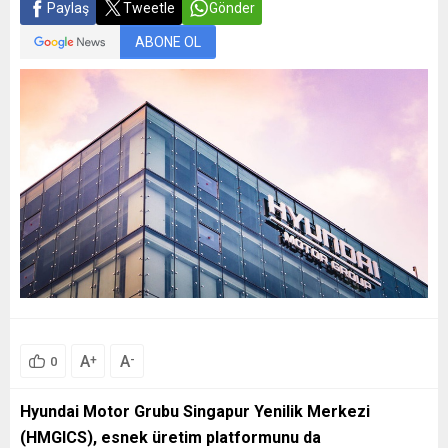
Paylaş
Tweetle
Gönder
ABONE OL
A
A
+
-
0
Hyundai Motor Grubu Singapur Yenilik Merkezi
(HMGICS), esnek üretim platformunu da