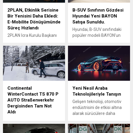
2PLAN, Etkinlik Serisine
B-SUV Sınıfının Gözdesi
Bir Yenisini Daha Ekledi:
Hyundai Yeni BAYON
E-Mobilite Dönüşümünde
Satışa Sunuldu.
Süreç Hızlandı
Hyundai, B-SUV sınıfındaki
2PLAN İcra Kurulu Başkanı
popüler modeli BAYON’un
Orhan Ülgür, “Tüketicilerin
yenilenmiş versiyonunu
merak ettiği konuları
Türkiye pazarına sundu.
uzmanlarla bir araya
BAYON, modern ve şık
getirerek daha anlaşılır ve
tasarımıyla günlük kullanıma
erişilebilir bir bilgi ortamı
üst düzey konfor katıyor.
oluşturuyoruz. Bu
Model, benzinli 1.0 litre
konferansla da otomotivde
turbo ve 1.2 litre atmosferik
önemli bir gündem başlığını
motor seçenekleriyle, üç
Continental
Yeni Nesil Araba
değerli katılımcılarımızla
farklı donanım seviyesi
WinterContact TS 870 P
Teknolojileriyle Tanışın
birlikte ele aldık.” dedi. Tofaş
sunuyor. Türkiye’deki
AUTO Straßenverkehr
Markalar Direktörü İbrahim
Hyundai fabrikasında üretilip
Gelişen teknoloji, otomotiv
Dergisinden Tam Not
Anaç, “Otomobiller dijital
40’tan fazla ülkeye ihraç
endüstrisini de etkisi altına
Aldı
platforma dönüşüyor.
edilen yeni BAYON, B-SUV...
alarak sürücülere daha
Eskiden otomobili mekanik
Continental’in hem içten
güvenli, konforlu ve çevre
bir sistem...
yanmalı hem de elektrikli
dostu araçlar sunmayı
araçlar için uygun kış lastiği
hedefliyor. Son yıllarda öne