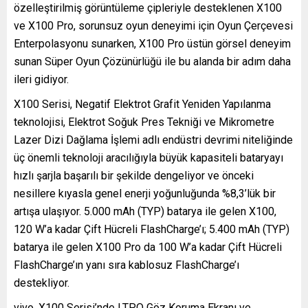
özelleştirilmiş görüntüleme çipleriyle desteklenen X100
ve X100 Pro, sorunsuz oyun deneyimi için Oyun Çerçevesi
Enterpolasyonu sunarken, X100 Pro üstün görsel deneyim
sunan Süper Oyun Çözünürlüğü ile bu alanda bir adım daha
ileri gidiyor.
X100 Serisi, Negatif Elektrot Grafit Yeniden Yapılanma
teknolojisi, Elektrot Soğuk Pres Tekniği ve Mikrometre
Lazer Dizi Dağlama İşlemi adlı endüstri devrimi niteliğinde
üç önemli teknoloji aracılığıyla büyük kapasiteli bataryayı
hızlı şarjla başarılı bir şekilde dengeliyor ve önceki
nesillere kıyasla genel enerji yoğunluğunda %8,3’lük bir
artışa ulaşıyor. 5.000 mAh (TYP) batarya ile gelen X100,
120 W’a kadar Çift Hücreli FlashCharge’ı; 5.400 mAh (TYP)
batarya ile gelen X100 Pro da 100 W’a kadar Çift Hücreli
FlashCharge’ın yanı sıra kablosuz FlashCharge’ı
destekliyor.
vivo, X100 Serisi’nde LTPO Göz Koruma Ekranı ve