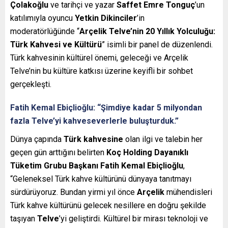
Çolakoğlu
ve tarihçi ve yazar
Saffet Emre Tonguç
’un
katılımıyla oyuncu
Yetkin Dikinciler
’in
moderatörlüğünde “
Arçelik Telve’nin 20 Yıllık Yolculuğu:
Türk Kahvesi ve Kültürü
” isimli bir panel de düzenlendi.
Türk kahvesinin kültürel önemi, geleceği ve Arçelik
Telve’nin bu kültüre katkısı üzerine keyifli bir sohbet
gerçekleşti.
Fatih Kemal Ebiçlioğlu: “Şimdiye kadar 5 milyondan
fazla Telve’yi kahveseverlerle buluşturduk.”
Dünya çapında
Türk kahvesine
olan ilgi ve talebin her
geçen gün arttığını belirten
Koç Holding Dayanıklı
Tüketim Grubu Başkanı Fatih Kemal Ebiçlioğlu
,
“Geleneksel Türk kahve kültürünü dünyaya tanıtmayı
sürdürüyoruz. Bundan yirmi yıl önce
Arçelik
mühendisleri
Türk kahve kültürünü gelecek nesillere en doğru şekilde
taşıyan
Telve
’yi geliştirdi. Kültürel bir mirası teknoloji ve