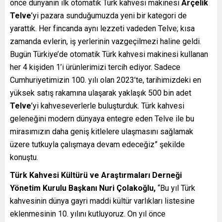
önce dünyanın ilk otomatik Türk kahvesi makinesi
Arçelik
Telve
’yi pazara sunduğumuzda yeni bir kategori de
yarattık. Her fincanda aynı lezzeti vadeden Telve; kısa
zamanda evlerin, iş yerlerinin vazgeçilmezi haline geldi.
Bugün Türkiye’de otomatik Türk kahvesi makinesi kullanan
her 4 kişiden 1’i ürünlerimizi tercih ediyor. Sadece
Cumhuriyetimizin 100. yılı olan 2023’te, tarihimizdeki en
yüksek satış rakamına ulaşarak yaklaşık 500 bin adet
Telve
’yi kahveseverlerle buluşturduk. Türk kahvesi
geleneğini modern dünyaya entegre eden Telve ile bu
mirasımızın daha geniş kitlelere ulaşmasını sağlamak
üzere tutkuyla çalışmaya devam edeceğiz” şekilde
konuştu.
Türk Kahvesi Kültürü ve Araştırmaları Derneği
Yönetim Kurulu Başkanı Nuri Çolakoğlu,
“Bu yıl Türk
kahvesinin dünya gayri maddi kültür varlıkları listesine
eklenmesinin 10. yılını kutluyoruz. On yıl önce