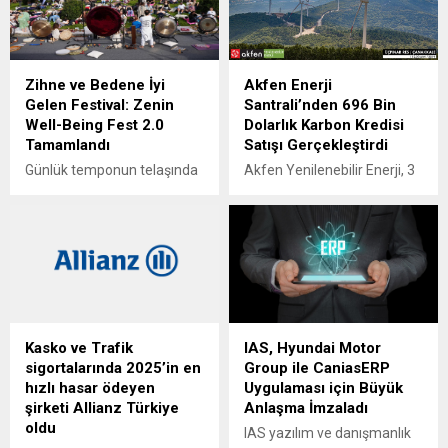
Zihne ve Bedene İyi
Akfen Enerji
Gelen Festival: Zenin
Santrali’nden 696 Bin
Well-Being Fest 2.0
Dolarlık Karbon Kredisi
Tamamlandı
Satışı Gerçekleştirdi
Günlük temponun telaşında
Akfen Yenilenebilir Enerji, 3
durup nefes alma, içe
rüzgâr enerji santralinde
dönme ihtiyacından yola
(RES), çevresel
çıkan Zenin Well-Being Fest
sürdürülebilirlik ve
2.0, SPX ve Sweaty Betty
ekonomiye katkı sağlama
işbirliğiyle doğanın kalbinde,
hedefleri doğrultusunda
SPX Park Kemerburgaz
önemli bir başarıya daha
Kent Ormanı’nda
imza attı. Şirket, İngiltere
gerçekleşti. Meditasyon,
merkezli EOS
Kasko ve Trafik
IAS, Hyundai Motor
mindful hareket, deneyim
Climate&Energy şirketine
sigortalarında 2025’in en
Group ile CaniasERP
atölyeleri, ses ve nefes
gerçekleştirdiği karbon
hızlı hasar ödeyen
Uygulaması için Büyük
terapileriyle gerçekleşen
kredisi satışıyla 695 bin 825
şirketi Allianz Türkiye
Anlaşma İmzaladı
festivalde, katılımcılar iki
dolarlık gelir elde etti.
oldu
gün boyunca hem bedensel
Şirketin şimdiye kadar
IAS yazılım ve danışmanlık