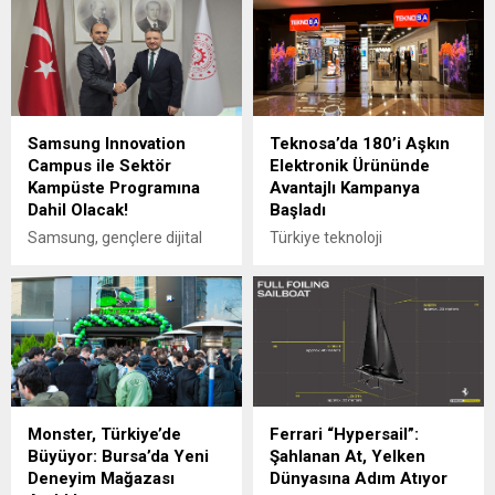
Samsung Innovation
Teknosa’da 180’i Aşkın
Campus ile Sektör
Elektronik Ürününde
Kampüste Programına
Avantajlı Kampanya
Dahil Olacak!
Başladı
Samsung, gençlere dijital
Türkiye teknoloji
beceriler kazandırmak
perakendeciliğinin ve e-
amacıyla 2020 yılından bu
ticaretin öncü markası
yana sürdürdüğü Innovation
Teknosa, elektronik
Campus Programı ile Sanayi
kategorisinde başlattığı
ve Teknoloji Bakanlığı
kampanya kapsamında
öncülüğünde hayata
180’i aşkın ürünü avantajlı
geçirilen Sektör Kampüste
fiyatlarla tüketicilerle
Programı’na katkısını
buluşturuyor. “Herkes için
Monster, Türkiye’de
Ferrari “Hypersail”:
sunacak. UNDP Türkiye iş
Teknoloji” yaklaşımıyla
Büyüyor: Bursa’da Yeni
Şahlanan At, Yelken
birliğiyle düzenlediği
Türkiye’yi en yeni
Deneyim Mağazası
Dünyasına Adım Atıyor
Innovation Campus
teknolojilerle buluşturan