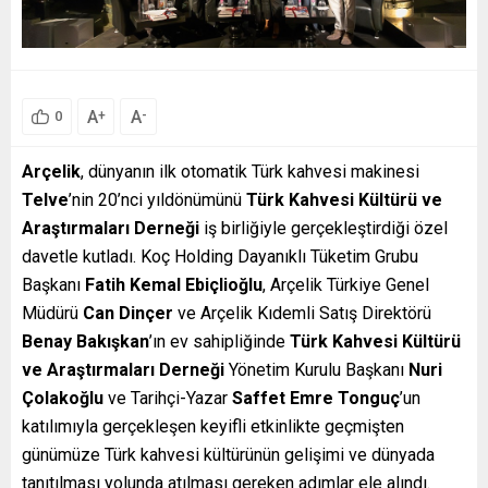
A
A
+
-
0
Arçelik
, dünyanın ilk otomatik Türk kahvesi makinesi
Telve
’nin 20’nci yıldönümünü
Türk Kahvesi Kültürü ve
Araştırmaları Derneği
iş birliğiyle gerçekleştirdiği özel
davetle kutladı. Koç Holding Dayanıklı Tüketim Grubu
Başkanı
Fatih Kemal Ebiçlioğlu
, Arçelik Türkiye Genel
Müdürü
Can Dinçer
ve Arçelik Kıdemli Satış Direktörü
Benay Bakışkan
’ın ev sahipliğinde
Türk Kahvesi Kültürü
ve Araştırmaları Derneği
Yönetim Kurulu Başkanı
Nuri
Çolakoğlu
ve Tarihçi-Yazar
Saffet Emre Tonguç
’un
katılımıyla gerçekleşen keyifli etkinlikte geçmişten
günümüze Türk kahvesi kültürünün gelişimi ve dünyada
tanıtılması yolunda atılması gereken adımlar ele alındı.