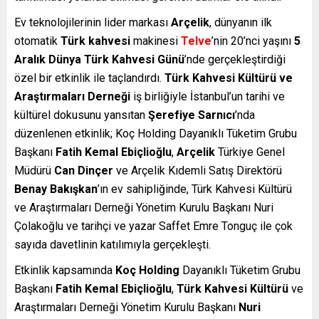
Ev teknolojilerinin lider markası
Arçelik
, dünyanın ilk
otomatik
Türk kahvesi
makinesi
Telve
’nin 20’nci yaşını
5
Aralık Dünya Türk Kahvesi Günü
’nde gerçekleştirdiği
özel bir etkinlik ile taçlandırdı.
Türk Kahvesi Kültürü ve
Araştırmaları Derneği
iş birliğiyle İstanbul’un tarihi ve
kültürel dokusunu yansıtan
Şerefiye Sarnıcı
’nda
düzenlenen etkinlik; Koç Holding Dayanıklı Tüketim Grubu
Başkanı
Fatih Kemal Ebiçlioğlu
,
Arçelik
Türkiye Genel
Müdürü
Can Dinçer
ve Arçelik Kıdemli Satış Direktörü
Benay Bakışkan
’ın ev sahipliğinde, Türk Kahvesi Kültürü
ve Araştırmaları Derneği Yönetim Kurulu Başkanı Nuri
Çolakoğlu ve tarihçi ve yazar Saffet Emre Tonguç ile çok
sayıda davetlinin katılımıyla gerçekleşti.
Etkinlik kapsamında
Koç Holding
Dayanıklı Tüketim Grubu
Başkanı
Fatih Kemal Ebiçlioğlu
,
Türk Kahvesi Kültürü
ve
Araştırmaları Derneği Yönetim Kurulu Başkanı
Nuri