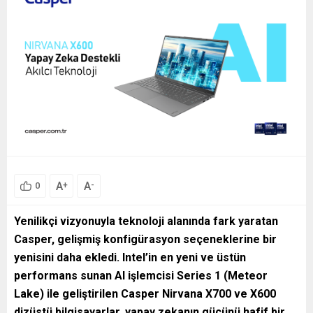
A
A
+
-
0
Yenilikçi vizyonuyla teknoloji alanında fark yaratan
Casper, gelişmiş konfigürasyon seçeneklerine bir
yenisini daha ekledi. Intel’in en yeni ve üstün
performans sunan AI işlemcisi Series 1 (Meteor
Lake) ile geliştirilen Casper Nirvana X700 ve X600
dizüstü bilgisayarlar, yapay zekanın gücünü hafif bir