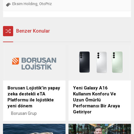
Eksim Holding
OtoPriz
,
Benzer Konular
Borusan Lojistik’in yapay
Yeni Galaxy A16
zeka destekli eTA
Kullanım Konforu Ve
Platformu ile lojistikte
Uzun Ömürlü
yeni dönem
Performansı Bir Araya
Getiriyor
Borusan Grup
şirketlerinden Borusan
Samsung’un yeni fiyat-
Lojistik’in yapay zeka ile
performans cihazı Galaxy
güçlendirilen eTA
A16, bir önceki modele göre