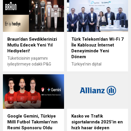
Braun’dan Sevdiklerinizi
Türk Telekom’dan Wi-Fi 7
Mutlu Edecek Yeni Yıl
İle Kablosuz İnternet
Hediyeleri!
Deneyiminde Yeni
Dönem
Tüketicisinin yaşamını
iyileştirmeye odaklı P&G
Türkiye’nin dijital
markası Braun, yeni yıl için
dönüşümünün öncüsü Türk
hediye arayışında olanların
Telekom, yenilikçi
telaşına son verecek.
teknolojileri müşterileriyle
Dünyanın ilk akıllı IPL cihazı
buluşturma amacıyla ilklere
Braun IPL Skin i·expert ve stil
imza atmaya devam ediyor.
sahibi erkeklerin kurtarıcısı
Müşterilerinin ev içi Wi-Fi
Braun Series 9 Pro + ile
deneyimlerine büyük önem
sevdiklerinize kendilerini
veren Türk Telekom, yüksek
Google Gemini, Türkiye
Kasko ve Trafik
özel hissettirin! Sevdiklerinin
hız, düşük gecikme ve çoklu
Millî Futbol Takımları’nın
sigortalarında 2025’in en
yeni yılda pürüzsüzlüğü
cihaz desteği açısından
Resmi Sponsoru Oldu
hızlı hasar ödeyen
deneyimlemesini isteyenler
avantajlar sağlayan