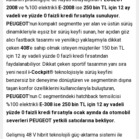
2008
ve %100 elektrikli
E-2008
ise
250 bin TL için 12 ay
vadeli ve yüzde 0 faizli kredi fırsatıyla sunuluyor.
PEUGEOT
’nun kompakt segmentte yer alan ve üstün sürüş
dinamikleriyle eşsiz bir sürüş keyfi sunan, her açıdan göz
alıcı fastback tasarımı ve yenilikçi yaklaşımıyla dikkat
çeken
408
’e sahip olmak isteyen müşteriler 150 bin TL
için 12 ay vadeli yüzde 0 faizli kredi fırsatından
faydalanabiliyor. Dikkat çeken sportif tasarımın yanı sıra
yeni nesil
i-Cockpit®
teknolojisiyle sürüş keyfini
benzersiz bir deneyime dönüştüren ve segmentinin dışına
taşan konfor özelliklerini kullanıcılarıyla buluşturan,
PEUGEOT
’nun C segmentindeki hatchback temsilcisi
%100 elektrikli
E-308 ise 250 bin TL için 12 ay vadeli
yüzde 0 faizli kredi fırsatıyla ocak ayında da otomobil
severleri PEUGEOT yetkili satıcılarına bekliyor.
Gelişmiş 48 V hibrit teknolojili güç-aktarma sistemi ile