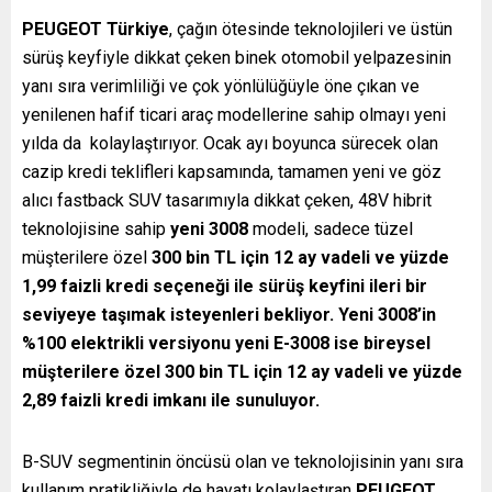
PEUGEOT Türkiye
, çağın ötesinde teknolojileri ve üstün
sürüş keyfiyle dikkat çeken binek otomobil yelpazesinin
yanı sıra verimliliği ve çok yönlülüğüyle öne çıkan ve
yenilenen hafif ticari araç modellerine sahip olmayı yeni
yılda da kolaylaştırıyor. Ocak ayı boyunca sürecek olan
cazip kredi teklifleri kapsamında, tamamen yeni ve göz
alıcı fastback SUV tasarımıyla dikkat çeken, 48V hibrit
teknolojisine sahip
yeni 3008
modeli, sadece tüzel
müşterilere özel
300 bin TL için 12 ay vadeli ve yüzde
1,99 faizli kredi seçeneği ile sürüş keyfini ileri bir
seviyeye taşımak isteyenleri bekliyor.
Yeni 3008’in
%100 elektrikli versiyonu yeni E-3008 ise bireysel
müşterilere özel 300 bin TL için 12 ay vadeli ve yüzde
2,89 faizli kredi imkanı ile sunuluyor.
B-SUV segmentinin öncüsü olan ve teknolojisinin yanı sıra
kullanım pratikliğiyle de hayatı kolaylaştıran
PEUGEOT