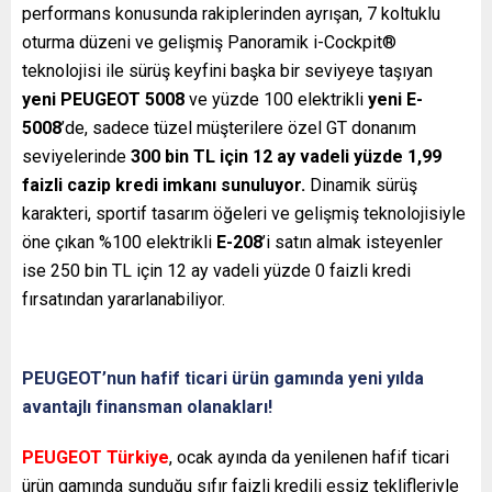
performans konusunda rakiplerinden ayrışan, 7 koltuklu
oturma düzeni ve gelişmiş Panoramik i-Cockpit®
teknolojisi ile sürüş keyfini başka bir seviyeye taşıyan
yeni PEUGEOT 5008
ve yüzde 100 elektrikli
yeni E-
5008
’de, sadece tüzel müşterilere özel GT donanım
seviyelerinde
300 bin TL için 12 ay vadeli yüzde 1,99
faizli cazip kredi imkanı sunuluyor.
Dinamik sürüş
karakteri, sportif tasarım öğeleri ve gelişmiş teknolojisiyle
öne çıkan %100 elektrikli
E-208
’i satın almak isteyenler
ise 250 bin TL için 12 ay vadeli yüzde 0 faizli kredi
fırsatından yararlanabiliyor.
PEUGEOT’nun hafif ticari ürün gamında yeni yılda
avantajlı finansman olanakları!
PEUGEOT Türkiye
, ocak ayında da yenilenen hafif ticari
ürün gamında sunduğu sıfır faizli kredili eşsiz teklifleriyle