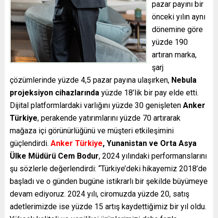
pazar payını bir
önceki yılın aynı
dönemine göre
yüzde 190
artıran marka,
şarj
çözümlerinde yüzde 4,5 pazar payına ulaşırken,
Nebula
projeksiyon cihazlarında
yüzde 18’lik bir pay elde etti.
Dijital platformlardaki varlığını yüzde 30 genişleten
Anker
Türkiye
, perakende yatırımlarını yüzde 70 artırarak
mağaza içi görünürlüğünü ve müşteri etkileşimini
güçlendirdi.
Anker Türkiye
, Yunanistan ve Orta Asya
Ülke Müdürü Cem Bodur
, 2024 yılındaki performanslarını
şu sözlerle değerlendirdi: “Türkiye’deki hikayemiz 2018’de
başladı ve o günden bugüne istikrarlı bir şekilde büyümeye
devam ediyoruz. 2024 yılı, ciromuzda yüzde 20, satış
adetlerimizde ise yüzde 15 artış kaydettiğimiz bir yıl oldu.