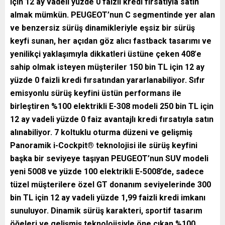
için 12 ay vadeli yüzde 0 faizli kredi fırsatıyla satın
almak mümkün.
PEUGEOT’nun C segmentinde yer alan
ve benzersiz sürüş dinamikleriyle eşsiz bir sürüş
keyfi sunan, her açıdan göz alıcı fastback tasarımı ve
yenilikçi yaklaşımıyla dikkatleri üstüne çeken 408
’
e
sahip olmak isteyen müşteriler 150 bin TL için 12 ay
yüzde 0 faizli kredi fırsatından yararlanabiliyor.
Sıfır
emisyonlu sürüş keyfini üstün performans ile
birleştiren
%100 elektrikli E-308 modeli
250 bin TL için
12 ay vadeli yüzde 0 faiz avantajlı kredi fırsatıyla satın
alınabiliyor. 7 koltuklu oturma düzeni ve gelişmiş
Panoramik i-Cockpit® teknolojisi ile sürüş keyfini
başka bir seviyeye taşıyan PEUGEOT’nun SUV modeli
yeni 5008 ve yüzde 100 elektrikli E-5008’de, sadece
tüzel müşterilere özel GT donanım seviyelerinde 300
bin TL için 12 ay vadeli yüzde 1,99 faizli kredi imkanı
sunuluyor.
Dinamik sürüş karakteri, sportif tasarım
öğeleri ve gelişmiş teknolojisiyle öne çıkan %100