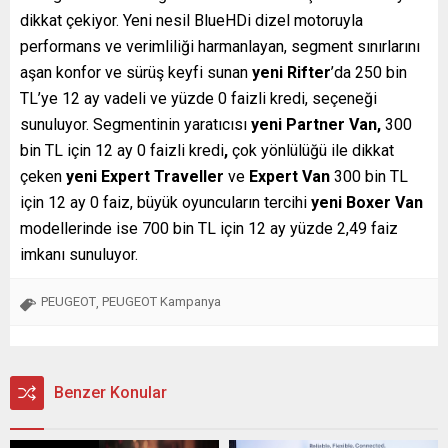
dikkat çekiyor. Yeni nesil BlueHDi dizel motoruyla
performans ve verimliliği harmanlayan, segment sınırlarını
aşan konfor ve sürüş keyfi sunan
yeni Rifter
’da 250 bin
TL’ye 12 ay vadeli ve yüzde 0 faizli kredi, seçeneği
sunuluyor. Segmentinin yaratıcısı
yeni Partner Van,
300
bin TL için 12 ay 0 faizli kredi
,
çok yönlülüğü ile dikkat
çeken
yeni Expert Traveller
ve
Expert Van
300 bin TL
için 12 ay 0 faiz, büyük oyuncuların tercihi
yeni Boxer Van
modellerinde ise 700 bin TL için 12 ay yüzde 2,49 faiz
imkanı sunuluyor.
PEUGEOT
PEUGEOT Kampanya
,
Benzer Konular