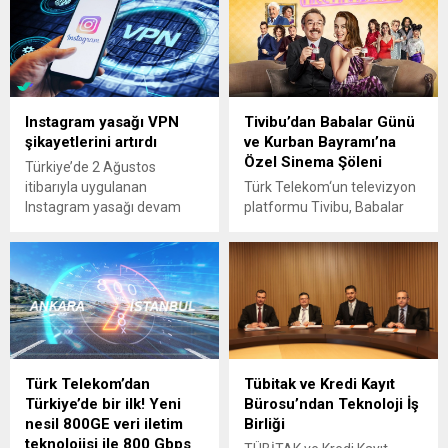
Instagram yasağı VPN
Tivibu’dan Babalar Günü
şikayetlerini artırdı
ve Kurban Bayramı’na
Özel Sinema Şöleni
Türkiye’de 2 Ağustos
itibarıyla uygulanan
Türk Telekom‘un televizyon
Instagram yasağı devam
platformu Tivibu, Babalar
ediyor. Kullanıcılar, erişim
Günü ve Kurban Bayramı’nı
engelinin kalkmasına dair
unutulmaz bir sinema
isteklerini Şikayetvar’a
şöleniyle kutlamak isteyen
iletirken, ilgili kurumun
izleyicilere özel bir program
şikayetleri son bir haftada
sunuyor. Haziran ayı
yüzde 162 arttı. Öte yandan
boyunca, ailelerin birlikte
VPN (Sanal Özel Ağ),
keyifle vakit geçirebileceği
platforma ulaşmanın
duygusal ve eğlenceli
Türk Telekom’dan
Tübitak ve Kredi Kayıt
alternatifi oldu. VPN’lere
filmlerden oluşan bir seçki
Türkiye’de bir ilk! Yeni
Bürosu’ndan Teknoloji İş
artan talep şikayetleri de
hazırlayan Tivibu, bu özel
nesil 800GE veri iletim
Birliği
beraberinde getirdi. Bilgi
günlerde ekranları adeta bir
teknolojisi ile 800 Gbps
Teknolojileri ve İletişim
sinema salonuna çevirerek