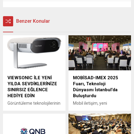
Benzer Konular
VIEWSONIC İLE YENİ
MOBİSAD-IMEX 2025
YILDA SEVDİKLERİNİZE
Fuarı, Teknoloji
SINIRSIZ EĞLENCE
Dünyasını İstanbul’da
HEDİYE EDİN
Buluşturdu
Görüntüleme teknolojilerinin
Mobil iletişim, yeni
lider markası Viewsonic,
teknolojiler ve tüketici
yeni yılda sevdiklerini hem
elektroniğinin en kapsamlı
eğlenceli hem de
buluşması olan MOBİSAD-
fonksiyonel yeni nesil
IMEX 2025, İstanbul Fuar
teknoloji ürünleriyle
Merkezi’nde üçüncü