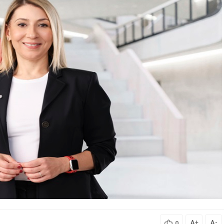
A
A
+
-
0