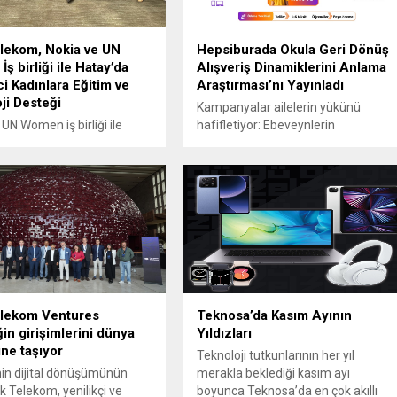
lekom, Nokia ve UN
Hepsiburada Okula Geri Dönüş
ş birliği ile Hatay’da
Alışveriş Dinamiklerini Anlama
ci Kadınlara Eğitim ve
Araştırması’nı Yayınladı
ji Desteği
Kampanyalar ailelerin yükünü
UN Women iş birliği ile
hafifletiyor: Ebeveynlerin
n teknolojiye erişimini
listelerinde ayakkabı, öğrencilerin
ve girişimcilik becerilerini
önceliğinde ise tablet ve bilgisayar
mek üzere yürütülen küresel
var. Hepsiburada Okula Geri Dönüş
n Türkiye’de
Alışveriş Dinamiklerini Anlama
ştirilen ayağına Türk
Araştırması’nı Yayınladı Türkiye’nin
 teknoloji ve eğitim desteği
önde gelen e-ticaret platformu
oldu. “Girişimcilik İçin
Hepsiburada, “Okula Geri Dönüş –
 Geç” adıyla Hatay’da
Alışveriş Dinamikleri
nen program kapsamında,
Araştırması”nın sonuçlarını açıkladı.
en etkilenen kadın
805 ebeveyn ve 656 öğrenciyle
elekom Ventures
Teknosa’da Kasım Ayının
lere finansal okuryazarlık
anket ve odak grup çalışmaları
in girişimlerini dünya
Yıldızları
l pazarlama konularında...
içeren araştırmanın...
ne taşıyor
Teknoloji tutkunlarının her yıl
nin dijital dönüşümünün
merakla beklediği kasım ayı
rk Telekom, yenilikçi ve
boyunca Teknosa’da en çok akıllı