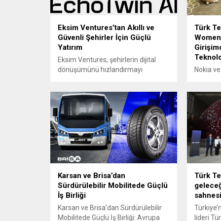
Eksim Ventures’tan Akıllı ve
Türk Te
Güvenli Şehirler İçin Güçlü
Women İ
Yatırım
Girişim
Teknolo
Eksim Ventures, şehirlerin dijital
dönüşümünü hızlandırmayı
Nokia ve 
hedefleyen yapay zeka destekli
kadınları
dijital ikiz platformları geliştiricisi
artırmak 
EchoTwin AI’a yatırım yaptı.
geliştir
Desteklenen yeni girişim EchoTwin
programı
AI; şehirleri gerçek zamanlı “görme,
gerçekle
düşünme ve harekete geçme”
Telekom,
kabiliyetine kavuşturan
ile dahil 
çözümleriyle altyapı yönetiminden
Harekete
çevresel güvenliğe kadar geniş bir
düzenle
alanda dönüşüme olanak tanıyor.
depremd
Karsan ve Brisa’dan
Türk T
Eksim Holding’in girişim sermayesi
girişimci
Sürdürülebilir Mobilitede Güçlü
geleceğ
yatırım...
ve dijita
İş Birliği
sahnesi
Karsan ve Brisa’dan Sürdürülebilir
Türkiye’
Mobilitede Güçlü İş Birliği: Avrupa
lideri Tü