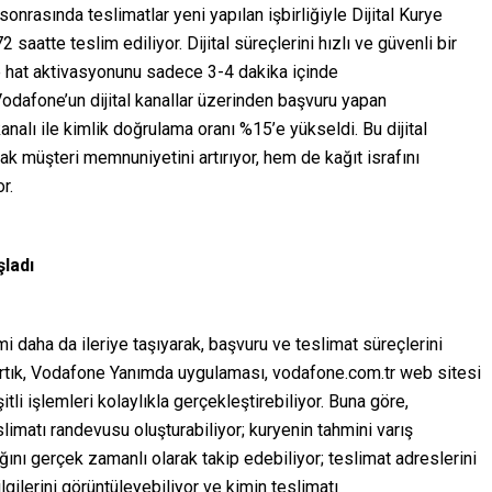
onrasında teslimatlar yeni yapılan işbirliğiyle Dijital Kurye
2 saatte teslim ediliyor. Dijital süreçlerini hızlı ve güvenli bir
e hat aktivasyonunu sadece 3-4 dakika içinde
odafone’un dijital kanallar üzerinden başvuru yapan
kanalı ile kimlik doğrulama oranı %15’e yükseldi. Bu dijital
k müşteri memnuniyetini artırıyor, hem de kağıt israfını
r.
şladı
i daha da ileriye taşıyarak, başvuru ve teslimat süreçlerini
r artık, Vodafone Yanımda uygulaması, vodafone.com.tr web sitesi
itli işlemleri kolaylıkla gerçekleştirebiliyor. Buna göre,
imatı randevusu oluşturabiliyor; kuryenin tahmini varış
ını gerçek zamanlı olarak takip edebiliyor; teslimat adreslerini
lgilerini görüntüleyebiliyor ve kimin teslimatı