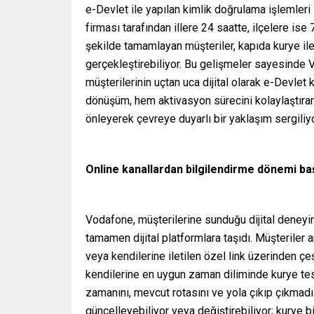
e-Devlet ile yapılan kimlik doğrulama işlemleri s
firması tarafından illere 24 saatte, ilçelere ise 7
şekilde tamamlayan müşteriler, kapıda kurye il
gerçekleştirebiliyor. Bu gelişmeler sayesinde V
müşterilerinin uçtan uca dijital olarak e-Devlet 
dönüşüm, hem aktivasyon sürecini kolaylaştırara
önleyerek çevreye duyarlı bir yaklaşım sergiliyo
Online kanallardan bilgilendirme dönemi ba
Vodafone, müşterilerine sunduğu dijital deneyim
tamamen dijital platformlara taşıdı. Müşterile
veya kendilerine iletilen özel link üzerinden çeş
kendilerine en uygun zaman diliminde kurye tesl
zamanını, mevcut rotasını ve yola çıkıp çıkmadığ
güncelleyebiliyor veya değiştirebiliyor; kurye bi