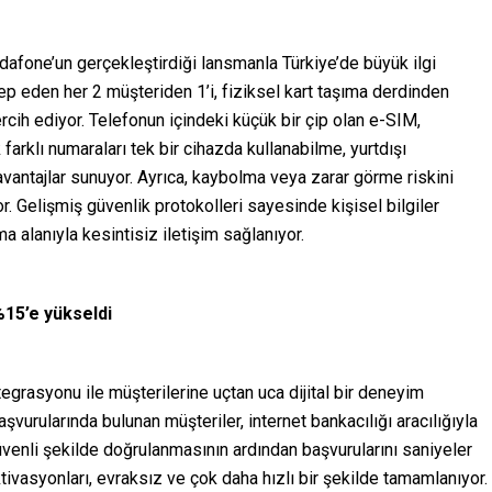
dafone’un gerçekleştirdiği lansmanla Türkiye’de büyük ilgi
p eden her 2 müşteriden 1’i, fiziksel kart taşıma derdinden
rcih ediyor. Telefonun içindeki küçük bir çip olan e-SIM,
farklı numaraları tek bir cihazda kullanabilme, yurtdışı
avantajlar sunuyor. Ayrıca, kaybolma veya zarar görme riskini
r. Gelişmiş güvenlik protokolleri sayesinde kişisel bilgiler
alanıyla kesintisiz iletişim sağlanıyor.
%15’e yükseldi
grasyonu ile müşterilerine uçtan uca dijital bir deneyim
şvurularında bulunan müşteriler, internet bankacılığı aracılığıyla
güvenli şekilde doğrulanmasının ardından başvurularını saniyeler
ktivasyonları, evraksız ve çok daha hızlı bir şekilde tamamlanıyor.