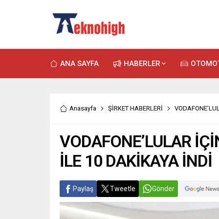
ANA SAYFA
HABERLER
OTOMO
Anasayfa
ŞİRKET HABERLERİ
VODAFONE’LULA
VODAFONE’LULAR İÇİ
İLE 10 DAKİKAYA İNDİ
Paylaş
Tweetle
Gönder