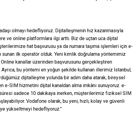
rkadaşı olmayı hedefliyoruz. Dijitalleşmenin hız kazanmasıyla
ere ve online platformlara ilgi arttı. Biz de uçtan uca dijital
erilerimize hat başvurusu ya da numara taşıma işlemleri için e-
 sunan ilk operatör olduk. Yeni kimlik doğrulama yöntemimiz
. Online kanallar üzerinden başvurusunu gerçekleştiren
 Ayrıca, bu yöntemi en yoğun şekilde kullanan illerimiz İstanbul,
ürdüğümüz dijitalleşme yolunda bir adım daha atarak, bireysel
nen e-SIM hizmetini dijital kanaldan alma imkânı sunuyoruz. e-
süresi sadece 10 dakikaya inerken, müşterilerimiz fiziksel SIM
ayabiliyor. Vodafone olarak, bu yeni, hızlı, kolay ve güvenli
’ye yükseltmeyi hedefliyoruz.”