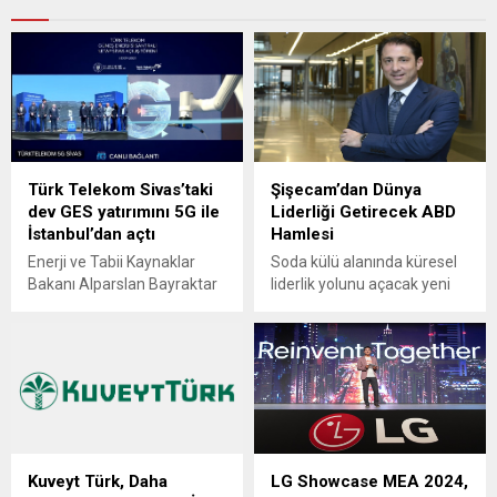
Türk Telekom Sivas’taki
Şişecam’dan Dünya
dev GES yatırımını 5G ile
Liderliği Getirecek ABD
İstanbul’dan açtı
Hamlesi
Enerji ve Tabii Kaynaklar
Soda külü alanında küresel
Bakanı Alparslan Bayraktar
liderlik yolunu açacak yeni
ve Türk Telekom CEO’su
bir adım atan Şişecam,
Ümit Önal, Türk Telekom’un
ABD’de Ciner Grubu ile ortak
Sivas’taki GES açılışını 5G ile
oldukları Amerika soda
uzaktan kontrollü robotla
yatırım ve operasyonlarında
gerçekleştirdi Türkiye’nin
Ciner Grubu’nun paylarının
dijital dönüşümünün lideri
tamamını satın aldı. Cam ve
Türk Telekom, teknolojiyi
kimyasallar sektörlerinin
iyiliğe ve faydaya
küresel oyuncusu Şişecam,
Kuveyt Türk, Daha
LG Showcase MEA 2024,
dönüştürme misyonuyla 5G
soda külü alanında liderlik