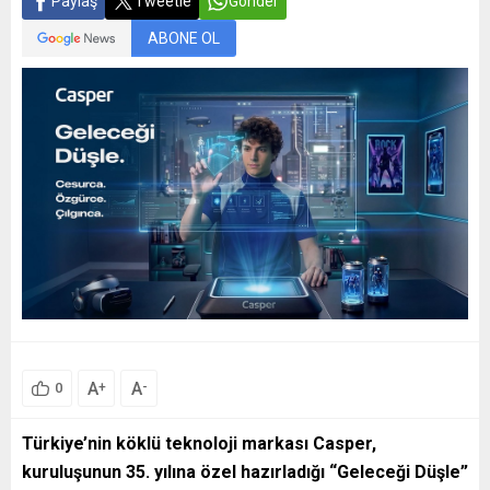
Paylaş
Tweetle
Gönder
yenilikçi sensörün...
ABONE OL
A
A
+
-
0
Türkiye’nin köklü teknoloji markası Casper,
kuruluşunun 35. yılına özel hazırladığı “Geleceği Düşle”