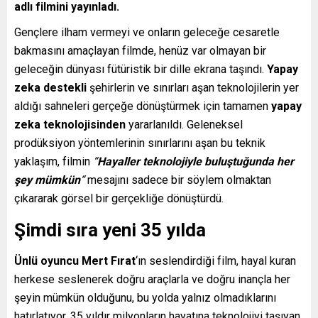
adlı filmini yayınladı.
Gençlere ilham vermeyi ve onların geleceğe cesaretle
bakmasını amaçlayan filmde, henüz var olmayan bir
geleceğin dünyası fütüristik bir dille ekrana taşındı.
Yapay
zeka destekli
şehirlerin ve sınırları aşan teknolojilerin yer
aldığı sahneleri gerçeğe dönüştürmek için tamamen
yapay
zeka teknolojisinden
yararlanıldı. Geleneksel
prodüksiyon yöntemlerinin sınırlarını aşan bu teknik
yaklaşım, filmin
“
Hayaller teknolojiyle buluştuğunda her
şey mümkün
“
mesajını sadece bir söylem olmaktan
çıkararak görsel bir gerçekliğe dönüştürdü.
Şimdi sıra yeni 35 yılda
Ünlü oyuncu Mert Fırat
‘ın seslendirdiği film, hayal kuran
herkese seslenerek doğru araçlarla ve doğru inançla her
şeyin mümkün olduğunu, bu yolda yalnız olmadıklarını
hatırlatıyor. 35 yıldır milyonların hayatına teknolojiyi taşıyan