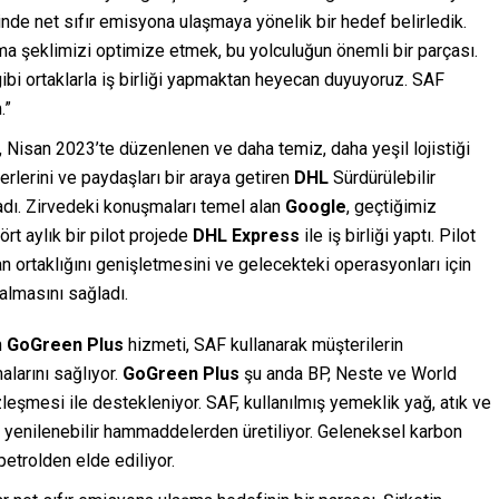
inde net sıfır emisyona ulaşmaya yönelik bir hedef belirledik.
ıma şeklimizi optimize etmek, bu yolculuğun önemli bir parçası.
ibi ortaklarla iş birliği yapmaktan heyecan duyuyoruz. SAF
.”
Nisan 2023’te düzenlenen ve daha temiz, daha yeşil lojistiği
iderlerini ve paydaşları bir araya getiren
DHL
Sürdürülebilir
adı. Zirvedeki konuşmaları temel alan
Google
, geçtiğimiz
rt aylık bir pilot projede
DHL Express
ile iş birliği yaptı. Pilot
an ortaklığını genişletmesini ve gelecekteki operasyonları için
almasını sağladı.
n
GoGreen
Plus
hizmeti, SAF kullanarak müşterilerin
alarını sağlıyor.
GoGreen
Plus
şu anda BP, Neste ve World
eşmesi ile destekleniyor. SAF, kullanılmış yemeklik yağ, atık ve
hip yenilenebilir hammaddelerden üretiliyor. Geleneksel karbon
petrolden elde ediliyor.