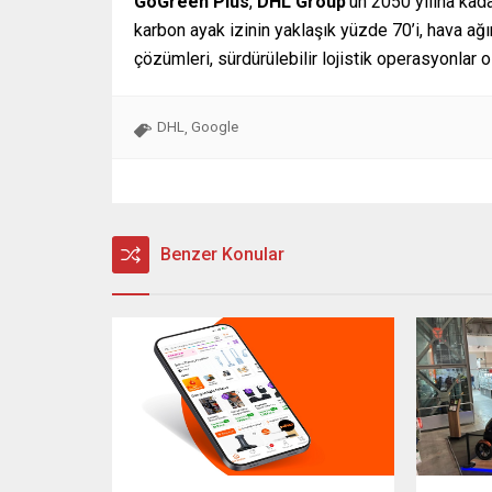
GoGreen Plus
,
DHL Group
‘un 2050 yılına kad
karbon ayak izinin yaklaşık yüzde 70’i, hava ağı
çözümleri, sürdürülebilir lojistik operasyonlar
DHL
Google
,
Benzer Konular