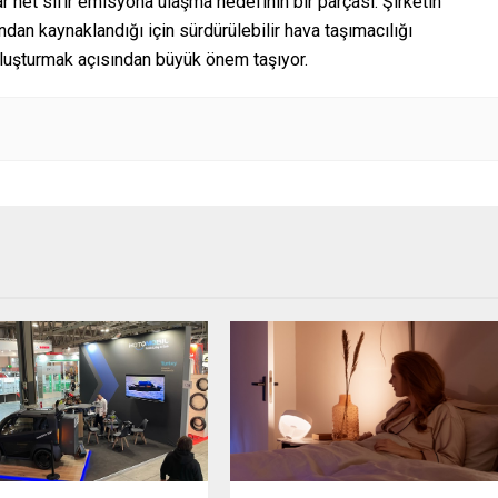
ar net sıfır emisyona ulaşma hedefinin bir parçası. Şirketin
ndan kaynaklandığı için sürdürülebilir hava taşımacılığı
 oluşturmak açısından büyük önem taşıyor.