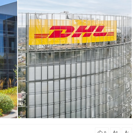
A
A
+
-
0