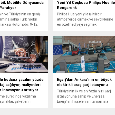
il, Mobilite Dünyasında
Yeni Yıl Coşkusu Philips Hue il
Yaratıyor
Rengarenk
ın ve Türkiye’nin en geniş
Philips Hue yeni yıla ışıltılı bir
amına sahip Türk mobil
atmosferde girmek ve sevdiklerine
arkası Hotomobil, 9-12
en özel hediyeyi seçmek
ihleri arasında İtalya’da
isteyenlere özel öneriler sunuyor
şen EICMA Uluslararası İki
Akıllı aydınlatma çözümleriyle
i Araçlar Fuarı’nda ilk
kullanıcılara ışıklarını uzaktan
vagon mikro mobilite ürünü
kontrol etme, renk tonlarını ve
Combo Purpose Electric
parlaklıklarını özelleştirme ve özel
 (CPEV) tanıttı. Türkiye’nin
etkinlikler için ışıklarını senkronize
bil yaşam markası
etme olanağı sunan Philips Hue,
l tarafından İtalya’da ilk
yeni yıl için de benzersiz bir
ılan Catchy,...
atmosfer yaratmayı...
le kodsuz yazılım yüzde
Eşarj’dan Ankara’nın en büyük
aj sağlıyor, maliyetleri
elektrikli araç şarj istasyonu
 inovasyonu artırıyor
Türkiye’nin ilk ve en fazla hızlı şarj
eşme sürecinde yazılıma
istasyonuna sahip ve Enerjisa
aynaklar, şirketlerin
Enerji’nin hisselerinin tamamına
ebilir büyüme hedeflerine
sahip olduğu elektrikli araç şarj
ında kritik bir rol oynuyor.
istasyonu operatörü Eşarj, elektrikli