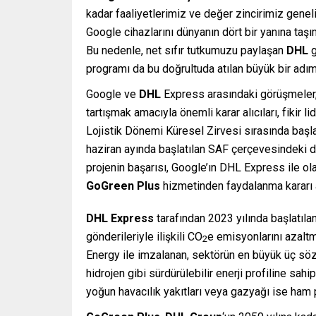
kadar faaliyetlerimiz ve değer zincirimiz genel
Google cihazlarını dünyanın dört bir yanına taş
Bu nedenle, net sıfır tutkumuzu paylaşan
DHL
g
programı da bu doğrultuda atılan büyük bir adım
Google ve
DHL
Express arasındaki görüşmeler, 
tartışmak amacıyla önemli karar alıcıları, fikir l
Lojistik Dönemi Küresel Zirvesi sırasında başl
haziran ayında başlatılan SAF çerçevesindeki dö
projenin başarısı, Google’ın DHL Express ile ol
GoGreen Plus
hizmetinden faydalanma kararı 
DHL Express
tarafından 2023 yılında başlatıla
gönderileriyle ilişkili CO
e emisyonlarını azaltm
2
Energy ile imzalanan, sektörün en büyük üç sözl
hidrojen gibi sürdürülebilir enerji profiline sa
yoğun havacılık yakıtları veya gazyağı ise ham 