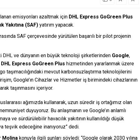
klanan emisyonları azaltmak için
DHL Express GoGreen Plus
ık Yakıtına (SAF)
yatırım yapacak.
arasında SAF çerçevesinde yürütülen başarılı bir pilot projenin
eti DHL ve dünyanın en büyük teknoloji şirketlerinden
Google
,
n
DHL Express GoGreen Plus
hizmetinden yararlanmak üzere
kargo taşımacılığındaki mevcut karbonsuzlaştırma teknolojilerini
irişim, Google’ın Cihazlar ve Hizmetler iş birimindeki cihazlarının
rak taşınmasını içeriyor.
uluslararası ağımızda kullanarak, uzun süredir iş ortağımız olan
memnuniyet duyuyoruz. Bu anlaşmanın ve Google’ın anlamlı
almaya ve sürdürülebilir havacılık yakıtının kullanıldığı düşük
a teşvik edeceğine inanıyoruz” dedi.
r Molina
konuyla ilgili şunları söyledi: “Google olarak 2030 yılına