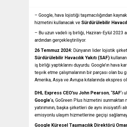
– Google, hava lojistiği taşımacılığından kayna
hizmetini kullanacak ve
Sürdürülebilir Havacıl
– Bu uzun vadeli iş birliği, Haziran-Eylül 2023 
ardından gerçekleştiriliyor.
26 Temmuz 2024:
Dünyanın lider lojistik şirk
Sürdürülebilir Havacılık Yakıtı (SAF)
kullana
iş birliği yaptıklarını duyurdu. Google’ın hava 
teşvik etme çalışmalarının bir parçası olan bu g
Amerika, Asya ve Avrupa kıtalarında ekspres ola
DHL
Express CEO’su John Pearson
, “
SAF
‘ı 
Google
‘a, GoGreen Plus hizmetini sunmaktan 
yatırımının, başka şirketleri de aynı inisiyatifi 
emisyonlu ulaşım hizmetlerine geçişi sağlamay
Google Küresel Taşımacılık Direktörü Oma