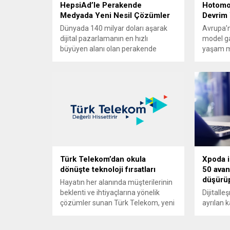
HepsiAd’le Perakende
Hotomob
Medyada Yeni Nesil Çözümler
Devrim 
Dünyada 140 milyar doları aşarak
Avrupa’n
dijital pazarlamanın en hızlı
model g
büyüyen alanı olan perakende
yaşam m
medya, alışveriş süreçlerinde
Kasım tar
markalara doğru hedef kitleye
gerçekle
ulaşma imkânı sunuyor.
Tekerlekl
Hepsiburada’nın reklam teknolojileri
station 
platformu HepsiAd, güçlü teknolojisi
Catchy, 
ve yenilikçi çözümleriyle markaların
Vehicle’ı
büyümesine ve rekabetçi
lider mo
konumunu güçlendirmesine katkı
Hotomobi
sağlıyor. Dünyada perakende
kez tanıt
medya yatırımları 2025 yılı itibarıyla
Türk Telekom’dan okula
Xpoda i
140 milyar...
dönüşte teknoloji fırsatları
50 avant
düşürüp
Hayatın her alanında müşterilerinin
beklenti ve ihtiyaçlarına yönelik
Dijitall
çözümler sunan Türk Telekom, yeni
ayrılan k
eğitim öğretim dönemi öncesinde,
sürdürül
tüm satış kanallarında, akıllı çocuk
ulaşmalar