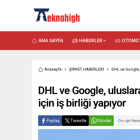
ANA SAYFA
HABERLER
OTOMO
Anasayfa
ŞİRKET HABERLERİ
DHL ve Google, ul
DHL ve Google, uluslara
için iş birliği yapıyor
Paylaş
Tweetle
Gönder