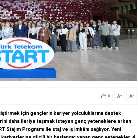
A
A
+
-
0
tiştirmek için gençlerin kariyer yolculuklarına destek
erini daha ileriye taşımak isteyen genç yeteneklere erken
T Stajım Programı ile staj ve iş imkânı sağlıyor. Yeni
ariyerlerine güçlü bir başlangıç yapan genç yetenekler, 4