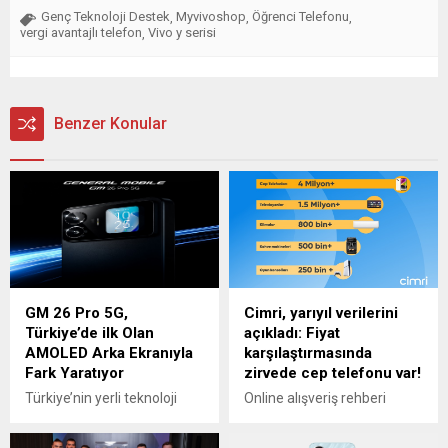
Genç Teknoloji Destek
Myvivoshop
Öğrenci Telefonu
,
,
,
vergi avantajlı telefon
Vivo y serisi
,
Benzer Konular
GM 26 Pro 5G,
Cimri, yarıyıl verilerini
Türkiye’de ilk Olan
açıkladı: Fiyat
AMOLED Arka Ekranıyla
karşılaştırmasında
Fark Yaratıyor
zirvede cep telefonu var!
Türkiye’nin yerli teknoloji
Online alışveriş rehberi
markası General Mobile, GM
Cimri, 2024’ün ilk yarısını
26 Pro 5G’yi kullanıcılarıyla
geride bıraktığımız bu