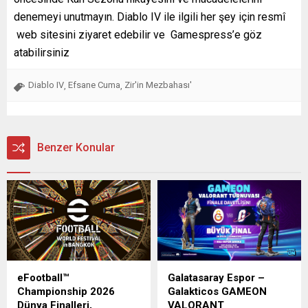
denemeyi unutmayın. Diablo IV ile ilgili her şey için resmî
web sitesini ziyaret edebilir ve Gamespress’e göz
atabilirsiniz
Diablo IV
Efsane Cuma
Zir'in Mezbahası'
,
,
Benzer Konular
eFootball™
Galatasaray Espor –
Championship 2026
Galakticos GAMEON
Dünya Finalleri,
VALORANT