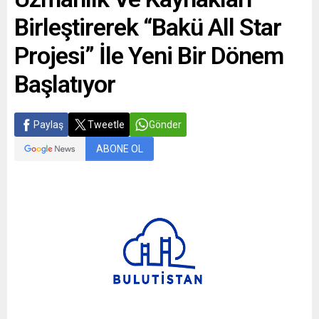
yazılımı ile kas hastası
Birleştirerek “Bakü All Star
bireyler, göz hareketleriyle
bilgisayarlarını ve
Projesi” İle Yeni Bir Dönem
bilgisayara...
Başlatıyor
Paylaş
Tweetle
Gönder
ABONE OL