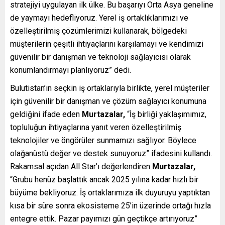
stratejiyi uygulayan ilk ülke. Bu başarıyı Orta Asya geneline
de yaymayı hedefliyoruz. Yerel iş ortaklıklarımızı ve
özelleştirilmiş çözümlerimizi kullanarak, bölgedeki
müşterilerin çeşitli ihtiyaçlarını karşılamayı ve kendimizi
güvenilir bir danışman ve teknoloji sağlayıcısı olarak
konumlandırmayı planlıyoruz” dedi.
Bulutistan’ın seçkin iş ortaklarıyla birlikte, yerel müşteriler
için güvenilir bir danışman ve çözüm sağlayıcı konumuna
geldiğini ifade eden
Murtazalar,
“İş birliği yaklaşımımız,
topluluğun ihtiyaçlarına yanıt veren özelleştirilmiş
teknolojiler ve öngörüler sunmamızı sağlıyor. Böylece
olağanüstü değer ve destek sunuyoruz” ifadesini kullandı.
Rakamsal açıdan All Star’ı değerlendiren
Murtazalar,
“Grubu henüz başlattık ancak 2025 yılına kadar hızlı bir
büyüme bekliyoruz. İş ortaklarımıza ilk duyuruyu yaptıktan
kısa bir süre sonra ekosisteme 25’in üzerinde ortağı hızla
entegre ettik. Pazar payımızı gün geçtikçe artırıyoruz”