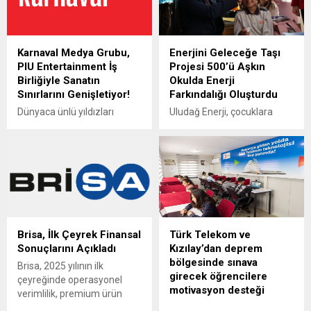
Karnaval Medya Grubu,
Enerjini Geleceğe Taşı
PIU Entertainment İş
Projesi 500’ü Aşkın
Birliğiyle Sanatın
Okulda Enerji
Sınırlarını Genişletiyor!
Farkındalığı Oluşturdu
Dünyaca ünlü yıldızları
Uludağ Enerji, çocuklara
sanatseverlerle
erken yaşta enerji tasarrufu
buluşturmaya hazırlanan
bilinci kazandırmayı
Karnaval Medya Grubu, PIU
amaçlayan “Enerjini
Entertainment ile uzun
Geleceğe Taşı” projesini
soluklu bir iş birliğine imza
Bursa’da gerçekleştirdi.
attı. Uluslararası
Bursa İl Milli Eğitim Müdürü
konserlerden sahne
Gürhan Çokgezer’in
sanatlarına uzanan geniş bir
katılımıyla Sakarya
Brisa, İlk Çeyrek Finansal
Türk Telekom ve
etkinlik yelpazesini
Ortaokulu ile Hürriyet
Sonuçlarını Açıkladı
Kızılay’dan deprem
kapsayan daimi sponsorluk
Ticaret ve Sanayi Odası
bölgesinde sınava
anlaşması, Karnaval’ın
İlkokulu’nda düzenlenen
Brisa, 2025 yılının ilk
girecek öğrencilere
sahne sanatlarına verdiği
etkinliklerle çocuklar hem
çeyreğinde operasyonel
motivasyon desteği
desteği de perçinliyor.
eğlendi hem öğrendi. Proje
verimlilik, premium ürün
Harbiye Açıkhava’dan
bugüne kadar 520 okulda 41
odağı ve stratejik mobilite
Türk Telekom ve Kızılay