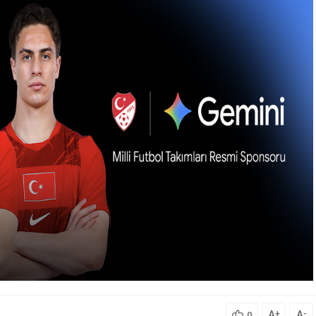
A
A
+
-
0