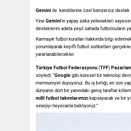
Gemini
ile kendilerine özel benzersiz destek g
Yine
Gemini
’ın yapay zeka yetenekleri sayesin
desteklerini adeta yeşil sahada futbolcuların y
Karmaşık futbol kuralları hakkında bilgi edinmek
yorumlayarak keyifli futbol sohbetleri gerçekle
yararlanabilecekler.
Türkiye Futbol Federasyonu
(
TFF
)
Pazarlam
söyledi: “
Google
gibi küresel bir teknoloji d
memnuniyet duyuyoruz. Bu iş birliği, en son ya
dünyanın dört bir yanındaki geniş taraftar kitl
millî futbol takımlarımızı
kapsayacak ve bir yıl
sinerjiyi heyecanla bekliyoruz.”