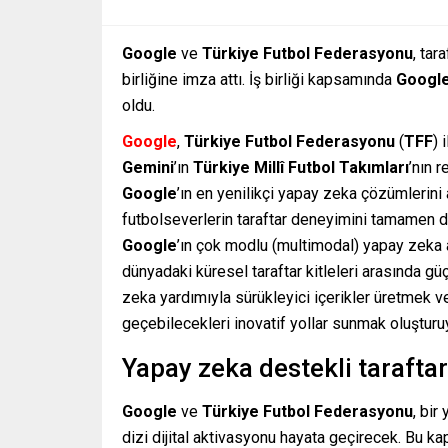
Google
ve
Türkiye Futbol Federasyonu
, tar
birliğine imza attı. İş birliği kapsamında
Google
oldu.
Google
,
Türkiye Futbol Federasyonu
(
TFF
) 
Gemini
’ın
Türkiye Millî Futbol Takımları
’nın 
Google
’ın en yenilikçi yapay zeka çözümlerini 
futbolseverlerin taraftar deneyimini tamamen d
Google
’ın çok modlu (multimodal) yapay zeka 
dünyadaki küresel taraftar kitleleri arasında gü
zeka yardımıyla sürükleyici içerikler üretmek ve
geçebilecekleri inovatif yollar sunmak oluşturu
Yapay zeka destekli tarafta
Google
ve
Türkiye Futbol Federasyonu
, bir
dizi dijital aktivasyonu hayata geçirecek. Bu k