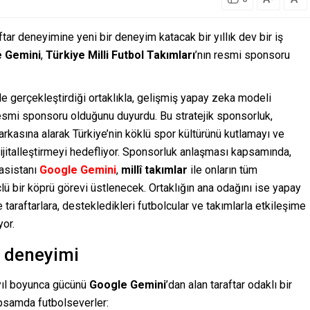
aftar deneyimine yeni bir deneyim katacak bir yıllık dev bir iş
 Gemini
,
Türkiye Milli Futbol Takımları
’nın resmi sponsoru
ile gerçekleştirdiği ortaklıkla, gelişmiş yapay zeka modeli
resmi sponsoru olduğunu duyurdu. Bu stratejik sponsorluk,
arkasına alarak Türkiye’nin köklü spor kültürünü kutlamayı ve
ijitalleştirmeyi hedefliyor. Sponsorluk anlaşması kapsamında,
asistanı
Google Gemini
,
millî takımlar
ile onların tüm
çlü bir köprü görevi üstlenecek. Ortaklığın ana odağını ise yapay
 taraftarlara, destekledikleri futbolcular ve takımlarla etkileşime
yor.
r deneyimi
 yıl boyunca gücünü
Google Gemini
’dan alan taraftar odaklı bir
apsamda futbolseverler: