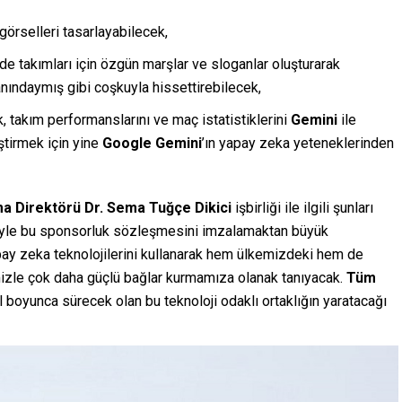
örselleri tasarlayabilecek,
de takımları için özgün marşlar ve sloganlar oluşturarak
anındaymış gibi coşkuyla hissettirebilecek,
, takım performanslarını ve maç istatistiklerini
Gemini
ile
ştirmek için yine
Google Gemini
’ın yapay zeka yeteneklerinden
a Direktörü Dr. Sema Tuğçe Dikici
işbirliği ile ilgili şunları
eviyle bu sponsorluk sözleşmesini imzalamaktan büyük
pay zeka teknolojilerini kullanarak hem ülkemizdeki hem de
emizle çok daha güçlü bağlar kurmamıza olanak tanıyacak.
Tüm
 boyunca sürecek olan bu teknoloji odaklı ortaklığın yaratacağı