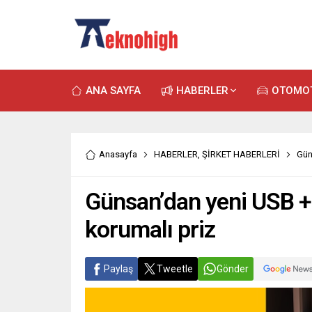
ANA SAYFA
HABERLER
OTOMO
Anasayfa
HABERLER
,
ŞİRKET HABERLERİ
Gün
Günsan’dan yeni USB + 
korumalı priz
Paylaş
Tweetle
Gönder