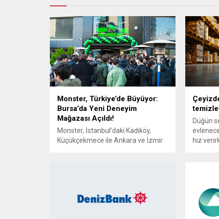
Monster, Türkiye’de Büyüyor:
Çeyizde
Bursa’da Yeni Deneyim
temizley
Mağazası Açıldı!
Düğün s
Monster, İstanbul’daki Kadıköy,
evlenecek
Küçükçekmece ile Ankara ve İzmir
hız veri
mağazalarından sonra, Türkiye’deki
kampany
beşinci deneyim mağazasını
vuran alı
Bursa’da açtı. Güçlü ve yüksek
koydu. 1
performanslı cihazlarıyla teknoloji
arasınd
tutkunlarının beğenisine sunulan
en çok h
mağaza, 17 Ocak’tan itibaren
makinesi
hizmet vermeye başladı. Bursa
jel yast
mağaza açılışına özel Cantuğ
kalitesi 