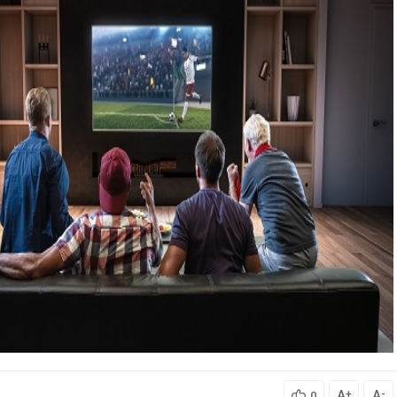
A
A
+
-
0