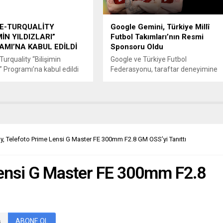
a...
Karnaval, rock ve metal müziğin
sesini dinleyicilerle buluşturmaya...
 E-TURQUALİTY
Google Gemini, Türkiye Millî
MİN YILDIZLARI”
Futbol Takımları’nın Resmi
MI’NA KABUL EDİLDİ
Sponsoru Oldu
Turquality “Bilişimin
Google ve Türkiye Futbol
ı” Programı’na kabul edildi
Federasyonu, taraftar deneyimine
 uluslararası şirketlere
yeni bir deneyim katacak bir yıllık
ından bu yana yazılım
dev bir iş birliğine imza attı. İş birliği
i ile mühendislik hizmetleri
kapsamında Google Gemini, Türkiye
ine, T.C. Ticaret
Milli Futbol Takımları’nın resmi
’nın E-Turquality “Bilişimin
sponsoru oldu. Google, Türkiye
ı” Programı’na kabul edildi.
Futbol Federasyonu (TFF) ile
nin bilişim sektöründe
gerçekleştirdiği ortaklıkla, gelişmiş
y, Telefoto Prime Lensi G Master FE 300mm F2.8 GM OSS’yi Tanıttı
nu teşvik etmek, global
yapay zeka modeli Gemini’ın
da rekabetçi unicorn
Türkiye Millî Futbol Takımları’nın
Lensi G Master FE 300mm F2.8
 oluşturmak ve yerli
resmi sponsoru...
 ihracatını artırmak
 hayata...
ABONE OL