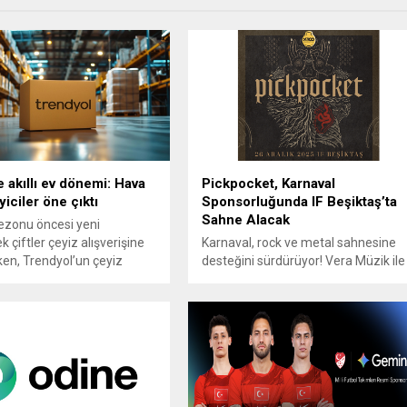
 akıllı ev dönemi: Hava
Pickpocket, Karnaval
iciler öne çıktı
Sponsorluğunda IF Beşiktaş’ta
Sahne Alacak
ezonu öncesi yeni
 çiftler çeyiz alışverişine
Karnaval, rock ve metal sahnesine
rken, Trendyol’un çeyiz
desteğini sürdürüyor! Vera Müzik ile
ası bu döneme damga
gerçekleştirdiği stratejik iş birliği
şveriş alışkanlıklarını ortaya
kapsamında Türkiye genelindeki
4-20 Nisan tarihleri
konserlere medya sponsoru olan
a gerçekleşen kampanyada,
Karnaval, bu kez alternatif metal ve
ava nemlendirici buhar
post-hardcore sahnesinin öncü
, ayaklı boy aynası ve nano
gruplarından Pickpocket’in büyük
ık gibi konfor ve yaşam
dönüşüne eşlik ediyor. Türkiye’nin
odaklı ürünler dikkat çekti.
en güçlü dijital ses platformu