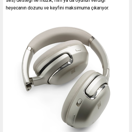
ses) desteği ile müzik, film ya da oyunun verdiği
heyecanın dozunu ve keyfini maksimuma çıkarıyor.