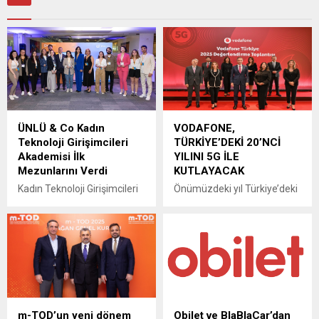
ÜNLÜ & Co Kadın
VODAFONE,
Teknoloji Girişimcileri
TÜRKİYE’DEKİ 20’NCİ
Akademisi İlk
YILINI 5G İLE
Mezunlarını Verdi
KUTLAYACAK
Kadın Teknoloji Girişimcileri
Önümüzdeki yıl Türkiye’deki
Akademisi Programı’nın ilk
20’nci yaşını kutlayacak olan
dönemi tamamlandı.
Vodafone’un bugüne kadar
Katılımcı girişim projeleri
yaptığı yatırımın reel değeri
arasında jüri tarafından
480 milyar TL’yi aştı. Ekim
yapılan değerlendirmede;
ayında gerçekleşen 5G
görü uygulamaları
yetkilendirme
çalışmasıyla Picollect birinci,
ihalesinde verdiği teklifle
mikrobiyal gübre projesiyle
Türkiye’ye 2025 yılında
m-TOD’un yeni dönem
Obilet ve BlaBlaCar’dan
Soilbiom ikinci ve yeni nesil
yapılan en büyük üçüncü