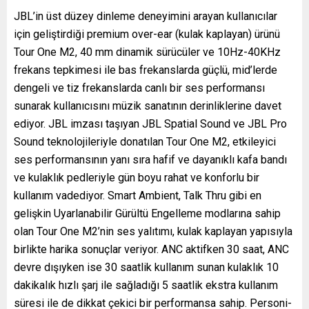
JBL’in üst düzey dinleme deneyimini arayan kullanıcılar
için geliştirdiği premium over-ear (kulak kaplayan) ürünü
Tour One M2, 40 mm dinamik sürücüler ve 10Hz-40KHz
frekans tepkimesi ile bas frekanslarda güçlü, mid’lerde
dengeli ve tiz frekanslarda canlı bir ses performansı
sunarak kullanıcısını müzik sanatının derinliklerine davet
ediyor. JBL imzası taşıyan JBL Spatial Sound ve JBL Pro
Sound teknolojileriyle donatılan Tour One M2, etkileyici
ses performansının yanı sıra hafif ve dayanıklı kafa bandı
ve kulaklık pedleriyle gün boyu rahat ve konforlu bir
kullanım vadediyor. Smart Ambient, Talk Thru gibi en
gelişkin Uyarlanabilir Gürültü Engelleme modlarına sahip
olan Tour One M2’nin ses yalıtımı, kulak kaplayan yapısıyla
birlikte harika sonuçlar veriyor. ANC aktifken 30 saat, ANC
devre dışıyken ise 30 saatlik kullanım sunan kulaklık 10
dakikalık hızlı şarj ile sağladığı 5 saatlik ekstra kullanım
süresi ile de dikkat çekici bir performansa sahip. Personi-