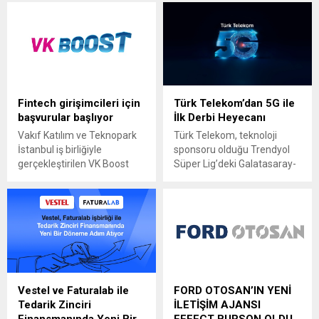
Fintech girişimcileri için
Türk Telekom’dan 5G ile
başvurular başlıyor
İlk Derbi Heyecanı
Vakıf Katılım ve Teknopark
Türk Telekom, teknoloji
İstanbul iş birliğiyle
sponsoru olduğu Trendyol
gerçekleştirilen VK Boost
Süper Lig’deki Galatasaray-
Girişim Hızlandırma
Fenerbahçe karşılaşmasına
Programı, ön kuluçka
gelen taraftarlara 5G
aşamasındaki girişimcileri
deneyimi sunuyor
bekliyor. Kuluçka Merkezi
Türkiye’nin dijital
Odaklı Kurumsal İş Birlikleri
dönüşümünün öncüsü Türk
kapsamında ele alınan
Telekom, teknoloji sponsoru
program ile finansal
olduğu Trendyol Süper Lig’in
teknoloji (Fintech) alanında
25’inci haftasındaki
Vestel ve Faturalab ile
FORD OTOSAN’IN YENİ
girişimcilerin desteklenmesi
Galatasaray – Fenerbahçe
Tedarik Zinciri
İLETİŞİM AJANSI
amaçlanıyor. Vakıf
derbisinde 5G teknolojisini
Finansmanında Yeni Bir
EFFECT BURSON OLDU