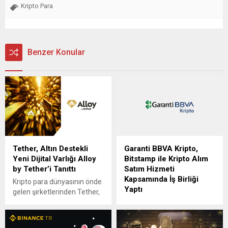
Kripto Para
Benzer Konular
Tether, Altın Destekli
Garanti BBVA Kripto,
Yeni Dijital Varlığı Alloy
Bitstamp ile Kripto Alım
by Tether’i Tanıttı
Satım Hizmeti
Kapsamında İş Birliği
Kripto para dünyasının önde
Yaptı
gelen şirketlerinden Tether,
yeni token‘ı Alloy by Tether’i
Garanti BBVA’nın bağlı
(aUSDT) duyurdu. Bu token,
ortaklığı olarak kurulan,
Tether Gold (XAU₮)
sektöründe öncü Garanti