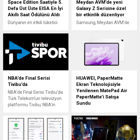
Space Edition Saatiyle 5.
Meydan AVM’de yeni
Defa Üst Üste EISA En İyi
Galaxy Z Serisine özel
Akıllı Saat Ödülünü Aldı
bir etkinlik düzenliyor
Dünyanın en etkili tüketici
Samsung, Meydan AVM’de
elektroniği uzman
bulunan Samsung
kurumlarından biri olan
Mağazasında 20-22 Eylül
European Imaging and
tarihlerinde özel bir etkinlik
Sound Association (EISA),
düzenliyor. Etkinliğe katılan
geçtiğimiz günlerde 2024-
ve Meydan AVM Samsung
2025 Ödülleri için
Mağazası’nı ziyaret edip
kazananlarını açıkladı.
Galaxy AI özelliklerine sahip
Katılan birçok ürün arasında
yeni Galaxy Z Fold6 veya
NBA’de Final Serisi
HUAWEI, PaperMatte
HUAWEI WATCH 4 Pro
Galaxy Z Flip6 akıllı telefon
Tivibu’da
Ekran Teknolojisiyle
Space Edition bir kez daha
alan ziyaretçiler, 8.000TL’ye
Yenilenen MatePad Air
öne çıktı ve EISA 2024-
varan ek takas desteği ve
NBA’de Final Serisi Tivibu’da
PaperMatte’i Satışa
2025 En İyi Akıllı Saat
İkili Süper Hızlı Kablosuz Şarj
Türk Telekom’un televizyon
Sundu
Ödülü’nü kazandı. Ayrıca bu
Cihazının...
platformu Tivibu, NBA’in
yıl, ödülü kazanan tek akıllı
heyecan dolu final maçlarını
HUAWEI, üst düzey
saat...
izleyicilere sunmaya devam
performansı iş
ediyor. Doğu Konferansı
profesyonelleri için
lideri Boston Celtics ile Batı
erişilebilir hale getiren
Konferansı’nın sürpriz ekibi
yenilenen tableti HUAWEI