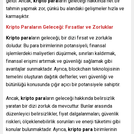
geldi. Ancak,
kripto para
ların geleceği hakkında net bir
tahmin yapmak zor, çünkü bu alandaki gelişmeler hızla ve
karmaşıktır.
Kripto Paraların Geleceği: Fırsatlar ve Zorluklar
Kripto para
ların geleceği, bir dizi fırsat ve zorlukla
doludur. Bu para birimlerinin potansiyeli, finansal
işlemlerdeki maliyetleri düşürmek, sınırları kaldırmak,
finansal erişimi artırmak ve güvenliği sağlamak gibi
avantajlar sunmaktadır. Ayrıca, blockchain teknolojisinin
temelini oluşturan dağıtık defterler, veri güvenliği ve
bütünlüğü konusunda çığır açıcı bir potansiyele sahiptir.
Ancak,
kripto para
ların geleceği hakkında belirsizlik
yaratan bir dizi zorluk da mevcuttur. Bunlar arasında
düzenleyici belirsizlikler, fiyat dalgalanmaları, güvenlik
riskleri, ölçeklenebilirlik sorunları ve enerji tüketimi gibi
konular bulunmaktadır. Ayrıca,
kripto para
birimlerinin