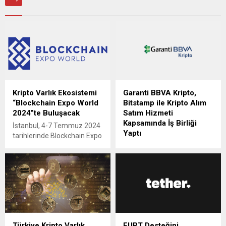
Kripto Varlık Ekosistemi
Garanti BBVA Kripto,
“Blockchain Expo World
Bitstamp ile Kripto Alım
2024”te Buluşacak
Satım Hizmeti
Kapsamında İş Birliği
İstanbul, 4-7 Temmuz 2024
Yaptı
tarihlerinde Blockchain Expo
World 2024 etkinliğine ev
Garanti BBVA’nın bağlı
sahipliği yaparak blockchain
ortaklığı olarak kurulan,
ve kripto para dünyasının
sektöründe öncü Garanti
merkezi olacak. Dünya
BBVA Kripto, müşterilerine
genelinden sektör
sunduğu hizmetleri sürekli
profesyonelleri ve
geliştiriyor. Bu kapsamda
yenilikçilerin buluşma
son olarak dünyanın en
noktası olan bu etkinlik,
uzun süredir hizmet
Türkiye Kripto Varlık
EURT Desteğini