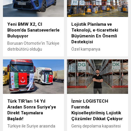
Yeni BMW X2, CI
Lojistik Planlama ve
Bloom’da Sanatseverlerle
Teknoloji, e-ticaretteki
Buluşuyor
Büyümenin En Önemli
Destekçisi
Borusan Otomotiv’in Türkiye
distribütörü olduğu
Özel kampanya
BMW’nin, Spor Aktivite
dönemlerinin etkisiyle Kasım
Coupé (SAC) sınıfındaki
ayı bu yıl da e-ticaretin en
modeli Yeni BMW X2,
yoğun dönemi oldu. İş
Borusan Contemporary iş
ortaklarına yenilikçi ve
birliğiyle Universal
kişiselleştirilmiş lojistik
Everything stüdyosunun
çözümler sunan Akca
1000 Hands isimli projesi
Lojistik, Kasım ayında geçen
eşliğinde CI Bloom Çağdaş
yılın aynı dönemine göre
Türk TIR’ları 14 Yıl
İzmir LOGISTECH
Sanat Fuarı’nda
sipariş adedinde %80’lik
Aradan Sonra Suriye’ye
Fuarında
sanatseverlerle buluşuyor.
artış kaydetti. Akca Lojistik
Direkt Taşımalara
Kişiselleştirilmiş Lojistik
BMW Türkiye, bu yıl
Genel Müdürü Enes Akça,
Başladı!
Çözümler Dikkat Çekiyor
üçüncüsü düzenlenen CI
“Bugün e-ticaretin genel
Bloom’da bu kez Spor
ticaret içindeki payının
Türkiye ile Suriye arasında
Geniş depolama kapasitesi