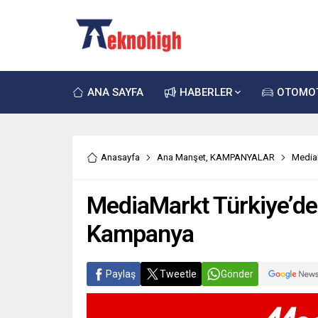
ANA SAYFA
HABERLER
OTOMO
Anasayfa
Ana Manşet
,
KAMPANYALAR
Media
MediaMarkt Türkiye’de
Kampanya
Paylaş
Tweetle
Gönder