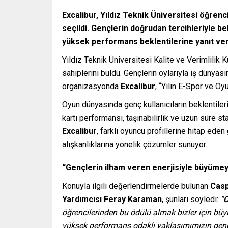
Excalibur, Yıldız Teknik Üniversitesi öğrenci
seçildi. Gençlerin doğrudan tercihleriyle b
yüksek performans beklentilerine yanıt vere
Yıldız Teknik Üniversitesi Kalite ve Verimlilik 
sahiplerini buldu. Gençlerin oylarıyla iş dünyası
organizasyonda
Excalibur
, “Yılın E-Spor ve Oy
Oyun dünyasında genç kullanıcıların beklentiler
kartı performansı, taşınabilirlik ve uzun süre st
Excalibur
, farklı oyuncu profillerine hitap ed
alışkanlıklarına yönelik çözümler sunuyor.
“Gençlerin ilham veren enerjisiyle büyüm
Konuyla ilgili değerlendirmelerde bulunan
Casp
Yardımcısı Feray Karaman
, şunları söyledi:
“
C
öğrencilerinden bu ödülü almak bizler için büyü
yüksek performans odaklı yaklaşımımızın gençl