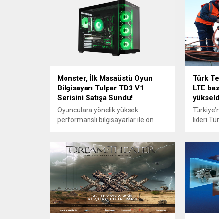
Monster, İlk Masaüstü Oyun
Türk Te
Bilgisayarı Tulpar TD3 V1
LTE baz
Serisini Satışa Sundu!
yükseld
Oyunculara yönelik yüksek
Türkiye’
performanslı bilgisayarlar ile ön
lideri T
plana çıkan Monster, ilk masaüstü
fiberle
oyun bilgisayarı Tulpar TD3 V1
adımlar 
serisiyle masaüstü bilgisayar
üçüncü çe
sektörüne giriş yaptı. 30 Kasım – 1
uzunluğu
Aralık’taki Intel Monsters Reloaded
fiber ha
2024 finalinde lansmanı yapılan
milyona 
yeni ürün serisi, Monster’ın gücünü
fibere ba
masaüstüne taşıyor. Siyah ve beyaz
oranını 
renk seçenekleri olan ürünlerden;
Telekom
TD3...
Yardımcı