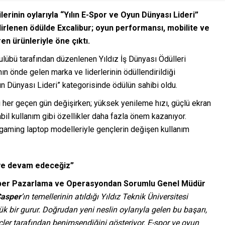
lerinin oylarıyla “Yılın E-Spor ve Oyun Dünyası Lideri”
elirlenen ödülde Excalibur; oyun performansı, mobilite ve
n ürünleriyle öne çıktı.
Kulübü tarafından düzenlenen Yıldız İş Dünyası Ödülleri
nın önde gelen marka ve liderlerinin ödüllendirildiği
un Dünyası Lideri” kategorisinde ödülün sahibi oldu.
i her geçen gün değişirken; yüksek yenileme hızı, güçlü ekran
abil kullanım gibi özellikler daha fazla önem kazanıyor.
en gaming laptop modelleriyle gençlerin değişen kullanım
eye devam edeceğiz”
er Pazarlama ve Operasyondan Sorumlu Genel Müdür
asper
’ın temellerinin atıldığı Yıldız Teknik Üniversitesi
k bir gurur. Doğrudan yeni neslin oylarıyla gelen bu başarı,
er tarafından benimsendiğini gösteriyor. E-spor ve oyun