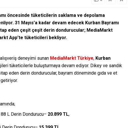
amı öncesinde tüketicilerin saklama ve depolama
zenliyor. 31 Mayıs’a kadar devam edecek Kurban Bayramı
itap eden çeşit çeşit derin dondurucular; MediaMarkt
t App’te tüketicileri bekliyor.
 alışveriş deneyimi sunan
MediaMarkt Türkiye
,
Kurban
lojileri tüketicilerle buluşturmaya devam ediyor. Dikey ve sandık
na hitap eden derin dondurucular, bayram döneminde gıda ve et
getiriyor.
amında;
88 L Derin Dondurucu–
20.899 TL
,
pi Derin Dondurucu–
15.399 TL
,