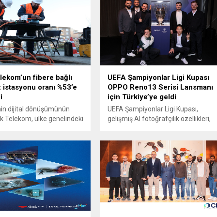
lekom’un fibere bağlı
UEFA Şampiyonlar Ligi Kupası
 istasyonu oranı %53’e
OPPO Reno13 Serisi Lansmanı
i
için Türkiye’ye geldi
nin dijital dönüşümünün
UEFA Şampiyonlar Ligi Kupası,
ürk Telekom, ülke genelindeki
gelişmiş AI fotoğrafçılık özellikleri,
şme yolcuğunda önemli
güçlü performansı ve şık
atmayı sürdürüyor. 2024 yılı
tasarımıyla dikkat çeken OPPO
yrek itibarıyla fiber ağ
Reno13 Serisi lansmanı için
nu 459 bin kilometreye,
Türkiye’ye geldi. Türkiye, teknoloji
ne kapsamasını 32,7
ve futbol tutkunlarını
yükselten Türk Telekom,
heyecanlandıran özel bir etkinliğe
ğlı baz istasyonlarının
ev sahipliği yaptı. UEFA Şampiyonlar
yüzde 53’e yükseltti. Türk
Ligi Kupası, OPPO’nun yeni amiral
 Network Genel Müdür
gemisi Reno13 Serisi lansmanı
sı Zafer Orhan,...
kapsamında Türkiye’ye geldi....