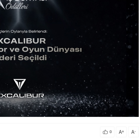
A
A
+
-
0