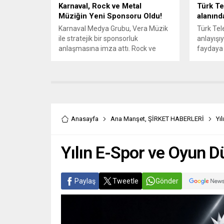
Karnaval, Rock ve Metal
Türk Te
Müziğin Yeni Sponsoru Oldu!
alanınd
Karnaval Medya Grubu, Vera Müzik
Türk Tel
ile stratejik bir sponsorluk
anlayışıyl
anlaşmasına imza attı. Rock ve
faydaya 
metal müziğin nabzını tutacak iş
toplumsa
birliği kapsamında Türkiye’nin dört
katılımı
bir yanında düzenlenecek
kurumsal
konserlere medya desteği sunacak
projeler
Karnaval, dinleyicilerine özel
Dünya En
etkinlikler, bilet fırsatları ve
kapsamın
sürprizler hazırlıyor. 30’a yakın dijital
çalışmal
Anasayfa
Ana Manşet
,
ŞİRKET HABERLERİ
Yı
radyosuyla tematik bazda
Türk Tel
Türkiye’nin en geniş repertuvarına
bireyleri
Yılın E-Spor ve Oyun Dü
sahip...
özgürce 
Sesli...
Paylaş
Tweetle
Gönder