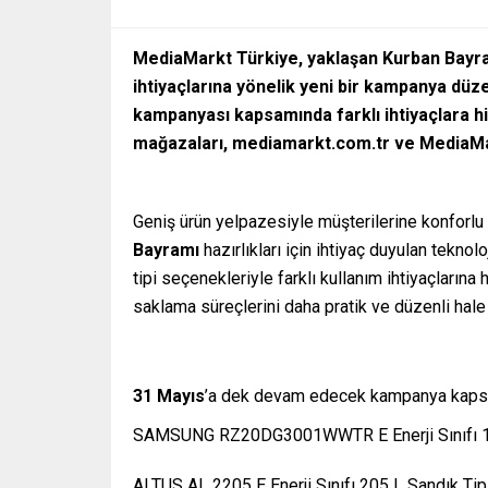
MediaMarkt Türkiye, yaklaşan Kurban Bayr
ihtiyaçlarına yönelik yeni bir kampanya dü
kampanyası kapsamında farklı ihtiyaçlara h
mağazaları, mediamarkt.com.tr ve MediaMark
Geniş ürün yelpazesiyle müşterilerine konforlu
Bayramı
hazırlıkları için ihtiyaç duyulan tekno
tipi seçenekleriyle farklı kullanım ihtiyaçları
saklama süreçlerini daha pratik ve düzenli hale 
31 Mayıs
’a dek devam edecek kampanya kaps
SAMSUNG RZ20DG3001WWTR E Enerji Sınıfı 1
ALTUS AL 2205 E Enerji Sınıfı 205 L Sandık Ti