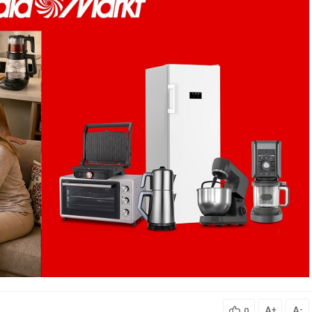
A
A
+
-
0