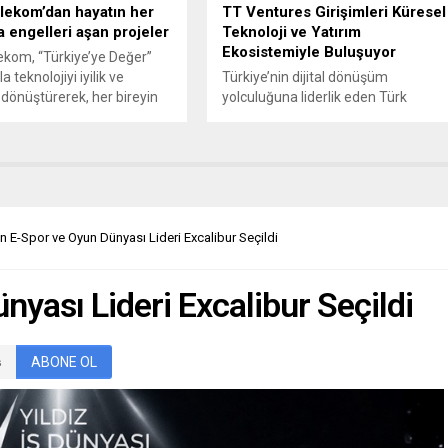
lekom’dan hayatın her
TT Ventures Girişimleri Küresel
a engelleri aşan projeler
Teknoloji ve Yatırım
Ekosistemiyle Buluşuyor
ekom, “Türkiye’ye Değer”
a teknolojiyi iyilik ve
Türkiye’nin dijital dönüşüm
dönüştürerek, her bireyin
yolculuğuna liderlik eden Türk
l hayata tam ve eşit
Telekom, yenilikçi vizyonu ve değer
nı sağlama vizyonuyla
odaklı stratejisiyle Türkiye’yi
 sosyal sorumluluk
uluslararası teknoloji rekabetinde
ini sürdürüyor. 10-16 Mayıs
ileriye taşımak için Türkiye’nin
gelliler Haftası
girişimcilik ekosistemini
da erişilebilirlik odağındaki
desteklemeyi sürdürüyor. Türk
arıyla farkındalık yaratan
Telekom CEO’su Ebubekir Şahin,
lın E-Spor ve Oyun Dünyası Lideri Excalibur Seçildi
ekom; görme engelli
“Türk Telekom olarak yatırımlarımız
n açık ve kapalı alanlarda
ve yenilikçi vizyonumuz ile
nyası Lideri Excalibur Seçildi
hareket etmesini sağlayan
Türkiye’nin dijital geleceğine yön
vermeyi sürdürüyoruz. Yatırım
yapma yaklaşımımızı finansal...
ABONE OL