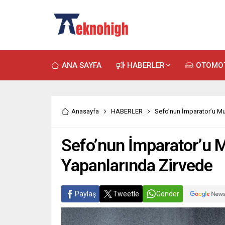
ANA SAYFA
HABERLER
OTOMO
Anasayfa
HABERLER
Sefo’nun İmparator’u Mu
Sefo’nun İmparator’u M
Yapanlarında Zirvede
Paylaş
Tweetle
Gönder