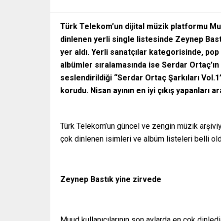
Türk Telekom’un dijital müzik platformu Muu
dinlenen yerli single listesinde Zeynep Bastı
yer aldı. Yerli sanatçılar kategorisinde, po
albümler sıralamasında ise Serdar Ortaç’ın s
seslendirildiği “Serdar Ortaç Şarkıları Vol.1
korudu. Nisan ayının en iyi çıkış yapanları a
Türk Telekom’un güncel ve zengin müzik arşivi
çok dinlenen isimleri ve albüm listeleri belli old
Zeynep Bastık yine zirvede
Muud kullanıcılarının son aylarda en çok dinledi