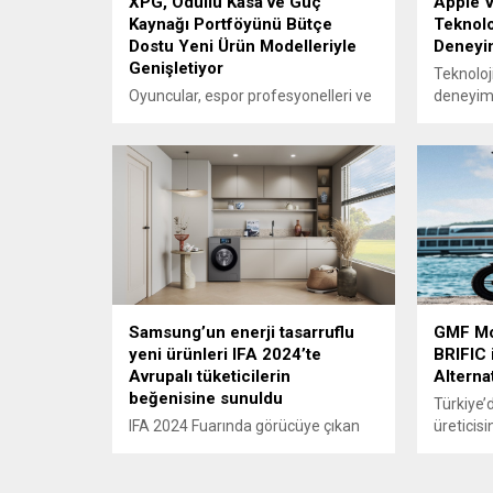
XPG, Ödüllü Kasa ve Güç
Apple V
Kaynağı Portföyünü Bütçe
Teknolo
Dostu Yeni Ürün Modelleriyle
Deneyim
Genişletiyor
Teknoloji
Oyuncular, espor profesyonelleri ve
deneyimi
teknoloji meraklılarına yönelik
ve geliş
sistemler, bileşenler ve çevre
şimdi de
birimleri üretiminde önde gelen
öteye ta
XPG, iki yeni kasası XPG INVADER X
Vision Pr
MINI ve XPG VALOR AIR PLUS ile
yenilikçi
bütçe dostu ATX sistem kurulumu
verici bi
için yeni seçenekler sunuyor. Ayrıca,
çıkıyor.
portföyüne Bronze verimlilik
Pro‘nun ö
sertifikasına sahip güçlü bir PSU
gelecekte
seçeneği olan XPG...
Apple Vis
Samsung’un enerji tasarruflu
GMF Mot
yeni ürünleri IFA 2024’te
BRIFIC i
Avrupalı tüketicilerin
Alterna
beğenisine sunuldu
Türkiye’
IFA 2024 Fuarında görücüye çıkan
üreticis
ürün yelpazesinde A-%55
temmuz 
seviyesinde daha fazla enerji
ilk ürünü
verimliliği sunan yeni BESPOKE AI™
köklü bi