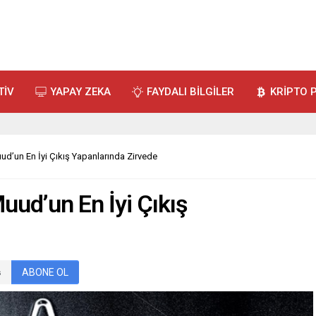
TİV
YAPAY ZEKA
FAYDALI BİLGİLER
KRİPTO 
ud’un En İyi Çıkış Yapanlarında Zirvede
uud’un En İyi Çıkış
ABONE OL