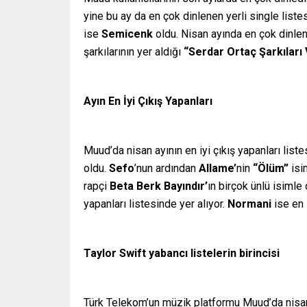
yine bu ay da en çok dinlenen yerli single listes
ise
Semicenk
oldu. Nisan ayında en çok dinle
şarkılarının yer aldığı
“Serdar Ortaç Şarkıları 
Ayın En İyi Çıkış Yapanları
Muud’da nisan ayının en iyi çıkış yapanları list
oldu.
Sefo
’nun ardından
Allame’
nin
“Ölüm”
isi
rapçi
Beta Berk Bayındır’
ın
birçok ünlü isimle
yapanları listesinde yer alıyor.
Normani
ise en 
Taylor Swift yabancı listelerin birincisi
Türk Telekom’un müzik platformu Muud’da nisan 