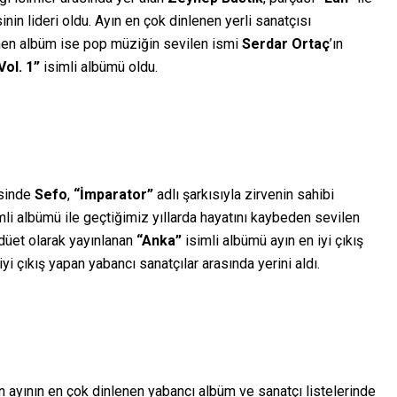
inin lideri oldu. Ayın en çok dinlenen yerli sanatçısı
nen albüm ise pop müziğin sevilen ismi
Serdar Ortaç
’ın
Vol. 1”
isimli albümü oldu.
esinde
Sefo
,
“İmparator”
adlı şarkısıyla
zirvenin sahibi
mli albümü ile geçtiğimiz yıllarda hayatını kaybeden sevilen
 düet olarak yayınlanan
“Anka”
isimli albümü
ayın en iyi çıkış
iyi çıkış yapan yabancı sanatçılar arasında yerini aldı.
ayının en çok dinlenen yabancı albüm ve sanatçı listelerinde