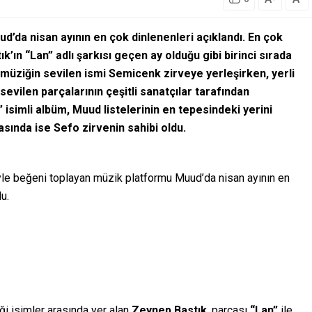
d’da nisan ayının en çok dinlenenleri açıklandı. En çok
k’ın “Lan” adlı şarkısı geçen ay olduğu gibi birinci sırada
p müziğin sevilen ismi Semicenk zirveye yerleşirken, yerli
evilen parçalarının çeşitli sanatçılar tarafından
” isimli albüm, Muud listelerinin en tepesindeki yerini
rasında ise Sefo zirvenin sahibi oldu.
yle beğeni toplayan müzik platformu Muud’da nisan ayının en
u.
ği isimler arasında yer alan
Zeynep Bastık
, parçası
“Lan”
ile