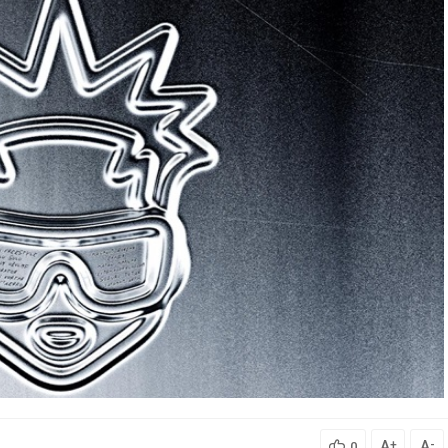
A
A
+
-
0