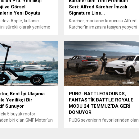
ision Pro: Yenilikçi
Kärcher’den Yeni Premium
ji ve Görsel
Seri: Alfred Kärcher İmzalı
lerin Yeni Boyutu
Signature Line…
 devi Apple, kullanıcı
Kärcher, markanın kurucusu Alfred
ni sürekli olarak yenileme
Kärcher’in imzasını taşıyan yepyeni
tirme çabasıyla tanınırken,
ürün serisini kullanıcılarla
 görsel deneyimleri bir adım
buluşturuyor. Kärcher’in kendi
şıyor. Yeni çıkan Apple
kategorisinde en iyi iç mekan
o, şirketin göz alıcı
ürünlerini bir araya getiren çok özel
liğiyle donatılmış, heyecan
Signature Line serisi, markanın
r ürün olarak karşımıza
premium çizgisini bir adım daha
 Bu makalede, Apple Vision
öteye taşıyor. Yeni serinin, markanı
zellikleri, avantajları ve
Türkiye’deki 25’inci yılında satışa
ki etkileri incelenecek.
sunulacak olması ise güzel bir
ion...
tesadüf oluşturuyor....
or, Kent İçi Ulaşıma
PUBG: BATTLEGROUNDS,
le Yenilikçi Bir
FANTASTİK BATTLE ROYALE
tif Sunuyor
MODU 24 TEMMUZ’DA GERİ
DÖNÜYOR
deki 5 büyük motor
inden biri olan GMF Motor’un
PUBG sevenlerin favorilerinden olan
ayında piyasaya sunduğu
bu mod, ay başında 30.2
 BRIFIC, şehir içi ulaşımda
Güncellemesi ile eklenen çeşitli
r değişim yaratmaya
oyun güncellemeleriyle birlikte iki