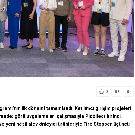
A
A
+
-
0
ramı’nın ilk dönemi tamamlandı. Katılımcı girişim projeleri
mede; görü uygulamaları çalışmasıyla Picollect birinci,
ve yeni nesil alev önleyici ürünleriyle Fire Stopper üçüncü