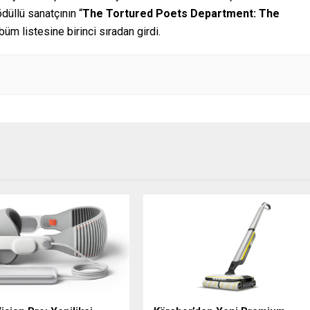
üllü sanatçının “
The Tortured Poets Department: The
m listesine birinci sıradan girdi.