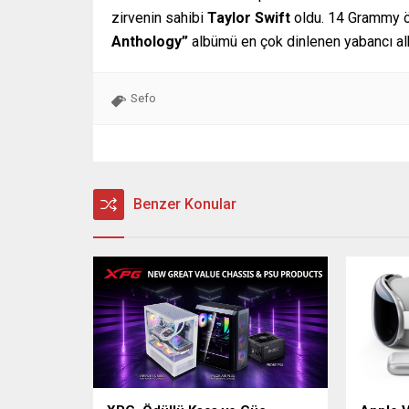
zirvenin sahibi
Taylor Swift
oldu. 14 Grammy öd
Anthology”
albümü en çok dinlenen yabancı albü
Sefo
Benzer Konular