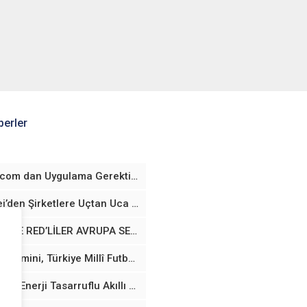
erler
fraud.com dan Uygulama Gerektirmeyen Yaş Doğrulama Teknolojisi
Huawei’den Şirketlere Uçtan Uca Yapay Zekâ Altyapısı
VODAFONE RED’LİLER AVRUPA SEYAHATLERİNDE TARİFELERİNİ TÜRKİYE’DEYMİŞ GİBİ KULLANABİLECEK
Google Gemini, Türkiye Millî Futbol Takımları’nın Resmi Sponsoru Oldu
Samsung, Enerji Tasarruflu Akıllı Cihazlar için Yeni Avrupa Birliği Davranış Kurallarını Benimsedi