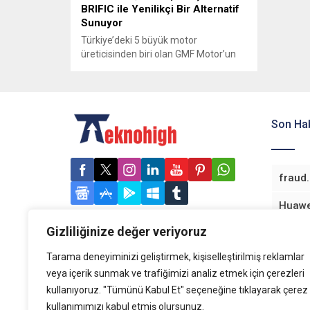
BRIFIC ile Yenilikçi Bir Alternatif
Sunuyor
Türkiye’deki 5 büyük motor
üreticisinden biri olan GMF Motor’un
temmuz ayında piyasaya sunduğu ilk
ürünü BRIFIC, şehir içi ulaşımda köklü
bir değişim yaratmaya hazırlanıyor. En
yakın rakibinden yüzde 20 daha hafif
olan BRIFIC, inovatif tasarımı ve üstün
Son Hab
çevreci performansıyla, sürdürülebilir
ulaşım seçenekleri arasında öncü bir
rol üstleniyor. GMF Motor Kurucusu...
Gizliliğinize değer veriyoruz
Tarama deneyiminizi geliştirmek, kişiselleştirilmiş reklamlar
veya içerik sunmak ve trafiğimizi analiz etmek için çerezleri
kullanıyoruz. "Tümünü Kabul Et" seçeneğine tıklayarak çerez
kullanımımızı kabul etmiş olursunuz.