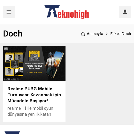
Doch
Anasayfa
Etiket: Doch
Realme PUBG Mobile
Turnuvası: Kazanmak için
Mücadele Başlıyor!
realme 11 ile mobil oyun
dünyasına yenilik katan
realme, heyecan verici bir
turnuva düzenleyerek
oyunseverleri bir araya