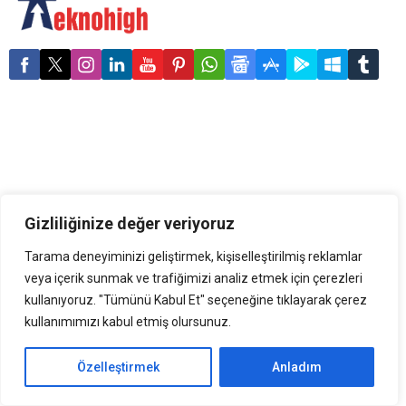
getiriyor. PUBG Mobile
dünyasının önemli
yayıncılarının yer alacağı
turnuva, 17 Şubat
Cumartesi günü saat
20:00’da heyecanı zirveye
taşıyacak. Yenilikçi ve
dinamik yaklaşımıyla dikkat
çeken dünyanın hızla
büyüyen akıllı telefon
markası realme,
oyunseverleri...
Gizliliğinize değer veriyoruz
Tarama deneyiminizi geliştirmek, kişiselleştirilmiş reklamlar
veya içerik sunmak ve trafiğimizi analiz etmek için çerezleri
kullanıyoruz. "Tümünü Kabul Et" seçeneğine tıklayarak çerez
kullanımımızı kabul etmiş olursunuz.
Özelleştirmek
Anladım