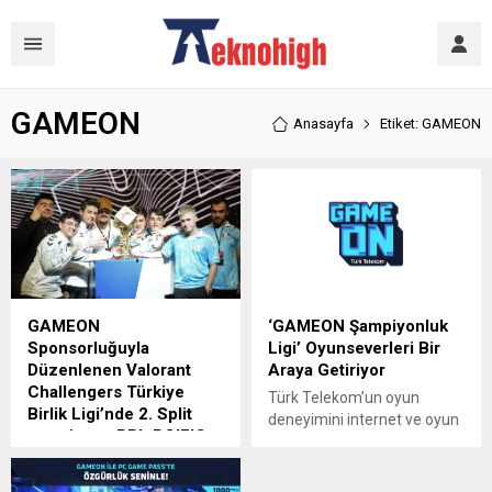
GAMEON
Anasayfa
Etiket: GAMEON
GAMEON
‘GAMEON Şampiyonluk
Sponsorluğuyla
Ligi’ Oyunseverleri Bir
Düzenlenen Valorant
Araya Getiriyor
Challengers Türkiye
Türk Telekom’un oyun
Birlik Ligi’nde 2. Split
deneyimini internet ve oyun
şampiyonu BBL PCIFIC
odaklı fırsatlarla güçlendiren
oldu
markası GAMEON, e-spor
Türk Telekom’un oyun
ekosisteminin önde gelen