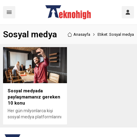
Sosyal medya
Anasayfa
Etiket: Sosyal medya
Sosyal medyada
paylaşmamanız gereken
10 konu
Her gün milyonlarca kişi
sosyal medya platformlarını
kullanıyor; alışveriş yapıyor,
fotoğraf ve haber
paylaşıyor, gönderi ve