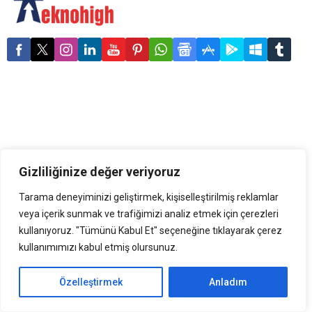
yorumları beğeniyor, özel
mesajlar gönderiyor. Dijital
güvenlik şirketi ESET,
internet kullanıcılarının
sosyal medya
paylaşımlarında dikkat
etmeleri gerekenleri bir
araya getirdi. Aşırı
paylaşım giderek büyüyen
bir sorun. Paylaşım
yapanların yakınlarını
rahatsız edebilir. Kimlik
Gizliliğinize değer veriyoruz
dolandırıcılığına...
Tarama deneyiminizi geliştirmek, kişiselleştirilmiş reklamlar
veya içerik sunmak ve trafiğimizi analiz etmek için çerezleri
kullanıyoruz. "Tümünü Kabul Et" seçeneğine tıklayarak çerez
kullanımımızı kabul etmiş olursunuz.
Özelleştirmek
Anladım