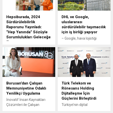
Hepsiburada, 2024
DHL ve Google,
Sürdürülebilirlik
uluslararası
Raporunu Yayınladı:
sürdürülebilir taşımacılık
“Hep Yanında” Sözüyle
için iş birliği yapıyor
Sorumlulukları Geleceğe
– Google, hava lojistiği
Taşıyor
taşımacılığından
Birleşmiş Milletler Küresel
kaynaklanan emisyonları
İlkeler Sözleşmesi ve
azaltmak için DHL Express
Kadının Güçlenmesi
GoGreen Plus hizmetini
Prensipleri imzacısı
kullanacak ve Sürdürülebilir
Hepsiburada, ilk kez iklim
Havacılık Yakıtına (SAF)
bağlantılı risk ve fırsat
yatırım yapacak. – Bu uzun
analizini de içeren 2024
vadeli iş birliği, Haziran-Eylül
Borusan’dan Çalışan
Türk Telekom ve
Sürdürülebilirlik Raporu’nu
2023 arasında SAF
Memnuniyetine Odaklı
Rönesans Holding
yayımladı. Birleşmiş Milletler
çerçevesinde yürütülen
Yenilikçi Uygulama
Dijitalleşme İçin
Küresel İlkeler Sözleşmesi
başarılı bir pilot projenin
Güçlerini Birleştirdi
ve Kadının Güçlenmesi
ardından gerçekleştiriliyor.
İnovatif İnsan Kaynakları
Prensipleri imzacısı olan
26 Temmuz 2024: Dünyanın
Çözümleri ile Çalışan
Türkiye’nin dijital
Hepsiburada, bu yıl
lider lojistik şirketi DHL ve
Memnuniyeti Artıyor
dönüşümünde lider rol