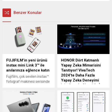
Benzer Konular
FUJIFILM’in yeni ürünü
HONOR Dört Katmanlı
instax mini Link 3™ ile
Yapay Zeka Mimarisini
anılarınıza eğlence katın
Tanıtıyor! VivaTech
2024’te Daha Fazla
Fujifilm, çok sevilen instax™
Yapay Zeka Deneyimi
fotoğraf makinesi serisinde
için Google Cloud ile İş
yeniliklere imza atmaya
Birliği Yaptı
devam ediyor. Yoğun ilgi
gören instax mini Link 2™
Global teknoloji markası
yazıcının güncellenmiş hali
olan HONOR, bugün
olan instax mini Link 3™ anlık
Avrupa’nın en büyük
fotoğraf yazıcısı, akıllı
teknoloji ve inovasyon