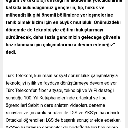
eğitim ve teknoloji desteği ile akademik yolculuklarına
katkıda bulunduğumuz gençlerin, tıp, hukuk ve
mühendislik gibi önemli bölümlere yerleşmelerine
tanık olmak bizim için en büyük mutluluk. Önümüzdeki
dönemde de teknolojiyle eğitimi buluşturmayı
sürdürecek, daha fazla gencimizin geleceğe güvenle
hazırlanması için çalışmalarımıza devam edeceğiz”
dedi.
Türk Telekom, kurumsal sosyal sorumluluk çalışmalarıyla
teknolojiyi iyilik ve faydaya dönüştürmeye devam ediyor.
Türk Telekom’un fiber altyapı, teknoloji ve WiFi desteği
sunduğu 100. Yıl Kütüphaneleri’nde ortaokul ve lise
öğrencileri Sebit’in ders anlatım videoları, deneme
sınavları ve çözümlü soruları ile LGS ve YKS’ye hazırlandı.
Ortaokul öğrencileri LGS’de başarılı sonuçlar elde ederken,
YKS’ye hazırlanan öğrenciler de hedefledikleri bölümlere