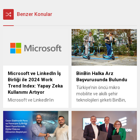
Benzer Konular
Microsoft ve LinkedIn İş
BinBin Halka Arz
Birliği ile 2024 Work
Başvurusunda Bulundu
Trend Index: Yapay Zeka
Türkiye’nin öncü mikro
Kullanımı Artıyor
mobilite ve akıllı şehir
Microsoft ve LinkedIn’in
teknolojileri şirketi BinBin,
birlikte hazırladığı 2024
halka arz hazırlıklarına
Work Trend Index Raporu,
başladığını duyurmuştu.
yapay zekanın iş gücündeki
1000 Yatırımlar Holding’in
etkisini kapsamlı bir şekilde
%89 hissesine sahip olduğu
inceliyor. 31 ülkeden 31 bin
BinBin, Halka arz
kişinin katılımıyla
başvurusunda bulundu.