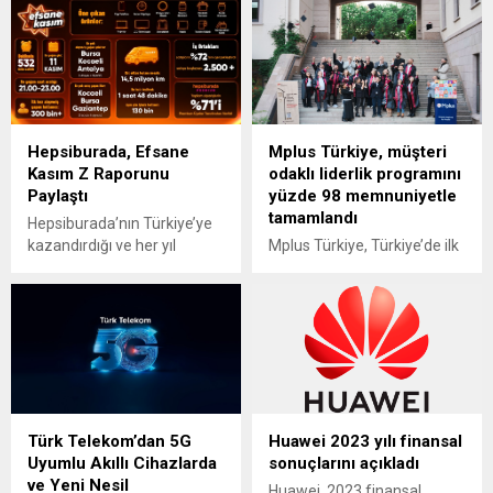
Hepsiburada, Efsane
Mplus Türkiye, müşteri
Kasım Z Raporunu
odaklı liderlik programını
Paylaştı
yüzde 98 memnuniyetle
tamamlandı
Hepsiburada’nın Türkiye’ye
kazandırdığı ve her yıl
Mplus Türkiye, Türkiye’de ilk
alışveriş gündemini
kez iş ortaklarına özel
şekillendiren Efsane Kasım,
tasarlanan liderlik ve yapay
bu yıl da yoğun ilgi gördü.
zekâ gelişim programını
Platform bu Efsane
başarıyla tamamladı. Koç
Kasım’da ziyaret rekoru
Üniversitesi iş birliğiyle
kırarak tüm zamanın en
yürütülen program; strateji,
yüksek trafiğini elde
veri bilimi, inovasyon ve
ederken kampanya
liderlik olmak üzere dört ana
Türk Telekom’dan 5G
Huawei 2023 yılı finansal
süresince dakikada 532
modülden oluştu. Her biri
Uyumlu Akıllı Cihazlarda
sonuçlarını açıkladı
ürün satıldı. Türkiye
alanında uzman eğitmenler
ve Yeni Nesil
genelinde 100 bini aşkın iş
tarafından gerçekleştirilen
Huawei, 2023 finansal