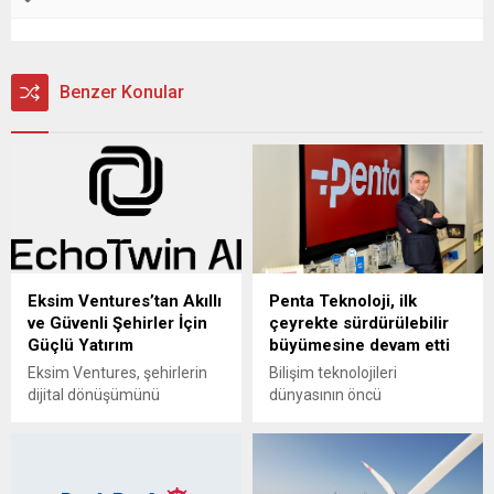
Benzer Konular
Eksim Ventures’tan Akıllı
Penta Teknoloji, ilk
ve Güvenli Şehirler İçin
çeyrekte sürdürülebilir
Güçlü Yatırım
büyümesine devam etti
Eksim Ventures, şehirlerin
Bilişim teknolojileri
dijital dönüşümünü
dünyasının öncü
hızlandırmayı hedefleyen
şirketlerinden Penta
yapay zeka destekli dijital
Teknoloji, 2026 yılının ilk üç
ikiz platformları geliştiricisi
ayında istikrarlı bir finansal
EchoTwin AI’a yatırım yaptı.
performans sergiledi.