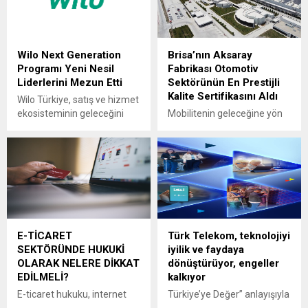
Wilo Next Generation
Brisa’nın Aksaray
Programı Yeni Nesil
Fabrikası Otomotiv
Liderlerini Mezun Etti
Sektörünün En Prestijli
Kalite Sertifikasını Aldı
Wilo Türkiye, satış ve hizmet
ekosisteminin geleceğini
Mobilitenin geleceğine yön
şekillendirecek genç
veren Brisa, araç
profesyonelleri geliştirmek
üreticileriyle stratejik iş
amacıyla hayata geçirdiği
birliklerini derinleştirecek
Wilo Next Generation
önemli bir kalite başarısına
Programı’nı ilk mezunlarıyla
imza attı. Brisa’nın 2018
başarıyla tamamladı. Bir yıl
yılında 300 milyon dolarlık
süren gelişim yolculuğunda
yatırımla kurduğu Aksaray
katılımcılar; liderlik, iletişim,
Fabrikası, otomotiv
E-TİCARET
Türk Telekom, teknolojiyi
stratejik düşünme ve iş
endüstrisinde en yüksek
SEKTÖRÜNDE HUKUKİ
iyilik ve faydaya
hayatında ihtiyaç
kalite standartlarını temsil
OLARAK NELERE DİKKAT
dönüştürüyor, engeller
duyacakları davranışsal
eden IATF 16949
EDİLMELİ?
kalkıyor
yetkinlikleri kapsayan
sertifikasını almaya hak
bütünsel bir deneyim yaşadı.
kazandı. Lastik sektörünün
E-ticaret hukuku, internet
Türkiye’ye Değer” anlayışıyla
Program, Wilo’nun insan
mobilite lideri Brisa,
üzerinden artan alışveriş
teknolojiyi iyilik ve faydayla