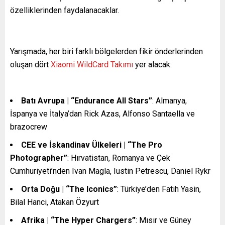
özelliklerinden faydalanacaklar.
Yarışmada, her biri farklı bölgelerden fikir önderlerinden
oluşan dört
Xiaomi WildCard Takımı
yer alacak:
Batı Avrupa | “Endurance All Stars”
:
Almanya,
İspanya ve İtalya’dan Rick Azas, Alfonso Santaella ve
brazocrew
CEE ve İskandinav Ülkeleri | “The Pro
Photographer”
:
Hırvatistan, Romanya ve Çek
Cumhuriyeti’nden Ivan Magla, Iustin Petrescu, Daniel Rykr
Orta Doğu | “The Iconics”
:
Türkiye’den Fatih Yasin,
Bilal Hanci, Atakan Özyurt
Afrika | “The Hyper Chargers”
:
Mısır ve Güney