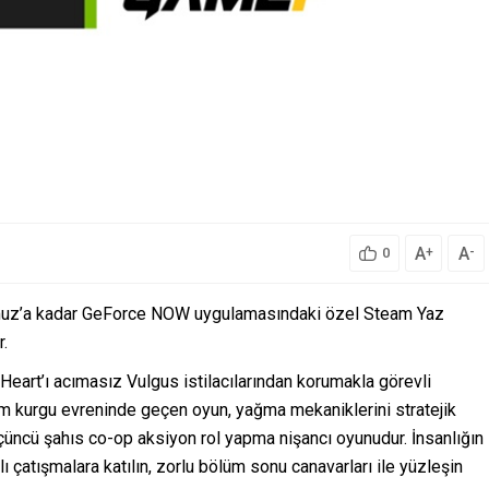
A
A
+
-
0
uz’a kadar GeForce NOW uygulamasındaki özel Steam Yaz
r.
eart’ı acımasız Vulgus istilacılarından korumakla görevli
lim kurgu evreninde geçen oyun, yağma mekaniklerini stratejik
çüncü şahıs co-op aksiyon rol yapma nişancı oyunudur. İnsanlığın
 çatışmalara katılın, zorlu bölüm sonu canavarları ile yüzleşin