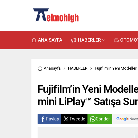
ANA SAYFA
HABERLER
OTOMO
Anasayfa
HABERLER
Fujifilm’in Yeni Modelle
Fujifilm’in Yeni Modell
mini LiPlay™ Satışa Su
Paylaş
Tweetle
Gönder