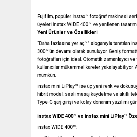
Fujifilm, popüler instax™ fotoğraf makinesi ser
üyeleri instax WIDE 400™ ve yenilenen tasarımıy
Yeni Ürünler ve Özellikleri
“Daha fazlasına yer aç™” sloganıyla tanıtılan 
300™’ün devamı olarak sunuluyor. Geniş format
fotoğrafları için ideal. Otomatik zamanlayıcı v
kullanıcılar mükemmel kareler yakalayabiliyor. 
mümkün.
instax mini LiPlay™ ise üç yeni renk ve dokus
hibrit model, sesli mesaj kaydetme ve akıllı tel
Type-C şarj girişi ve kolay donanım yazılımı gü
instax WIDE 400™ ve instax mini LiPlay™ Özel
instax WIDE 400™: