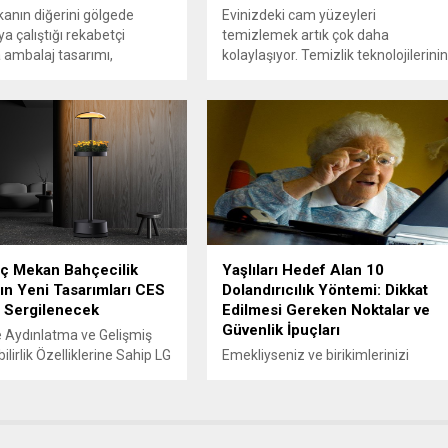
anın diğerini gölgede
Evinizdeki cam yüzeyleri
a çalıştığı rekabetçi
temizlemek artık çok daha
ambalaj tasarımı,
kolaylaşıyor. Temizlik teknolojilerini
nin dikkatini çekmenin en
dünyaca ünlü markası Kärcher’in
ollarından biri. Ambalajın
yeni nesil şarjlı cam temizleme
sel çekiciliğine ve
makineleri, kusursuz temizlik
iğine toplu olarak katkıda
sonuçları ve pratik kullanımıyla ev
bir dizi tasarım öğesinin
işlerini zahmetsiz hale getiriyor.
renk psikolojisi de süreçte
Ürünler, kablosuz tasarım ve
 rol oynuyor. Yapılan
gelişmiş bıçak teknolojisi sayesinde
lara göre tüketiciler bir
camlardan duş kabinlerine kadar
rdükten sonra 90
her yüzeyde etkin temizlik sağlıyor.
 kısa...
KÄRCHER WV 5...
İç Mekan Bahçecilik
Yaşlıları Hedef Alan 10
ın Yeni Tasarımları CES
Dolandırıcılık Yöntemi: Dikkat
 Sergilenecek
Edilmesi Gereken Noktalar ve
Güvenlik İpuçları
e Aydınlatma ve Gelişmiş
bilirlik Özelliklerine Sahip LG
Emekliyseniz ve birikimlerinizi
ciliği Yaşam Tarzı
koruyacak bir gelir kaynağınız
Doğanın Güzelliğini ve
yoksa, siber dolandırıcılıkların etkisi
ni İç Mekana Taşıyor. LG
yıkıcı olabilir. Dijital güvenlik şirketi
ics (LG), CES 2025‘te
ESET, yaşlıları hedef alan