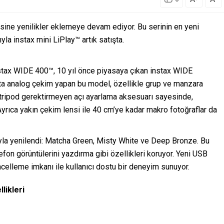
isine yenilikler eklemeye devam ediyor. Bu serinin en yeni
la instax mini LiPlay™ artık satışta.
instax WIDE 400™, 10 yıl önce piyasaya çıkan instax WIDE
ta analog çekim yapan bu model, özellikle grup ve manzara
e tripod gerektirmeyen açı ayarlama aksesuarı sayesinde,
Ayrıca yakın çekim lensi ile 40 cm’ye kadar makro fotoğraflar da
uyla yenilendi: Matcha Green, Misty White ve Deep Bronze. Bu
efon görüntülerini yazdırma gibi özellikleri koruyor. Yeni USB
ncelleme imkanı ile kullanıcı dostu bir deneyim sunuyor.
likleri