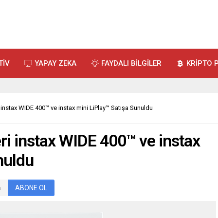
TİV
YAPAY ZEKA
FAYDALI BİLGİLER
KRİPTO 
ri instax WIDE 400™ ve instax mini LiPlay™ Satışa Sunuldu
eri instax WIDE 400™ ve instax
nuldu
ABONE OL