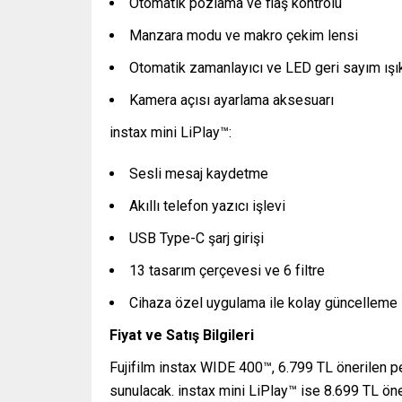
Otomatik pozlama ve flaş kontrolü
Manzara modu ve makro çekim lensi
Otomatik zamanlayıcı ve LED geri sayım ışık
Kamera açısı ayarlama aksesuarı
instax mini LiPlay™:
Sesli mesaj kaydetme
Akıllı telefon yazıcı işlevi
USB Type-C şarj girişi
13 tasarım çerçevesi ve 6 filtre
Cihaza özel uygulama ile kolay güncelleme
Fiyat ve Satış Bilgileri
Fujifilm instax WIDE 400™, 6.799 TL önerilen p
sunulacak. instax mini LiPlay™ ise 8.699 TL öneri