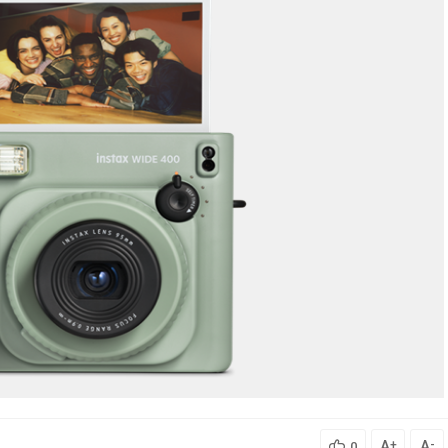
A
A
+
-
0